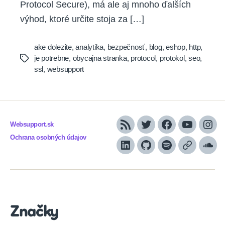
Protocol Secure), má ale aj mnoho ďalších
výhod, ktoré určite stoja za […]
ake dolezite
,
analytika
,
bezpečnosť
,
blog
,
eshop
,
http
,
je potrebne
,
obycajna stranka
,
protocol
,
protokol
,
seo
,
Tags
ssl
,
websupport
Websupport.sk
RSS
Twitter
Facebook
YouTube
Inst
Ochrana osobných údajov
LinkedIn
GitHub
Spotify
Apple
Sou
Podcasts
Značky