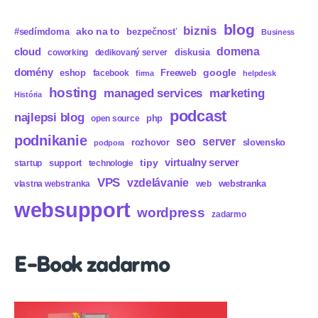
blog
biznis
ako na to
#sedímdoma
bezpečnosť
Business
domena
cloud
diskusia
coworking
dedikovaný server
domény
eshop
Freeweb
google
facebook
firma
helpdesk
hosting
marketing
managed services
História
podcast
najlepsi blog
php
open source
podnikanie
seo
server
rozhovor
slovensko
podpora
virtualny server
tipy
support
startup
technologie
VPS
vzdelávanie
webstranka
vlastna webstranka
web
websupport
wordpress
zadarmo
E-Book zadarmo