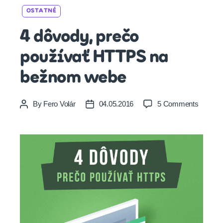
Categories
OSTATNÉ
4 dôvody, prečo
používať HTTPS na
bežnom webe
on
By
Fero Volár
04.05.2016
5 Comments
Post
Post
4
author
date
dôvody,
prečo
používa
HTTPS
na
bežno
webe