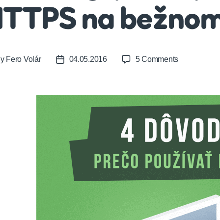
TTPS na bežno
on
By
Fero Volár
04.05.2016
5 Comments
t
Post
4
or
date
dôvody,
prečo
používať
HTTPS
na
bežnom
webe