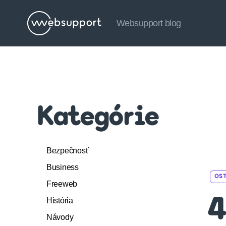
Websupport blog
Websupport
blog
Kategórie
Bezpečnosť
Business
OS
Freeweb
História
4
Návody