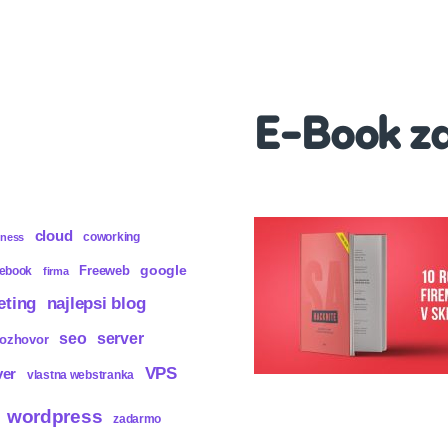
E-Book z
cloud
coworking
iness
Freeweb
google
cebook
firma
eting
najlepsi blog
seo
server
rozhovor
VPS
ver
vlastna webstranka
wordpress
zadarmo