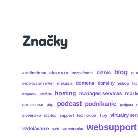
Značky
blog
biznis
ako na to
#sedímdoma
bezpečnosť
Bus
domena
domény
diskusia
eshop
dedikovaný server
fa
hosting
mark
managed services
helpdesk
História
podcast
podnikanie
php
open source
podpora
virtualny ser
tipy
slovensko
support
startup
technologie
websupport
vzdelávanie
webstranka
web