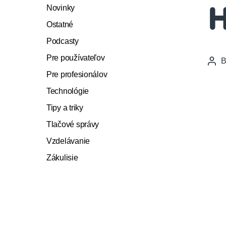
Novinky
H
Ostatné
Podcasty
Pre používateľov
Pos
auth
Pre profesionálov
Technológie
Tipy a triky
Tlačové správy
Vzdelávanie
Zákulisie