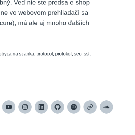
trebný. Veď nie ste predsa e-shop
éne vo webovom prehliadači sa
cure), má ale aj mnoho ďalších
obycajna stranka
,
protocol
,
protokol
,
seo
,
ssl
,
cebook
YouTube
Instagram
LinkedIn
GitHub
Spotify
Apple
SoundCloud
Podcasts