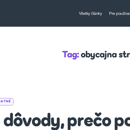
Všetky články
Pre používa
Tag:
obycajna st
Categories
TATNÉ
 dôvody, prečo p