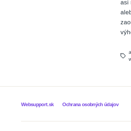
asi
ale
zao
výh
a
Tags
Websupport.sk
Ochrana osobných údajov