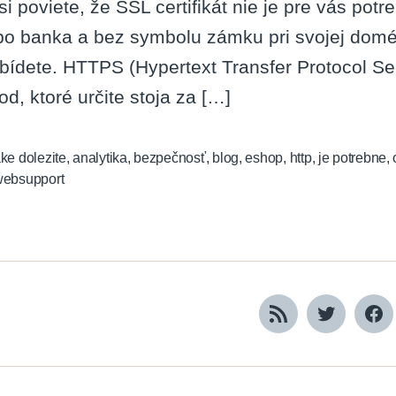
 si poviete, že SSL certifikát nie je pre vás po
bo banka a bez symbolu zámku pri svojej dom
bídete. HTTPS (Hypertext Transfer Protocol Se
od, ktoré určite stoja za […]
ke dolezite
,
analytika
,
bezpečnosť
,
blog
,
eshop
,
http
,
je potrebne
,
websupport
RSS
Twitter
Fa