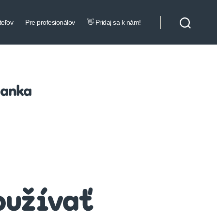
teľov
Pre profesionálov
👋 Pridaj sa k nám!
ranka
oužívať