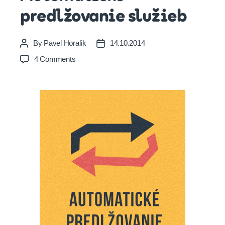
predlžovanie služieb
By
Pavel Horalík
14.10.2014
Post
Post
author
date
on
4 Comments
Automatické
predlžovanie
služieb