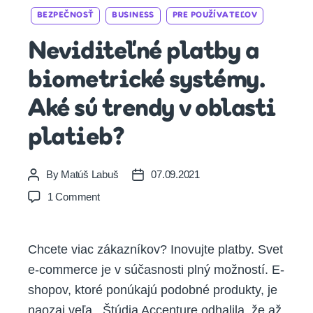
Categories
BEZPEČNOSŤ
BUSINESS
PRE POUŽÍVATEĽOV
Neviditeľné platby a
biometrické systémy.
Aké sú trendy v oblasti
platieb?
By
Matúš Labuš
07.09.2021
Post
Post
author
date
on
1 Comment
Neviditeľné
platby
a
Chcete viac zákazníkov? Inovujte platby. Svet
biometrické
e-commerce je v súčasnosti plný možností. E-
systémy.
Aké
shopov, ktoré ponúkajú podobné produkty, je
sú
naozaj veľa. Štúdia Accenture odhalila, že až