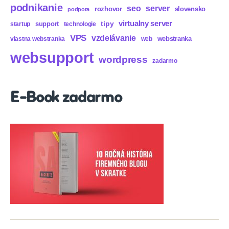
podnikanie
seo
server
rozhovor
slovensko
podpora
virtualny server
tipy
support
startup
technologie
VPS
vzdelávanie
webstranka
vlastna webstranka
web
websupport
wordpress
zadarmo
E-Book zadarmo