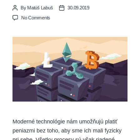
By
Matúš Labuš
30.09.2019
Post
Post
author
date
on
No Comments
Dajú
sa
kryptomeny
využiť
v
biznise?
Moderné technológie nám umožňujú platiť
peniazmi bez toho, aby sme ich mali fyzicky
pri sebe. Všetky procesy sú však riadené