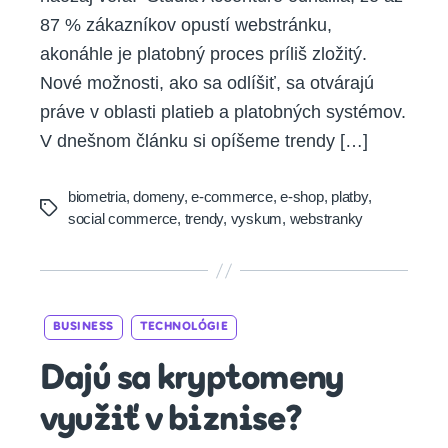
trendy
87 % zákazníkov opustí webstránku,
v
akonáhle je platobný proces príliš zložitý.
oblasti
platieb?
Nové možnosti, ako sa odlíšiť, sa otvárajú
práve v oblasti platieb a platobných systémov.
V dnešnom článku si opíšeme trendy […]
biometria
,
domeny
,
e-commerce
,
e-shop
,
platby
,
Tags
social commerce
,
trendy
,
vyskum
,
webstranky
Categories
BUSINESS
TECHNOLÓGIE
Dajú sa kryptomeny
využiť v biznise?