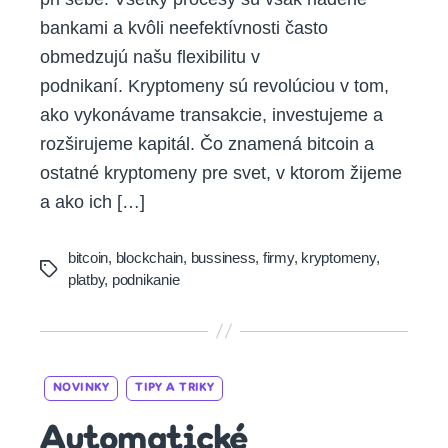
bankami a kvôli neefektívnosti často
obmedzujú našu flexibilitu v
podnikaní. Kryptomeny sú revolúciou v tom,
ako vykonávame transakcie, investujeme a
rozširujeme kapitál. Čo znamená bitcoin a
ostatné kryptomeny pre svet, v ktorom žijeme
a ako ich […]
bitcoin
,
blockchain
,
bussiness
,
firmy
,
kryptomeny
,
Tags
platby
,
podnikanie
Categories
NOVINKY
TIPY A TRIKY
Automatické