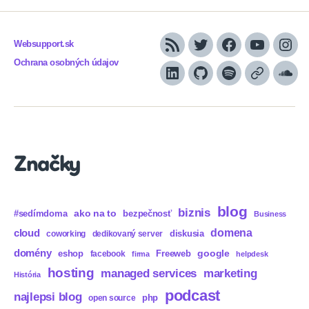
Websupport.sk
RSS
Twitter
Facebook
YouTube
Inst
Ochrana osobných údajov
LinkedIn
GitHub
Spotify
Apple
Sou
Podcasts
Značky
blog
biznis
ako na to
#sedímdoma
bezpečnosť
Business
domena
cloud
diskusia
coworking
dedikovaný server
domény
eshop
Freeweb
google
facebook
firma
helpdesk
hosting
marketing
managed services
História
podcast
najlepsi blog
php
open source