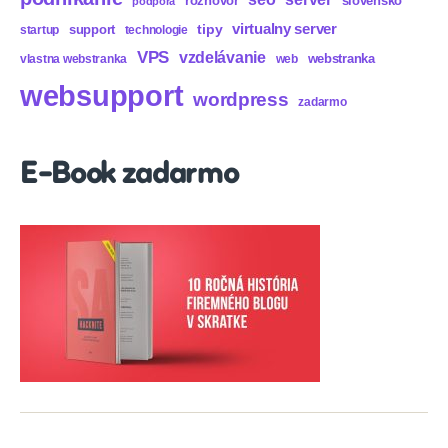
rozhovor
slovensko
podpora
virtualny server
tipy
support
startup
technologie
VPS
vzdelávanie
webstranka
vlastna webstranka
web
websupport
wordpress
zadarmo
E-Book zadarmo