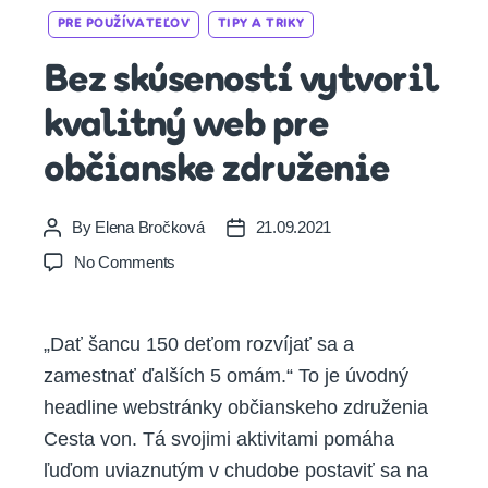
Categories
PRE POUŽÍVATEĽOV
TIPY A TRIKY
Bez skúseností vytvoril
kvalitný web pre
občianske združenie
By
Elena Bročková
21.09.2021
Post
Post
author
date
on
No Comments
Bez
skúseností
vytvoril
„Dať šancu 150 deťom rozvíjať sa a
kvalitný
zamestnať ďalších 5 omám.“ To je úvodný
web
pre
headline webstránky občianskeho združenia
občianske
Cesta von. Tá svojimi aktivitami pomáha
združenie
ľuďom uviaznutým v chudobe postaviť sa na