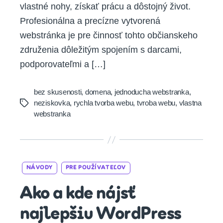
vlastné nohy, získať prácu a dôstojný život.
Profesionálna a precízne vytvorená
webstránka je pre činnosť tohto občianskeho
združenia dôležitým spojením s darcami,
podporovateľmi a […]
bez skusenosti
,
domena
,
jednoducha webstranka
,
neziskovka
,
rychla tvorba webu
,
tvroba webu
,
vlastna
Tags
webstranka
Categories
NÁVODY
PRE POUŽÍVATEĽOV
Ako a kde nájsť
najlepšiu WordPress