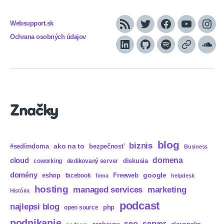
Websupport.sk
RSS
Twitter
Facebook
YouTube
Inst
Ochrana osobných údajov
LinkedIn
GitHub
Spotify
Apple
Sou
Podcasts
Značky
blog
biznis
ako na to
#sedímdoma
bezpečnosť
Business
domena
cloud
diskusia
coworking
dedikovaný server
domény
eshop
Freeweb
google
facebook
firma
helpdesk
hosting
marketing
managed services
História
podcast
najlepsi blog
php
open source
podnikanie
seo
server