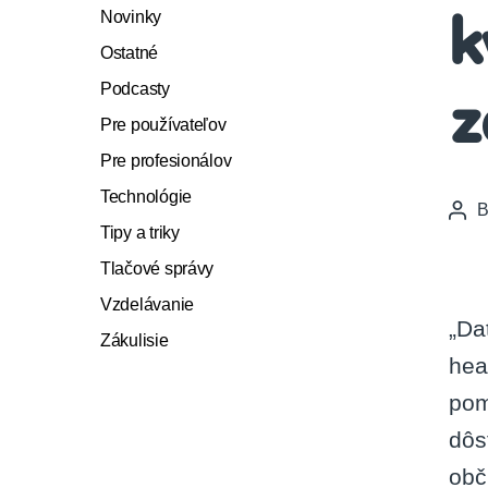
Novinky
k
Ostatné
Podcasty
z
Pre používateľov
Pre profesionálov
Technológie
Pos
Tipy a triky
auth
Tlačové správy
Vzdelávanie
„Da
Zákulisie
hea
pom
dôs
obč