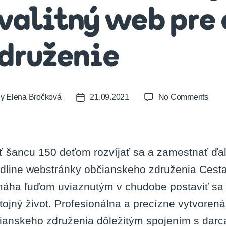
valitný web pre
druženie
on
By
Elena Bročková
21.09.2021
No Comments
t
Post
Bez
or
date
skús
vytvor
kvali
ť šancu 150 deťom rozvíjať sa a zamestnať ďa
web
dline webstránky občianskeho združenia Cesta 
pre
obči
áha ľuďom uviaznutým v chudobe postaviť sa n
zdru
tojný život. Profesionálna a precízne vytvorená
ianskeho združenia dôležitým spojením s darc