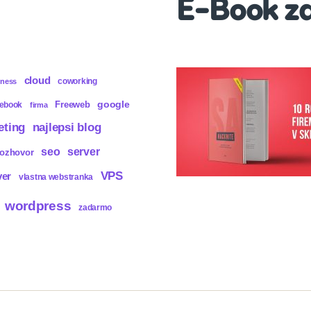
E-Book z
cloud
coworking
iness
Freeweb
google
cebook
firma
eting
najlepsi blog
seo
server
rozhovor
VPS
ver
vlastna webstranka
wordpress
zadarmo