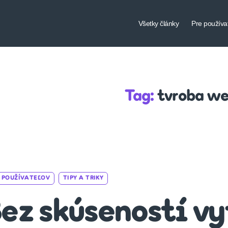
Všetky články
Pre používa
Tag:
tvroba w
Categories
 POUŽÍVATEĽOV
TIPY A TRIKY
ez skúseností vy