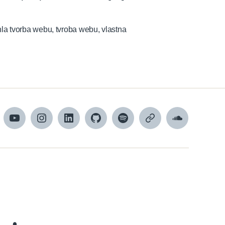
hla tvorba webu
,
tvroba webu
,
vlastna
cebook
YouTube
Instagram
LinkedIn
GitHub
Spotify
Apple
SoundCloud
Podcasts