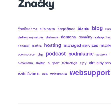
Značky
blog
biznis
ako na to
#sedímdoma
bezpečnosť
Bus
domena
domény
diskusia
eshop
dedikovaný server
fa
hosting
mark
managed services
helpdesk
História
podcast
podnikanie
php
open source
podpora
virtualny ser
tipy
slovensko
support
startup
technologie
websupport
vzdelávanie
webstranka
web