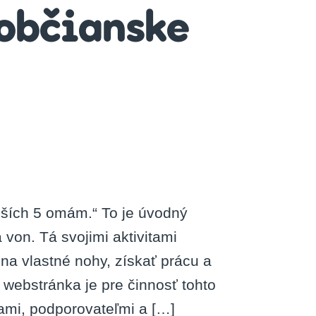
 občianske
eností
il
tný
lších 5 omám.“ To je úvodný
von. Tá svojimi aktivitami
anske
a vlastné nohy, získať prácu a
ženie
 webstránka je pre činnosť tohto
ami, podporovateľmi a […]