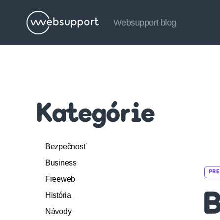
Websupport blog
Websupport
blog
Kategórie
Bezpečnosť
Business
PRE
Freeweb
História
B
Návody