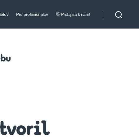
teľov
Pre profesionálov
👋 Pridaj sa k nám!
ebu
tvoril