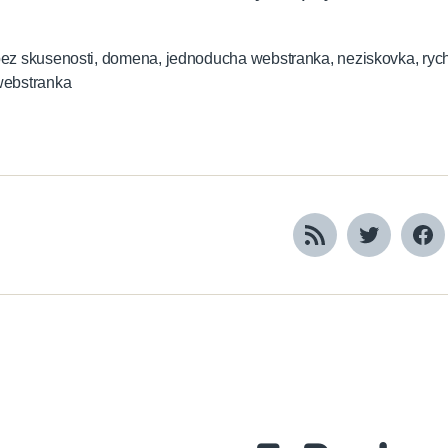
ez skusenosti
,
domena
,
jednoducha webstranka
,
neziskovka
,
ryc
ebstranka
RSS
Twitter
Fa