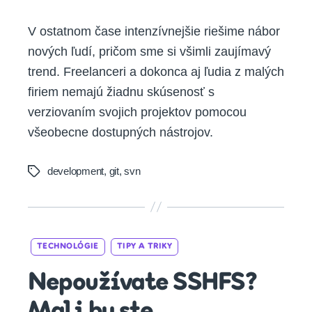
V ostatnom čase intenzívnejšie riešime nábor
nových ľudí, pričom sme si všimli zaujímavý
trend. Freelanceri a dokonca aj ľudia z malých
firiem nemajú žiadnu skúsenosť s
verziovaním svojich projektov pomocou
všeobecne dostupných nástrojov.
development
,
git
,
svn
Tags
Categories
TECHNOLÓGIE
TIPY A TRIKY
Nepoužívate SSHFS?
Mali by ste.