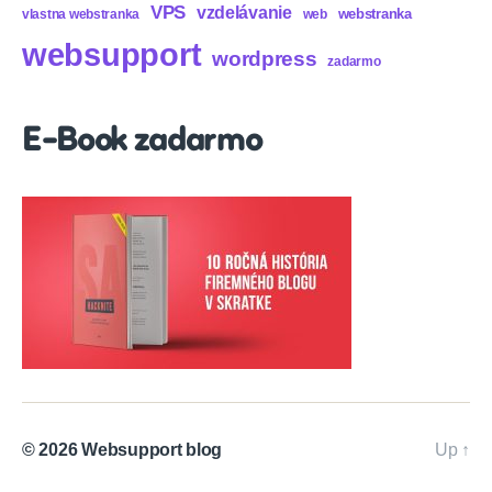
VPS
vzdelávanie
webstranka
vlastna webstranka
web
websupport
wordpress
zadarmo
E-Book zadarmo
© 2026
Websupport blog
Up
↑