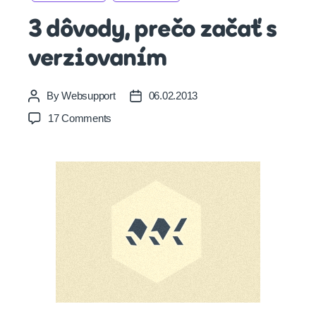
3 dôvody, prečo začať s
verziovaním
By
Websupport
06.02.2013
Post
Post
author
date
on
17 Comments
3
dôvody,
prečo
začať
s
verziovaním