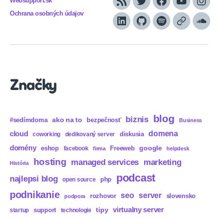
Websupport.sk
RSS
Twitter
Facebook
YouTube
Inst
Ochrana osobných údajov
LinkedIn
GitHub
Spotify
Apple
Sou
Podcasts
Značky
blog
biznis
ako na to
#sedímdoma
bezpečnosť
Business
domena
cloud
diskusia
coworking
dedikovaný server
domény
eshop
Freeweb
google
facebook
firma
helpdesk
hosting
marketing
managed services
História
podcast
najlepsi blog
php
open source
podnikanie
seo
server
rozhovor
slovensko
podpora
virtualny server
tipy
support
startup
technologie