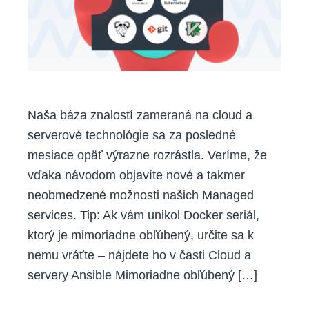
pomoco
našich
nových
návodov
Naša báza znalostí zameraná na cloud a
serverové technológie sa za posledné
mesiace opäť výrazne rozrástla. Veríme, že
vďaka návodom objavíte nové a takmer
neobmedzené možnosti našich Managed
services. Tip: Ak vám unikol Docker seriál,
ktorý je mimoriadne obľúbený, určite sa k
nemu vráťte – nájdete ho v časti Cloud a
servery Ansible Mimoriadne obľúbený […]