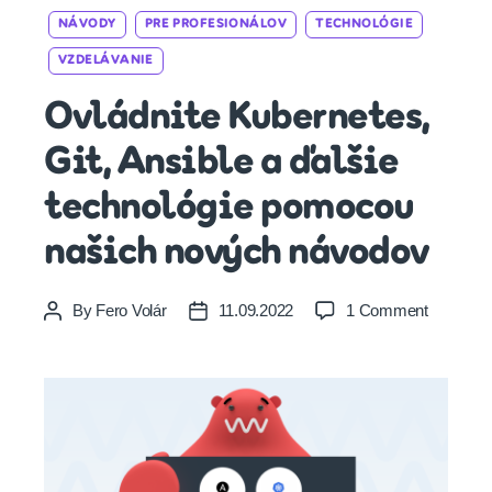
Categories
NÁVODY
PRE PROFESIONÁLOV
TECHNOLÓGIE
VZDELÁVANIE
Ovládnite Kubernetes,
Git, Ansible a ďalšie
technológie pomocou
našich nových návodov
on
By
Fero Volár
11.09.2022
1 Comment
Post
Post
Ovládnit
author
date
Kubernet
Git,
Ansible
a
ďalšie
technológ