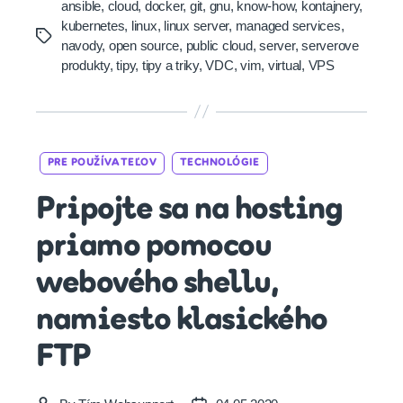
ansible
,
cloud
,
docker
,
git
,
gnu
,
know-how
,
kontajnery
,
kubernetes
,
linux
,
linux server
,
managed services
,
Tags
navody
,
open source
,
public cloud
,
server
,
serverove
produkty
,
tipy
,
tipy a triky
,
VDC
,
vim
,
virtual
,
VPS
Categories
PRE POUŽÍVATEĽOV
TECHNOLÓGIE
Pripojte sa na hosting
priamo pomocou
webového shellu,
namiesto klasického
FTP