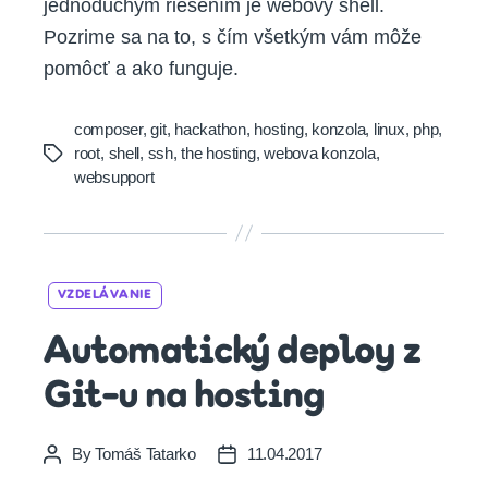
jednoduchým riešením je webový shell.
Pozrime sa na to, s čím všetkým vám môže
pomôcť a ako funguje.
composer
,
git
,
hackathon
,
hosting
,
konzola
,
linux
,
php
,
root
,
shell
,
ssh
,
the hosting
,
webova konzola
,
Tags
websupport
Categories
VZDELÁVANIE
Automatický deploy z
Git-u na hosting
By
Tomáš Tatarko
11.04.2017
Post
Post
author
date