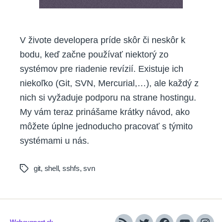
V živote developera príde skôr či neskôr k
bodu, keď začne používať niektorý zo
systémov pre riadenie revízií. Existuje ich
niekoľko (Git, SVN, Mercurial,…), ale každý z
nich si vyžaduje podporu na strane hostingu.
My vám teraz prinášame krátky návod, ako
môžete úplne jednoducho pracovať s týmito
systémami u nás.
git
,
shell
,
sshfs
,
svn
Tags