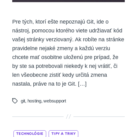
Pre tých, ktorí ešte nepoznajú Git, ide o
nástroj, pomocou ktorého viete udržiavať kód
vašej stránky verziovaný. Ak robíte na stránke
pravidelne nejaké zmeny a každú verziu
chcete mať osobitne uloženú pre prípad, že
by ste sa potrebovali niekedy k nej vrátiť, či
len všeobecne zistiť kedy určitá zmena
nastala, práve na to je Git. […]
git
,
hosting
,
websupport
Tags
Categories
TECHNOLÓGIE
TIPY A TRIKY