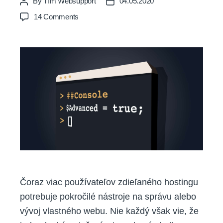
By
Tím Websupport
04.05.2020
Post
Post
author
date
on
14 Comments
Pripojte
sa
na
hosting
priamo
pomocou
webového
shellu,
namiesto
klasického
FTP
Čoraz viac používateľov zdieľaného hostingu
potrebuje pokročilé nástroje na správu alebo
vývoj vlastného webu. Nie každý však vie, že