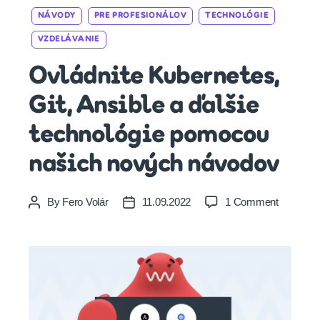
Categories
NÁVODY
PRE PROFESIONÁLOV
TECHNOLÓGIE
VZDELÁVANIE
Ovládnite Kubernetes,
Git, Ansible a ďalšie
technológie pomocou
našich nových návodov
on
By
Fero Volár
11.09.2022
1 Comment
Post
Post
Ovládnit
author
date
Kubernet
Git,
Ansible
a
ďalšie
technológ