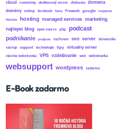
domena
cloud
diskusia
coworking
dedikovaný server
domény
eshop
Freeweb
google
facebook
firma
helpdesk
hosting
marketing
managed services
História
podcast
najlepsi blog
php
open source
podnikanie
seo
server
rozhovor
slovensko
podpora
virtualny server
tipy
support
startup
technologie
VPS
vzdelávanie
webstranka
vlastna webstranka
web
websupport
wordpress
zadarmo
E-Book zadarmo