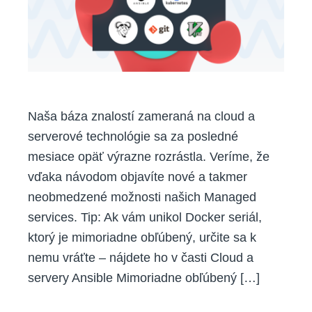
pomoco
našich
nových
návodov
Naša báza znalostí zameraná na cloud a
serverové technológie sa za posledné
mesiace opäť výrazne rozrástla. Veríme, že
vďaka návodom objavíte nové a takmer
neobmedzené možnosti našich Managed
services. Tip: Ak vám unikol Docker seriál,
ktorý je mimoriadne obľúbený, určite sa k
nemu vráťte – nájdete ho v časti Cloud a
servery Ansible Mimoriadne obľúbený […]