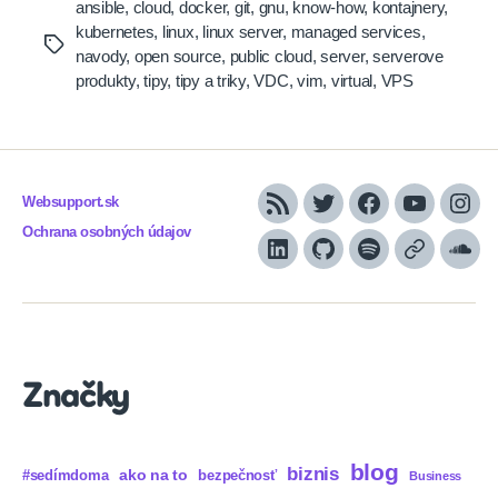
ansible
,
cloud
,
docker
,
git
,
gnu
,
know-how
,
kontajnery
,
kubernetes
,
linux
,
linux server
,
managed services
,
Tags
navody
,
open source
,
public cloud
,
server
,
serverove
produkty
,
tipy
,
tipy a triky
,
VDC
,
vim
,
virtual
,
VPS
Websupport.sk
RSS
Twitter
Facebook
YouTube
Inst
Ochrana osobných údajov
LinkedIn
GitHub
Spotify
Apple
Sou
Podcasts
Značky
blog
biznis
ako na to
#sedímdoma
bezpečnosť
Business