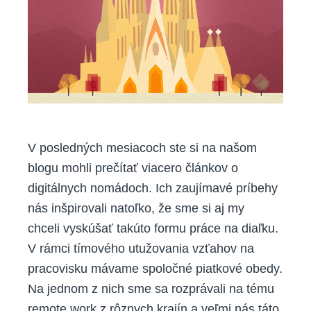
V posledných mesiacoch ste si na našom
blogu mohli prečítať viacero článkov o
digitálnych nomádoch. Ich zaujímavé príbehy
nás inšpirovali natoľko, že sme si aj my
chceli vyskúšať takúto formu práce na diaľku.
V rámci tímového utužovania vzťahov na
pracovisku mávame spoločné piatkové obedy.
Na jednom z nich sme sa rozprávali na tému
remote work z rôznych krajín a veľmi nás táto