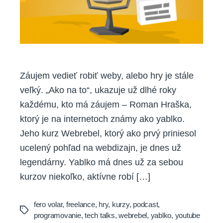
zvládne
každý
Záujem vedieť robiť weby, alebo hry je stále
veľký. „Ako na to“, ukazuje už dlhé roky
každému, kto má záujem – Roman Hraška,
ktorý je na internetoch známy ako yablko.
Jeho kurz Webrebel, ktorý ako prvý priniesol
ucelený pohľad na webdizajn, je dnes už
legendárny. Yablko má dnes už za sebou
kurzov niekoľko, aktívne robí […]
fero volar
,
freelance
,
hry
,
kurzy
,
podcast
,
Tags
programovanie
,
tech talks
,
webrebel
,
yablko
,
youtube