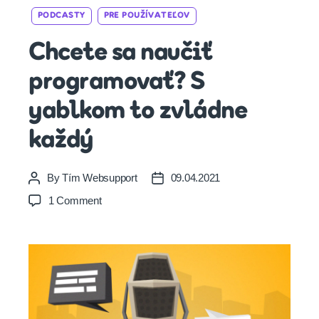
Categories
PODCASTY
PRE POUŽÍVATEĽOV
Chcete sa naučiť
programovať? S
yablkom to zvládne
každý
By
Tím Websupport
09.04.2021
Post
Post
author
date
on
1 Comment
Chcete
sa
naučiť
programovať?
S
yablkom
to