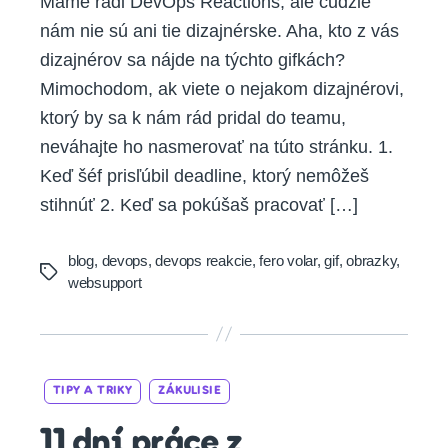
Máme radi DevOps Reactions, ale cudzie
nám nie sú ani tie dizajnérske. Aha, kto z vás
dizajnérov sa nájde na týchto gifkách?
Mimochodom, ak viete o nejakom dizajnérovi,
ktorý by sa k nám rád pridal do teamu,
neváhajte ho nasmerovať na túto stránku. 1.
Keď šéf prisľúbil deadline, ktorý nemôžeš
stihnúť 2. Keď sa pokúšaš pracovať […]
blog
,
devops
,
devops reakcie
,
fero volar
,
gif
,
obrazky
,
Tags
websupport
Categories
TIPY A TRIKY
ZÁKULISIE
11 dní práce z