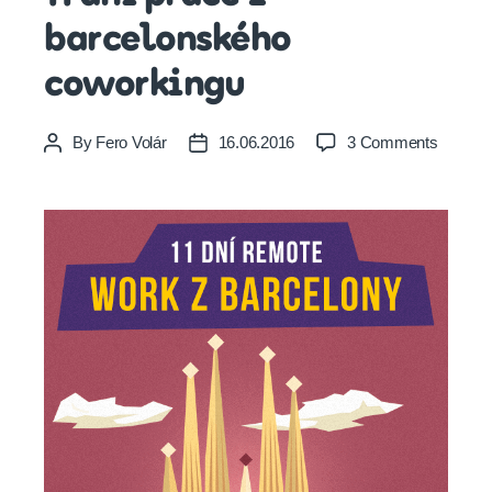
barcelonského
coworkingu
on
By
Fero Volár
16.06.2016
3 Comments
Post
Post
11
author
date
dní
práce
z
barcelo
cowork