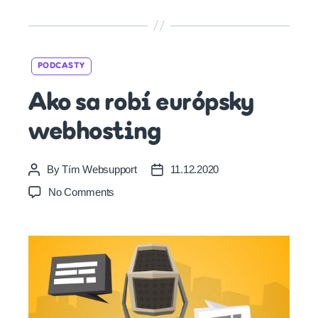
Categories
PODCASTY
Ako sa robí európsky
webhosting
By
Tím Websupport
11.12.2020
Post
Post
author
date
on
No Comments
Ako
sa
robí
európsky
webhosting