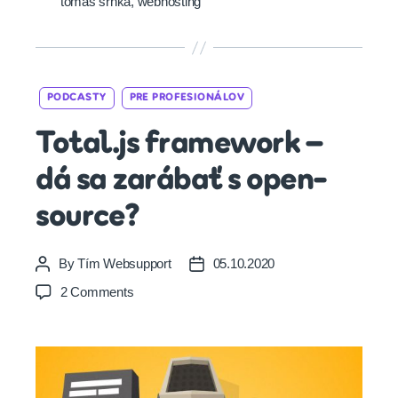
tomas srnka
,
webhosting
Categories
PODCASTY
PRE PROFESIONÁLOV
Total.js framework –
dá sa zarábať s open-
source?
By
Tím Websupport
05.10.2020
Post
Post
author
date
on
2 Comments
Total.js
framework
–
dá
sa