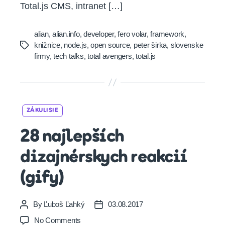
Total.js CMS, intranet […]
alian
,
alian.info
,
developer
,
fero volar
,
framework
,
knižnice
,
node.js
,
open source
,
peter širka
,
slovenske
Tags
firmy
,
tech talks
,
total avengers
,
total.js
Categories
ZÁKULISIE
28 najlepších
dizajnérskych reakcií
(gify)
By
Ľuboš Ľahký
03.08.2017
Post
Post
author
date
on
No Comments