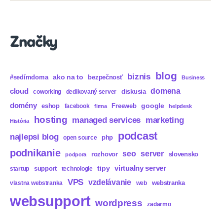
Značky
blog
biznis
ako na to
#sedímdoma
bezpečnosť
Business
domena
cloud
diskusia
coworking
dedikovaný server
domény
eshop
Freeweb
google
facebook
firma
helpdesk
hosting
marketing
managed services
História
podcast
najlepsi blog
php
open source
podnikanie
seo
server
rozhovor
slovensko
podpora
virtualny server
tipy
support
startup
technologie
VPS
vzdelávanie
webstranka
vlastna webstranka
web
websupport
wordpress
zadarmo