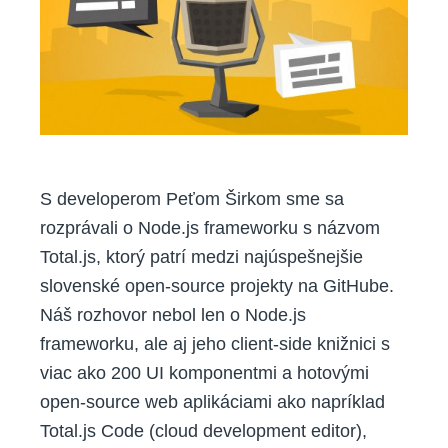
zarábať
s
open-
source?
S developerom Peťom Širkom sme sa
rozprávali o Node.js frameworku s názvom
Total.js, ktorý patrí medzi najúspešnejšie
slovenské open-source projekty na GitHube.
Náš rozhovor nebol len o Node.js
frameworku, ale aj jeho client-side knižnici s
viac ako 200 UI komponentmi a hotovými
open-source web aplikáciami ako napríklad
Total.js Code (cloud development editor),