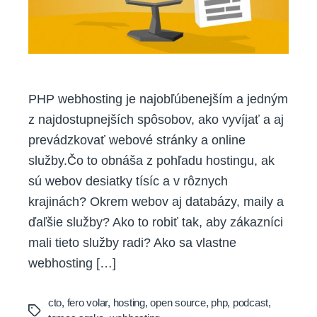
PHP webhosting je najobľúbenejším a jedným
z najdostupnejších spôsobov, ako vyvíjať a aj
prevádzkovať webové stránky a online
služby.Čo to obnáša z pohľadu hostingu, ak
sú webov desiatky tísíc a v rôznych
krajinách? Okrem webov aj databázy, maily a
ďaľšie služby? Ako to robiť tak, aby zákazníci
mali tieto služby radi? Ako sa vlastne
webhosting […]
cto
,
fero volar
,
hosting
,
open source
,
php
,
podcast
,
Tags