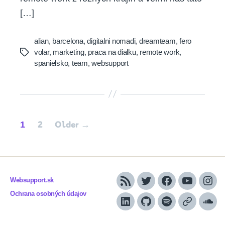
[…]
alian
,
barcelona
,
digitalni nomadi
,
dreamteam
,
fero
volar
,
marketing
,
praca na dialku
,
remote work
,
Tags
spanielsko
,
team
,
websupport
Posts
1
2
Older
→
pagination
Websupport.sk
RSS
Twitter
Facebook
YouTube
Inst
Ochrana osobných údajov
LinkedIn
GitHub
Spotify
Apple
Sou
Podcasts