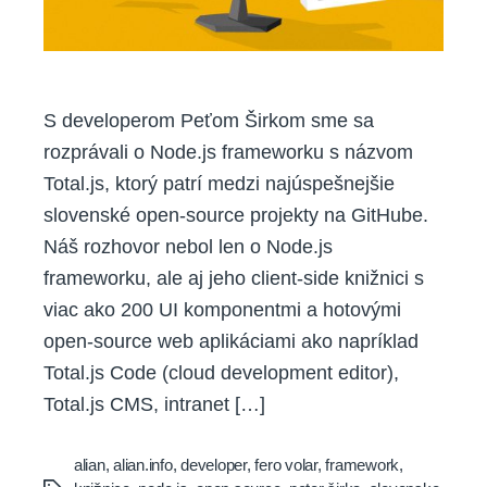
S developerom Peťom Širkom sme sa
rozprávali o Node.js frameworku s názvom
Total.js, ktorý patrí medzi najúspešnejšie
slovenské open-source projekty na GitHube.
Náš rozhovor nebol len o Node.js
frameworku, ale aj jeho client-side knižnici s
viac ako 200 UI komponentmi a hotovými
open-source web aplikáciami ako napríklad
Total.js Code (cloud development editor),
Total.js CMS, intranet […]
alian
,
alian.info
,
developer
,
fero volar
,
framework
,