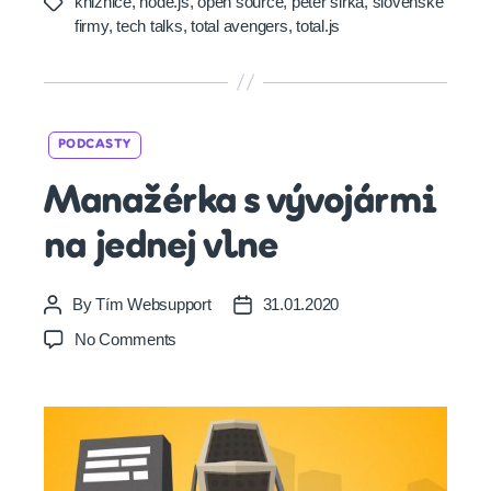
knižnice
,
node.js
,
open source
,
peter širka
,
slovenske
Tags
firmy
,
tech talks
,
total avengers
,
total.js
Categories
PODCASTY
Manažérka s vývojármi
na jednej vlne
By
Tím Websupport
31.01.2020
Post
Post
author
date
on
No Comments
Manažérka
s
vývojármi
na
jednej
vlne