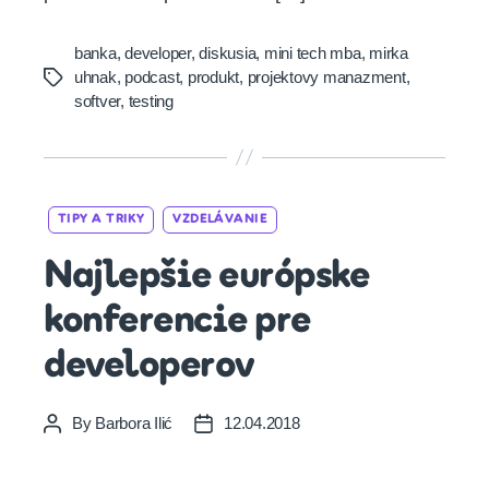
banka
,
developer
,
diskusia
,
mini tech mba
,
mirka
uhnak
,
podcast
,
produkt
,
projektovy manazment
,
Tags
softver
,
testing
Categories
TIPY A TRIKY
VZDELÁVANIE
Najlepšie európske
konferencie pre
developerov
By
Barbora Ilić
12.04.2018
Post
Post
author
date