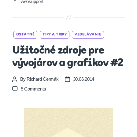
websupport
Categories
OSTATNÉ
TIPY A TRIKY
VZDELÁVANIE
Užitočné zdroje pre
vývojárov a grafikov #2
By
Richard Čermák
30.06.2014
Post
Post
author
date
on
5 Comments
Užitočné
zdroje
pre
vývojárov
a
grafikov
#2