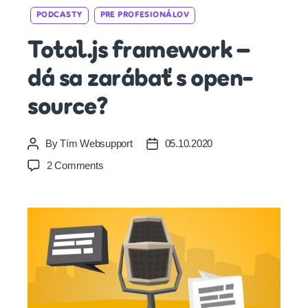
Categories
PODCASTY
PRE PROFESIONÁLOV
Total.js framework –
dá sa zarábať s open-
source?
By
Tím Websupport
05.10.2020
Post
Post
author
date
on
2 Comments
Total.js
framework
–
dá
sa
zarábať
s
open-
source?