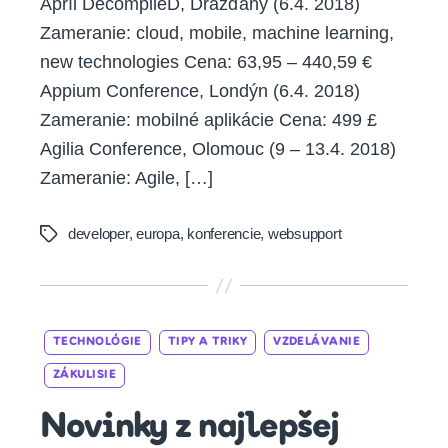
Apríl DecompileD, Drážďany (6.4. 2018)
Zameranie: cloud, mobile, machine learning,
new technologies Cena: 63,95 – 440,59 €
Appium Conference, Londýn (6.4. 2018)
Zameranie: mobilné aplikácie Cena: 499 £
Agilia Conference, Olomouc (9 – 13.4. 2018)
Zameranie: Agile, […]
developer
,
europa
,
konferencie
,
websupport
Tags
Categories
TECHNOLÓGIE
TIPY A TRIKY
VZDELÁVANIE
ZÁKULISIE
Novinky z najlepšej