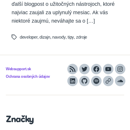
ďalší blogpost o užitočných nástrojoch, ktoré
najviac zaujali za uplynulý mesiac. Ak vás
niektoré zaujmú, neváhajte sa o […]
developer
,
dizajn
,
navody
,
tipy
,
zdroje
Tags
Websupport.sk
RSS
Twitter
Facebook
YouTube
Inst
Ochrana osobných údajov
LinkedIn
GitHub
Spotify
Apple
Sou
Podcasts
Značky