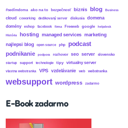
blog
biznis
ako na to
#sedímdoma
bezpečnosť
Business
domena
cloud
diskusia
coworking
dedikovaný server
domény
eshop
Freeweb
google
facebook
firma
helpdesk
hosting
marketing
managed services
História
podcast
najlepsi blog
php
open source
podnikanie
seo
server
rozhovor
slovensko
podpora
virtualny server
tipy
support
startup
technologie
VPS
vzdelávanie
webstranka
vlastna webstranka
web
websupport
wordpress
zadarmo
E-Book zadarmo