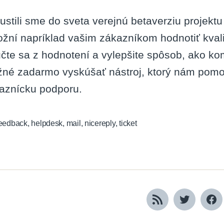
ustili sme do sveta verejnú betaverziu projektu 
žní napríklad vašim zákazníkom hodnotiť kval
čte sa z hodnotení a vylepšite spôsob, ako kom
né zadarmo vyskúšať nástroj, ktorý nám pomo
aznícku podporu.
eedback
,
helpdesk
,
mail
,
nicereply
,
ticket
RSS
Twitter
Fa