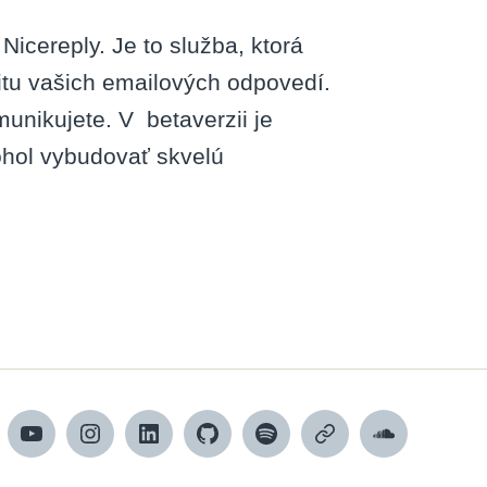
Nicereply. Je to služba, ktorá
itu vašich emailových odpovedí.
unikujete. V betaverzii je
hol vybudovať skvelú
cebook
YouTube
Instagram
LinkedIn
GitHub
Spotify
Apple
SoundCloud
Podcasts