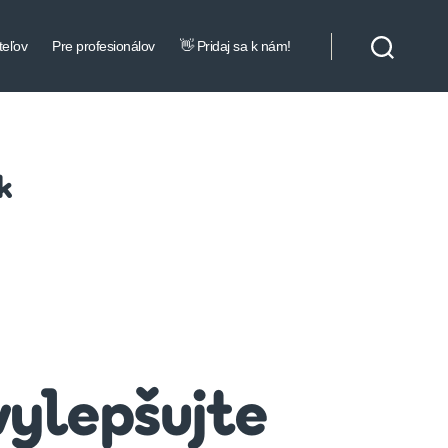
teľov
Pre profesionálov
👋 Pridaj sa k nám!
k
vylepšujte