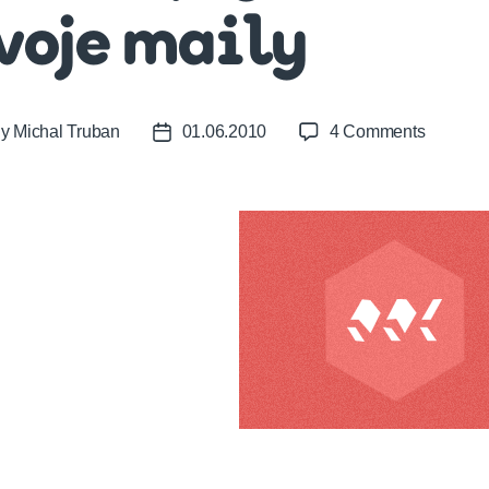
voje maily
on
By
Michal Truban
01.06.2010
4 Comments
t
Post
Nicerep
or
date
–
vylepšuj
svoje
maily