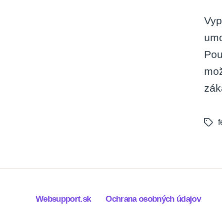
Vyp
umo
Pou
mož
zák
f
Tags
Websupport.sk
Ochrana osobných údajov