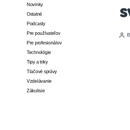
Novinky
s
Ostatné
Podcasty
Pre používateľov
Pos
auth
Pre profesionálov
Technológie
Tipy a triky
Tlačové správy
Vzdelávanie
Zákulisie