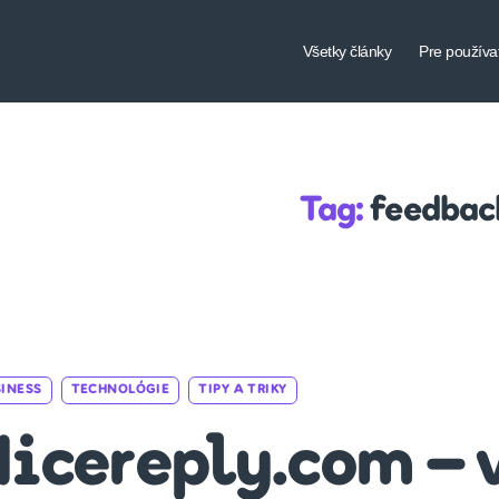
Všetky články
Pre používa
Tag:
feedbac
Categories
INESS
TECHNOLÓGIE
TIPY A TRIKY
icereply.com – 