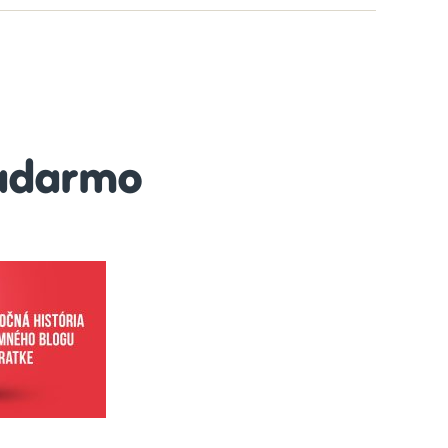
adarmo