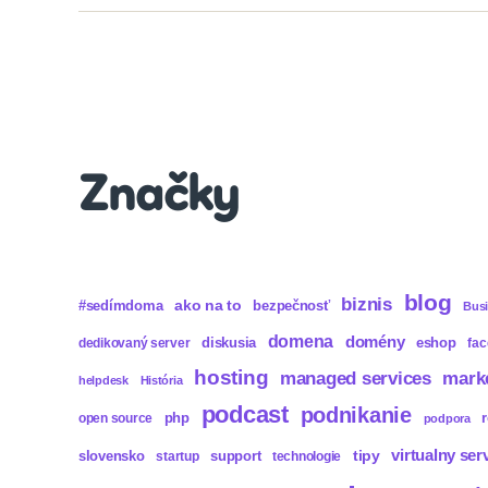
Značky
blog
biznis
ako na to
#sedímdoma
bezpečnosť
Bus
domena
domény
diskusia
eshop
dedikovaný server
fa
hosting
mark
managed services
helpdesk
História
podcast
podnikanie
php
open source
podpora
virtualny ser
tipy
slovensko
support
startup
technologie