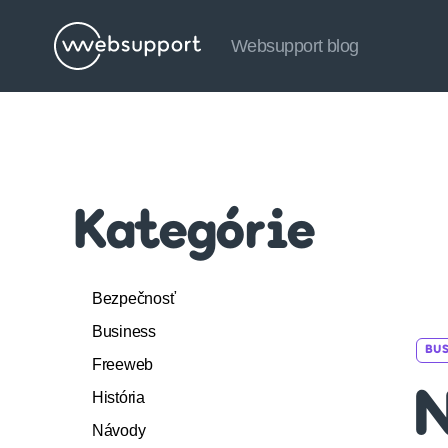
Websupport blog
Websupport
blog
Kategórie
Bezpečnosť
Business
BUS
Freeweb
História
N
Návody