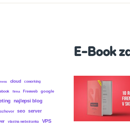
E-Book z
cloud
coworking
iness
Freeweb
google
cebook
firma
eting
najlepsi blog
seo
server
rozhovor
VPS
ver
vlastna webstranka