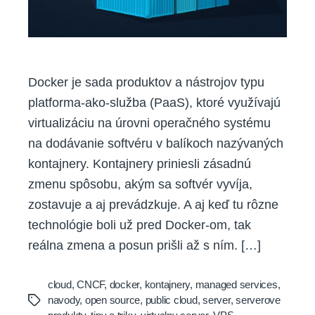
Docker je sada produktov a nástrojov typu
platforma-ako-služba (PaaS), ktoré využívajú
virtualizáciu na úrovni operačného systému
na dodávanie softvéru v balíkoch nazývaných
kontajnery. Kontajnery priniesli zásadnú
zmenu spôsobu, akým sa softvér vyvíja,
zostavuje a aj prevádzkuje. A aj keď tu rôzne
technológie boli už pred Docker-om, tak
reálna zmena a posun prišli až s ním. […]
cloud
,
CNCF
,
docker
,
kontajnery
,
managed services
,
navody
,
open source
,
public cloud
,
server
,
serverove
Tags