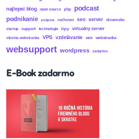
podcast
najlepsi blog
php
open source
podnikanie
seo
server
rozhovor
slovensko
podpora
virtualny server
tipy
support
startup
technologie
VPS
vzdelávanie
webstranka
vlastna webstranka
web
websupport
wordpress
zadarmo
E-Book zadarmo