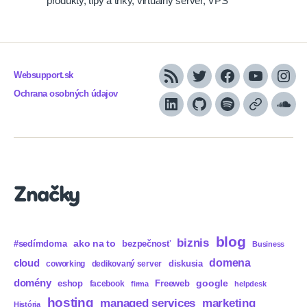
produkty
,
tipy a triky
,
virtualny server
,
VPS
Websupport.sk
RSS
Twitter
Facebook
YouTube
Inst
Ochrana osobných údajov
LinkedIn
GitHub
Spotify
Apple
Sou
Podcasts
Značky
blog
biznis
ako na to
#sedímdoma
bezpečnosť
Business
domena
cloud
diskusia
coworking
dedikovaný server
domény
eshop
Freeweb
google
facebook
firma
helpdesk
hosting
marketing
managed services
História