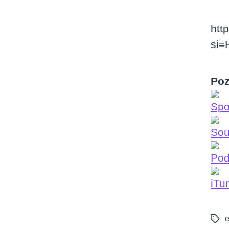
htt
si
Poz
Spo
Sou
Po
iTu
Tags