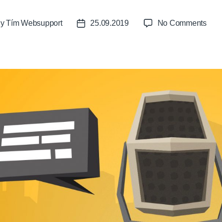
on
By
Tím Websupport
25.09.2019
No Comments
t
Post
POD
or
date
Ako
vedi
esh
vyle
proc
(Pet
Koča