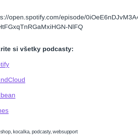
ps://open.spotify.com/episode/0iOeE6nDJvM
=HtFGxqTnRGaMxiHGN-NlFQ
rite si všetky podcasty:
tify
ndCloud
dbean
nes
eshop
,
kocalka
,
podcasty
,
websupport