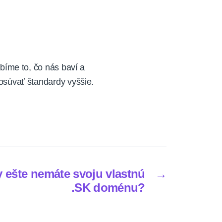
bíme to, čo nás baví a
súvať štandardy vyššie.
y ešte nemáte svoju vlastnú
→
.SK doménu?