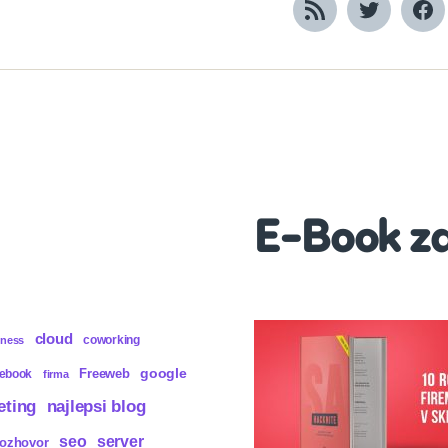
RSS
Twitter
Fa
E-Book z
cloud
coworking
iness
Freeweb
google
cebook
firma
eting
najlepsi blog
seo
server
rozhovor