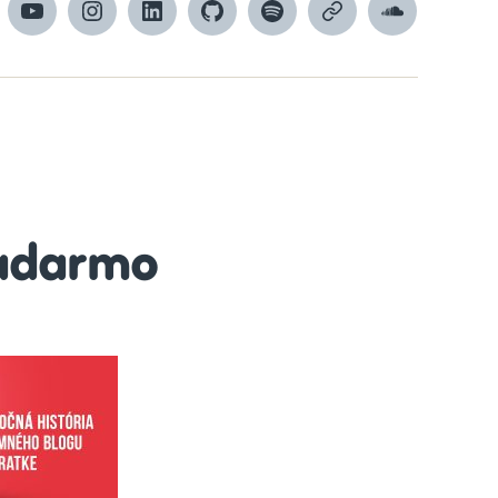
cebook
YouTube
Instagram
LinkedIn
GitHub
Spotify
Apple
SoundCloud
Podcasts
adarmo