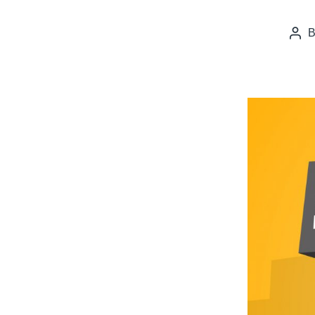
Pos
auth