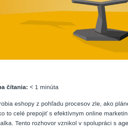
a čítania:
< 1
minúta
robia eshopy z pohľadu procesov zle, ako plánov
ko to celé prepojiť s efektívnym online marke
alka. Tento rozhovor vznikol v spolupráci s agen