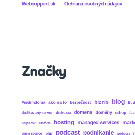
Websupport.sk
Ochrana osobných údajov
Značky
blog
biznis
ako na to
#sedímdoma
bezpečnosť
Bus
domena
domény
diskusia
eshop
dedikovaný server
fa
hosting
mark
managed services
helpdesk
História
podcast
podnikanie
php
open source
podpora