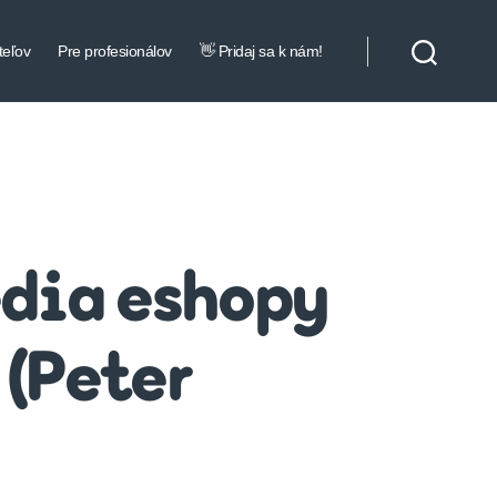
teľov
Pre profesionálov
👋 Pridaj sa k nám!
dia eshopy
 (Peter