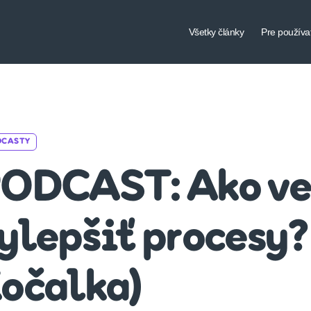
Všetky články
Pre používa
Categories
DCASTY
ODCAST: Ako ve
ylepšiť procesy?
očalka)