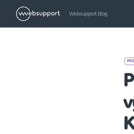
Websupport blog
Websupport
blog
PO
P
v
K