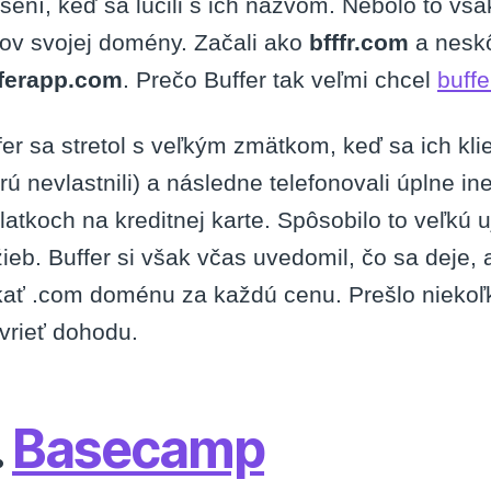
šení, keď sa lúčili s ich názvom. Nebolo to vša
ov svojej domény. Začali ako
bfffr.com
a neskô
ferapp.com
. Prečo Buffer tak veľmi chcel
buff
fer sa stretol s veľkým zmätkom, keď sa ich klie
orú nevlastnili) a následne telefonovali úplne ine
latkoch na kreditnej karte. Spôsobilo to veľkú 
žieb. Buffer si však včas uvedomil, čo sa deje, 
kať .com doménu za každú cenu. Prešlo niekoľk
vrieť dohodu.
.
Basecamp