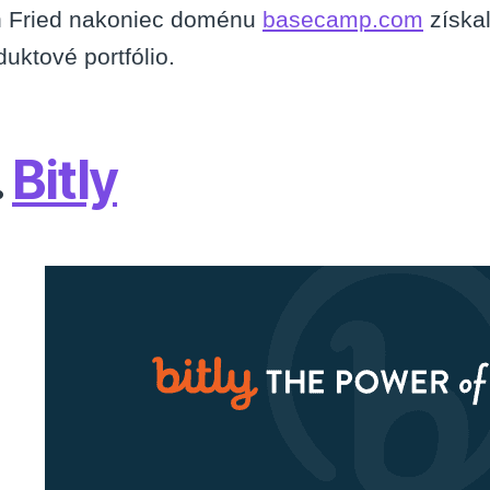
 Fried nakoniec doménu
basecamp.com
získal
duktové portfólio.
.
Bitly