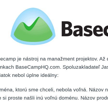
ecamp je nástroj na manažment projektov. Až d
ánkach BaseCampHQ.com. Spoluzakladateľ Jason
iatok nebol úplne ideálny:
ména, ktorú sme chceli, nebola voľná. Názov na
 si proste našli inú voľnú doménu. Názov produk