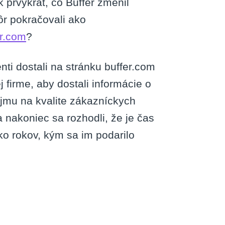
k prvýkrát, čo Buffer zmenil
r pokračovali ako
er.com
?
nti dostali na stránku buffer.com
j firme, aby dostali informácie o
ujmu na kvalite zákazníckych
a nakoniec sa rozhodli, že je čas
o rokov, kým sa im podarilo