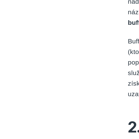
nad
náz
buf
Buf
(kt
pop
slu
zís
uza
2