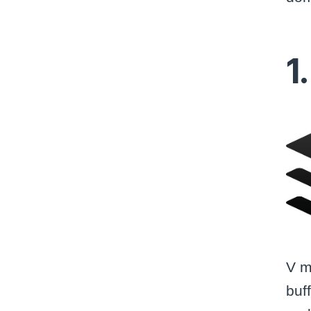
1
V m
buf