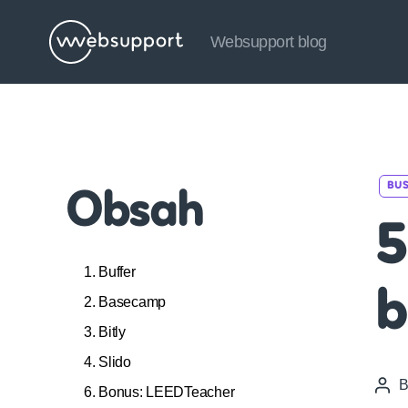
Websupport blog
Websupport
blog
BUS
Obsah
5
1. Buffer
b
2. Basecamp
3. Bitly
4. Slido
Pos
6. Bonus: LEEDTeacher