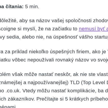
a čítania:
5
min.
dôležité, aby sa názov vašej spoločnosti zho
coigne si myslí, že na začiatku to
nemusí byť a
vy sedia, alebo nie, na úspešnosť vášho startu
a za príklad niekoľko úspešných firiem, ako je
iatku vôbec nepoužívali rovnaký názov vo svo
blém však môže nastať neskôr, ak nie ste vlast
známejšej a najpoužívanejšej) TLD (Top Level 
bo .co.uk. Vtedy môžu nastať komplikácie, ba 
ich zákazníkov. Prečítajte si 5 krátkych príbeho
énami.