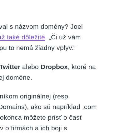
doval s názvom domény? Joel
ž také dôležité
. „Či už vám
pu to nemá žiadny vplyv.“
Twitter
alebo
Dropbox
, ktoré na
jej doméne.
níkom originálnej (resp.
Domains), ako sú napríklad .com
dokonca môžete prísť o časť
v o firmách a ich boji s