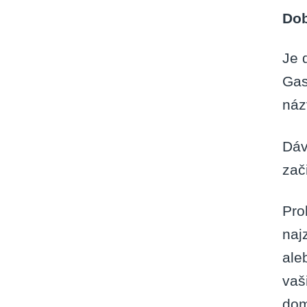
Dob
Je 
Gas
náz
Dáv
zač
Pro
naj
ale
vaš
dom