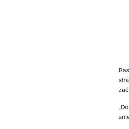
Bas
str
zač
„Do
sme