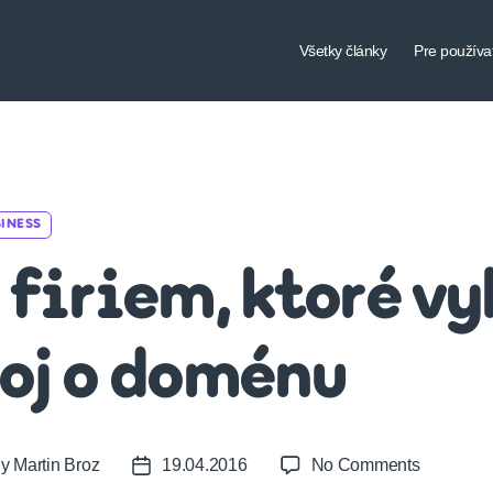
Všetky články
Pre používa
Categories
INESS
 firiem, ktoré vy
oj o doménu
on
By
Martin Broz
19.04.2016
No Comments
t
Post
5