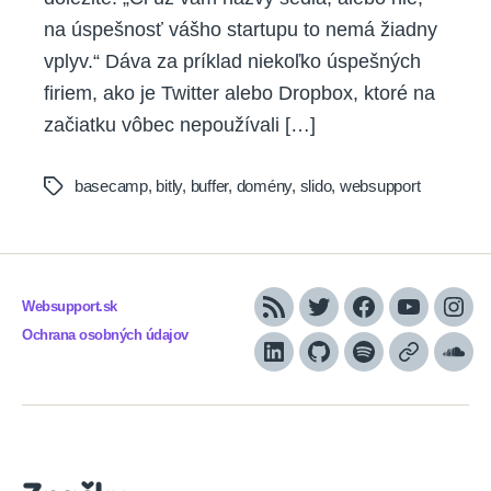
na úspešnosť vášho startupu to nemá žiadny
vplyv.“ Dáva za príklad niekoľko úspešných
firiem, ako je Twitter alebo Dropbox, ktoré na
začiatku vôbec nepoužívali […]
basecamp
,
bitly
,
buffer
,
domény
,
slido
,
websupport
Tags
Websupport.sk
RSS
Twitter
Facebook
YouTube
Inst
Ochrana osobných údajov
LinkedIn
GitHub
Spotify
Apple
Sou
Podcasts