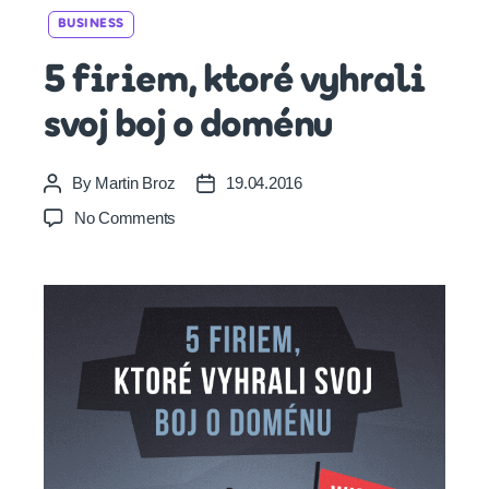
Categories
BUSINESS
5 firiem, ktoré vyhrali
svoj boj o doménu
By
Martin Broz
19.04.2016
Post
Post
author
date
on
No Comments
5
firiem,
ktoré
vyhrali
svoj
boj
o
doménu