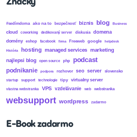
Značky
blog
biznis
ako na to
#sedímdoma
bezpečnosť
Business
domena
cloud
diskusia
coworking
dedikovaný server
domény
eshop
Freeweb
google
facebook
firma
helpdesk
hosting
marketing
managed services
História
podcast
najlepsi blog
php
open source
podnikanie
seo
server
rozhovor
slovensko
podpora
virtualny server
tipy
support
startup
technologie
VPS
vzdelávanie
webstranka
vlastna webstranka
web
websupport
wordpress
zadarmo
E-Book zadarmo