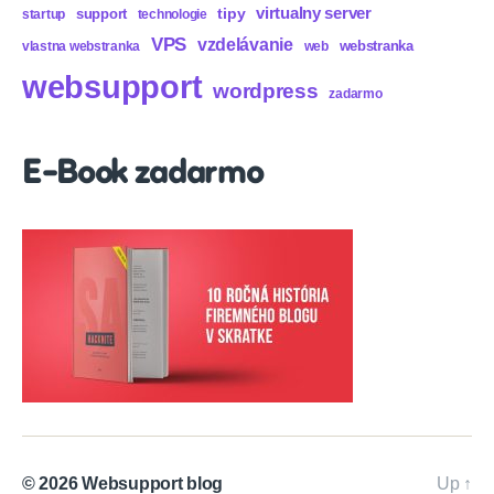
virtualny server
tipy
support
startup
technologie
VPS
vzdelávanie
webstranka
vlastna webstranka
web
websupport
wordpress
zadarmo
E-Book zadarmo
© 2026
Websupport blog
Up
↑