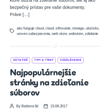
ktoré slúžia na zdieľanie súborov, ale aj ako
bezpečný prístav pre vaše dokumenty.
Práve […]
ako funguje cloud
,
cloud
,
sifrovanie
,
storage
,
ulozisko
,
Tags
uroven zabezpecenia
,
web store
,
webstore
,
zdielanie
Categories
OSTATNÉ
TIPY A TRIKY
VZDELÁVANIE
Najpopulárnejšie
stránky na zdieľanie
súborov
By
Barbora Ilić
15.08.2017
Post
Post