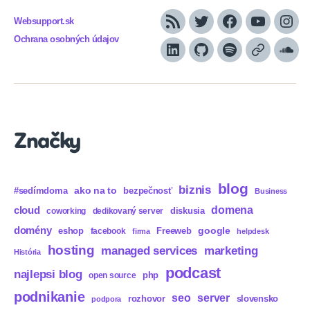
Websupport.sk
RSS
Twitter
Facebook
YouTube
Inst
Ochrana osobných údajov
LinkedIn
GitHub
Spotify
Apple
Sou
Podcasts
Značky
blog
biznis
ako na to
#sedímdoma
bezpečnosť
Business
domena
cloud
diskusia
coworking
dedikovaný server
domény
eshop
Freeweb
google
facebook
firma
helpdesk
hosting
marketing
managed services
História
podcast
najlepsi blog
php
open source
podnikanie
seo
server
rozhovor
slovensko
podpora