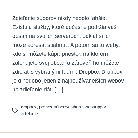
author
date
Zdieľanie súborov nikdy nebolo ľahšie.
Existujú služby, ktoré dočasne podržia váš
obsah na svojich serveroch, odkiaľ si ich
môže adresát stiahnúť. A potom sú tu weby,
kde si môžete kúpiť priestor, na ktorom
zálohujete svoj obsah a zároveň ho môžete
zdieľať s vybranými ľuďmi. Dropbox Dropbox
je dlhodobo jeden z najpoužívanejších webov
na zdieľanie dát. […]
dropbox
,
prenos súborov
,
share
,
websupport
,
Tags
zdielanie