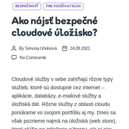
Categories
BEZPEČNOSŤ
PRE POUŽÍVATEĽOV
Ako nájsť bezpečné
cloudové úložisko?
By
Simona Uhrinová
24.09.2021
Post
Post
author
date
on
No Comments
Ako
nájsť
bezpečné
Cloudové služby v sebe zahŕňajú rôzne typy
cloudové
služieb, ktoré sú dostupné cez internet –
úložisko?
aplikácie, databázy, e-mailové služby a
úložiská dát. Rôzne služby z oblasti cloudu
ponúkame vo svojom portfóliu aj my. Dnes sa
však pozrieme najmä na úložiská (web store),