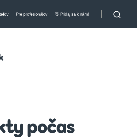
teľov
Pre profesionálov
👋 Pridaj sa k nám!
k
kty počas