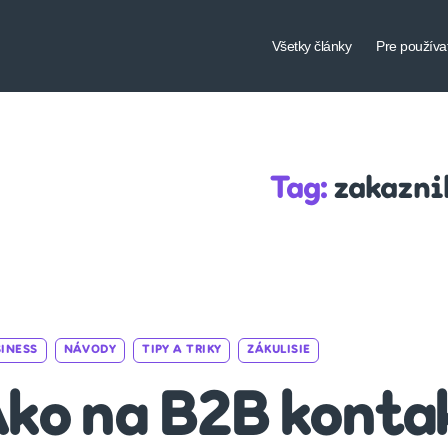
Všetky články
Pre používa
Tag:
zakazni
Categories
INESS
NÁVODY
TIPY A TRIKY
ZÁKULISIE
ko na B2B konta