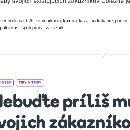
reby svojich existujúcich zákazníkov Dôležité j
#sedímdoma
,
b2b
,
komunikacia
,
korona
,
kriza
,
podnikanie
,
pomoc
polocnost
,
spolupraca
,
zakaznik
Categories
INESS
TIPY A TRIKY
ebuďte príliš m
vojich zákazník