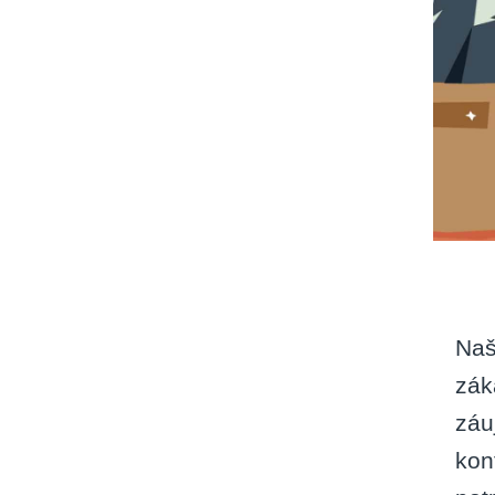
Naš
zák
záu
kon