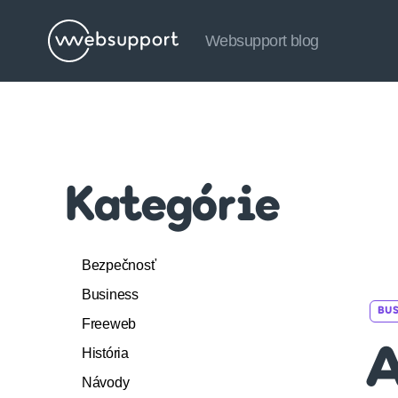
Websupport blog
Websupport
blog
Kategórie
Bezpečnosť
Business
BUS
Freeweb
História
A
Návody