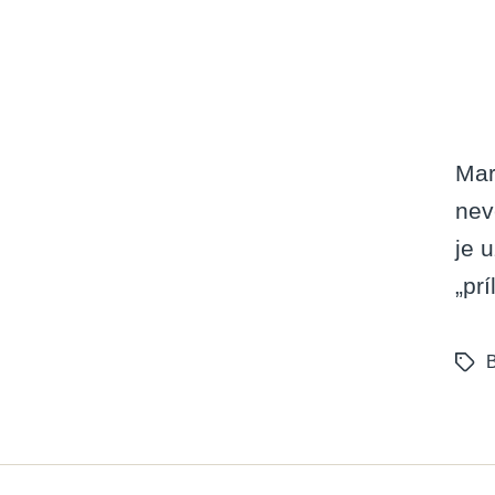
Mar
nev
je 
„prí
B
Tags