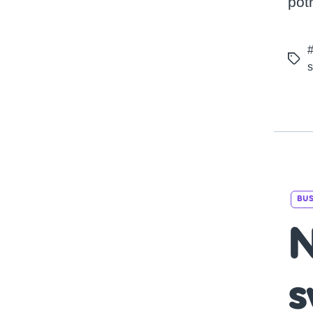
pot
Tags
s
BUS
N
s