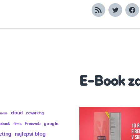
RSS
Twitter
Fa
E-Book z
cloud
coworking
iness
Freeweb
google
cebook
firma
eting
najlepsi blog