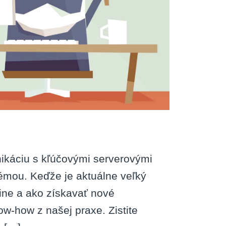
káciu s kľúčovými serverovými
témou. Keďže je aktuálne veľký
ine a ako získavať nové
ow-how z našej praxe. Zistite