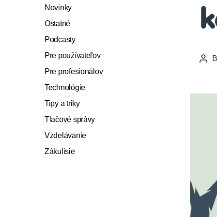
Novinky
k
Ostatné
Podcasty
Pre používateľov
Pos
auth
Pre profesionálov
Technológie
Tipy a triky
Tlačové správy
Vzdelávanie
Zákulisie