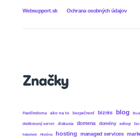
Websupport.sk
Ochrana osobných údajov
Značky
blog
biznis
ako na to
#sedímdoma
bezpečnosť
Bus
domena
domény
diskusia
eshop
dedikovaný server
fa
hosting
mark
managed services
helpdesk
História