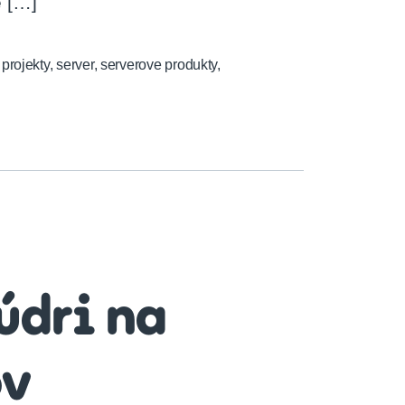
e […]
,
projekty
,
server
,
serverove produkty
,
údri na
ov