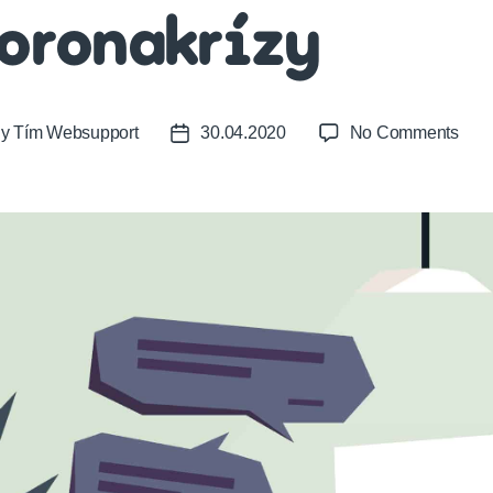
oronakrízy
on
By
Tím Websupport
30.04.2020
No Comments
t
Post
Ako
or
date
na
B2B
kont
poč
koro