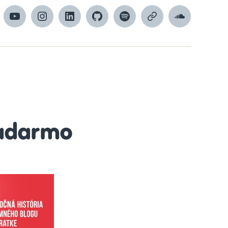
cebook
YouTube
Instagram
LinkedIn
GitHub
Spotify
Apple
SoundCloud
Podcasts
adarmo