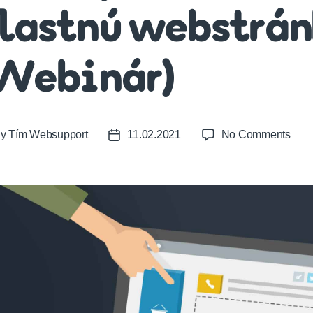
lastnú webstrán
Webinár)
on
By
Tím Websupport
11.02.2021
No Comments
t
Post
Ako
or
date
si
jedn
vytvo
vlas
webs
(Web