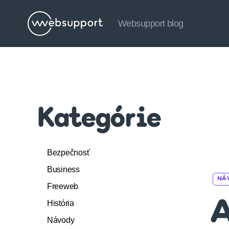
Websupport blog
Websupport
blog
Kategórie
Bezpečnosť
Business
NÁ
Freeweb
História
A
Návody