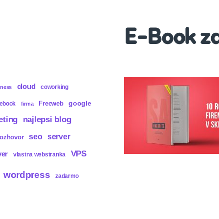
E-Book z
cloud
coworking
iness
Freeweb
google
cebook
firma
eting
najlepsi blog
seo
server
rozhovor
VPS
ver
vlastna webstranka
wordpress
zadarmo