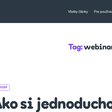
Všetky články
Pre používa
Tag:
webina
Categories
VODY
ko si jednoducho