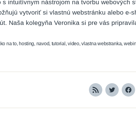
 s intuitívnym nástrojom na tvorbu webových s
žňujú vytvoriť si vlastnú webstránku alebo e-
út. Naša kolegyňa Veronika si pre vás pripravil
ko na to
,
hosting
,
navod
,
tutorial
,
video
,
vlastna webstranka
,
webin
RSS
Twitter
Fa