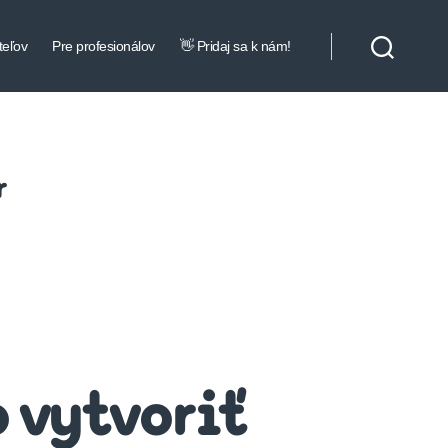
teľov
Pre profesionálov
👋 Pridaj sa k nám!
r
 vytvoriť