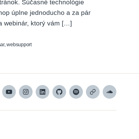
tránok. Súčasné technológie
shop úplne jednoducho a za pár
a webinár, ktorý vám […]
ar
,
websupport
cebook
YouTube
Instagram
LinkedIn
GitHub
Spotify
Apple
SoundCloud
Podcasts