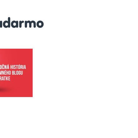
adarmo