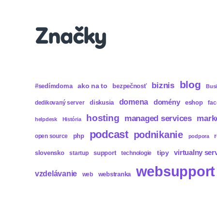
Značky
blog
biznis
ako na to
#sedímdoma
bezpečnosť
Bus
domena
domény
diskusia
eshop
dedikovaný server
fa
hosting
mark
managed services
helpdesk
História
podcast
podnikanie
php
open source
podpora
virtualny ser
tipy
slovensko
support
startup
technologie
websupport
vzdelávanie
webstranka
web