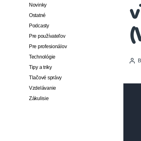
Novinky
v
Ostatné
Podcasty
(
Pre používateľov
Pre profesionálov
Technológie
Pos
Tipy a triky
auth
Tlačové správy
Vzdelávanie
Zákulisie