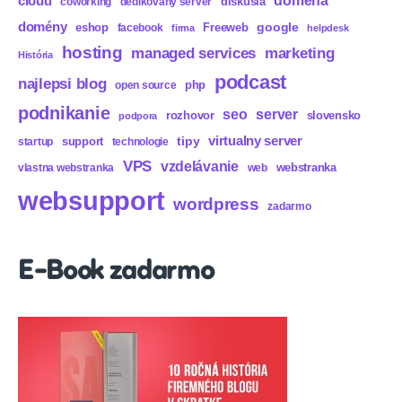
cloud
diskusia
coworking
dedikovaný server
domény
eshop
Freeweb
google
facebook
firma
helpdesk
hosting
marketing
managed services
História
podcast
najlepsi blog
php
open source
podnikanie
seo
server
rozhovor
slovensko
podpora
virtualny server
tipy
support
startup
technologie
VPS
vzdelávanie
webstranka
vlastna webstranka
web
websupport
wordpress
zadarmo
E-Book zadarmo