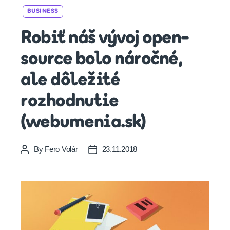
Categories
BUSINESS
Robiť náš vývoj open-
source bolo náročné,
ale dôležité
rozhodnutie
(webumenia.sk)
By
Fero Volár
23.11.2018
Post
Post
author
date