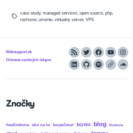
case study
,
managed services
,
open source
,
php
,
Tags
rozhovor
,
umenie
,
virtualny server
,
VPS
Websupport.sk
RSS
Twitter
Facebook
YouTube
Inst
Ochrana osobných údajov
LinkedIn
GitHub
Spotify
Apple
Sou
Podcasts
Značky
blog
biznis
ako na to
#sedímdoma
bezpečnosť
Business
domena