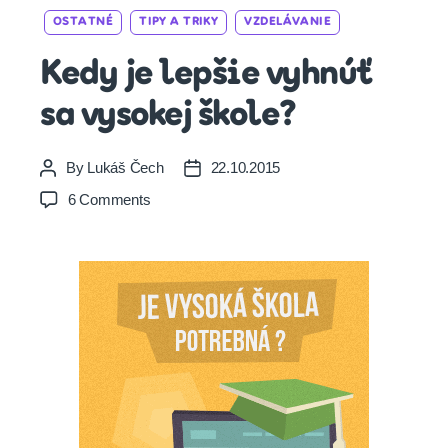
Categories
OSTATNÉ
TIPY A TRIKY
VZDELÁVANIE
Kedy je lepšie vyhnúť
sa vysokej škole?
By
Lukáš Čech
22.10.2015
Post
Post
author
date
on
6 Comments
Kedy
je
lepšie
vyhnúť
sa
vysokej
škole?