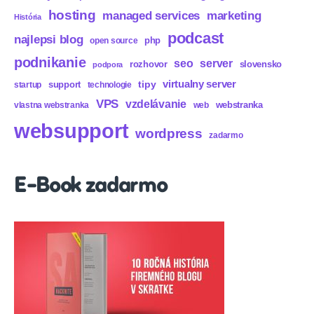
hosting
marketing
managed services
História
podcast
najlepsi blog
php
open source
podnikanie
seo
server
rozhovor
slovensko
podpora
virtualny server
tipy
support
startup
technologie
VPS
vzdelávanie
webstranka
vlastna webstranka
web
websupport
wordpress
zadarmo
E-Book zadarmo