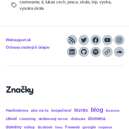
cestovanie
,
it
,
lukas cech
,
praca
,
skola
,
trip
,
vyska
,
Tags
vysoka skola
Websupport.sk
RSS
Twitter
Facebook
YouTube
Inst
Ochrana osobných údajov
LinkedIn
GitHub
Spotify
Apple
Sou
Podcasts
Značky
blog
biznis
ako na to
#sedímdoma
bezpečnosť
Business
domena
cloud
diskusia
coworking
dedikovaný server
domény
eshop
Freeweb
google
facebook
firma
helpdesk