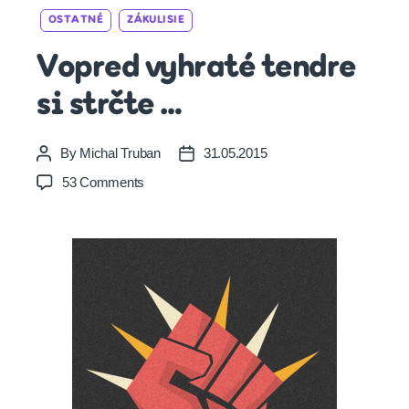
Categories
OSTATNÉ
ZÁKULISIE
Vopred vyhraté tendre
si strčte …
By
Michal Truban
31.05.2015
Post
Post
author
date
on
53 Comments
Vopred
vyhraté
tendre
si
strčte
…