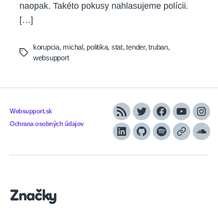
naopak. Takéto pokusy nahlasujeme polícii.
[…]
korupcia
,
michal
,
politika
,
stat
,
tender
,
truban
,
Tags
websupport
Websupport.sk
RSS
Twitter
Facebook
YouTube
Inst
Ochrana osobných údajov
LinkedIn
GitHub
Spotify
Apple
Sou
Podcasts
Značky