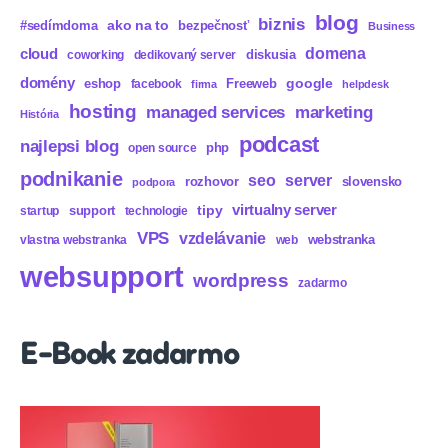
blog
biznis
ako na to
#sedímdoma
bezpečnosť
Business
domena
cloud
diskusia
coworking
dedikovaný server
domény
eshop
Freeweb
google
facebook
firma
helpdesk
hosting
marketing
managed services
História
podcast
najlepsi blog
php
open source
podnikanie
seo
server
rozhovor
slovensko
podpora
virtualny server
tipy
support
startup
technologie
VPS
vzdelávanie
webstranka
vlastna webstranka
web
websupport
wordpress
zadarmo
E-Book zadarmo