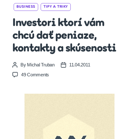
Categories
BUSINESS
TIPY A TRIKY
Investori ktorí vám
chcú dať peniaze,
kontakty a skúsenosti
By
Michal Truban
11.04.2011
Post
Post
author
date
on
49 Comments
Investori
ktorí
vám
chcú
dať
peniaze,
kontakty
a
skúsenosti