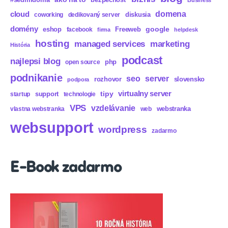
Business
domena
cloud
diskusia
coworking
dedikovaný server
domény
eshop
Freeweb
google
facebook
firma
helpdesk
hosting
marketing
managed services
História
podcast
najlepsi blog
php
open source
podnikanie
seo
server
rozhovor
slovensko
podpora
virtualny server
tipy
support
startup
technologie
VPS
vzdelávanie
webstranka
vlastna webstranka
web
websupport
wordpress
zadarmo
E-Book zadarmo