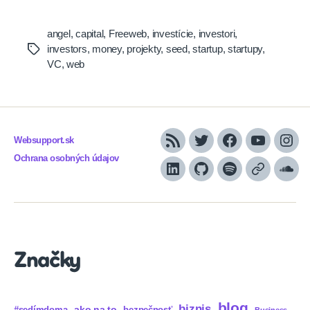
angel
,
capital
,
Freeweb
,
investície
,
investori
,
investors
,
money
,
projekty
,
seed
,
startup
,
startupy
,
Tags
VC
,
web
Websupport.sk
RSS
Twitter
Facebook
YouTube
Inst
Ochrana osobných údajov
LinkedIn
GitHub
Spotify
Apple
Sou
Podcasts
Značky
blog
biznis
ako na to
#sedímdoma
bezpečnosť