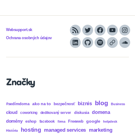
Websupport.sk
RSS
Twitter
Facebook
YouTube
Inst
Ochrana osobných údajov
LinkedIn
GitHub
Spotify
Apple
Sou
Podcasts
Značky
blog
biznis
ako na to
#sedímdoma
bezpečnosť
Business
domena
cloud
diskusia
coworking
dedikovaný server
domény
eshop
Freeweb
google
facebook
firma
helpdesk
hosting
marketing
managed services
História