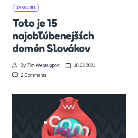
Categories
ZÁKULISIE
Toto je 15
najobľúbenejších
domén Slovákov
By
Tím Websupport
18.03.2021
Post
Post
author
date
on
2 Comments
Toto
je
15
najobľúbenejších
domén
Slovákov