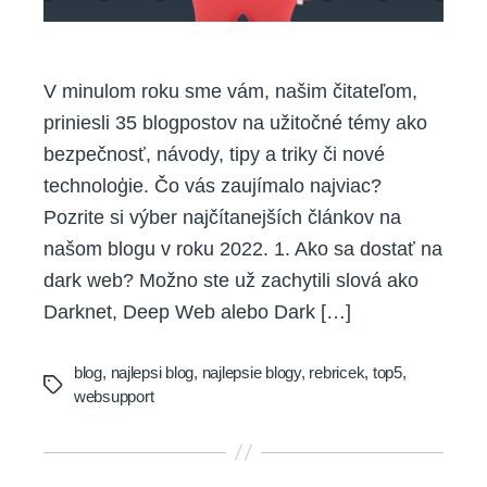
V minulom roku sme vám, našim čitateľom,
priniesli 35 blogpostov na užitočné témy ako
bezpečnosť, návody, tipy a triky či nové
technoloģie. Čo vás zaujímalo najviac?
Pozrite si výber najčítanejších článkov na
našom blogu v roku 2022. 1. Ako sa dostať na
dark web? Možno ste už zachytili slová ako
Darknet, Deep Web alebo Dark […]
blog
,
najlepsi blog
,
najlepsie blogy
,
rebricek
,
top5
,
Tags
websupport