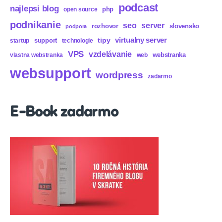
podcast
najlepsi blog
php
open source
podnikanie
seo
server
rozhovor
slovensko
podpora
virtualny server
tipy
support
startup
technologie
VPS
vzdelávanie
webstranka
vlastna webstranka
web
websupport
wordpress
zadarmo
E-Book zadarmo