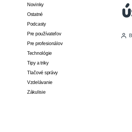
Novinky
ú
Ostatné
Podcasty
Pre používateľov
Pos
auth
Pre profesionálov
Technológie
Tipy a triky
Tlačové správy
Vzdelávanie
Zákulisie