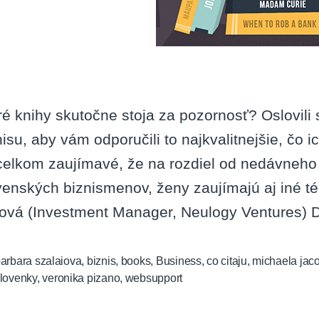
ré knihy skutočne stoja za pozornosť? Oslovili 
nisu, aby vám odporučili to najkvalitnejšie, čo 
celkom zaujímavé, že na rozdiel od nedávneho
venských biznismenov, ženy zaujímajú aj iné t
ová (Investment Manager, Neulogy Ventures) D
arbara szalaiova
,
biznis
,
books
,
Business
,
co citaju
,
michaela jac
lovenky
,
veronika pizano
,
websupport