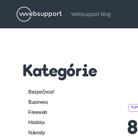
Websupport blog
Websupport
blog
Kategórie
Bezpečnosť
Business
TIP
Freeweb
História
8
Návody