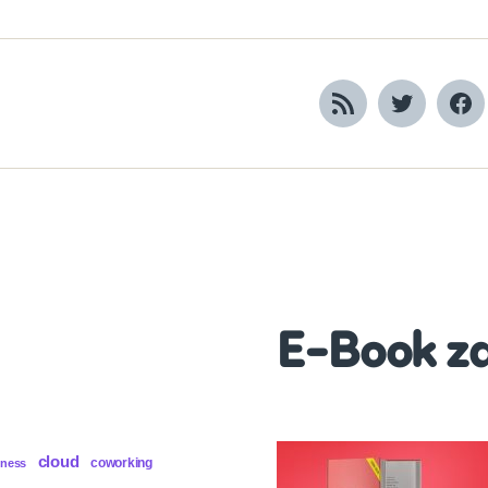
RSS
Twitter
Fa
E-Book z
cloud
coworking
iness