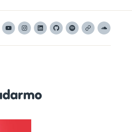
cebook
YouTube
Instagram
LinkedIn
GitHub
Spotify
Apple
SoundCloud
Podcasts
adarmo