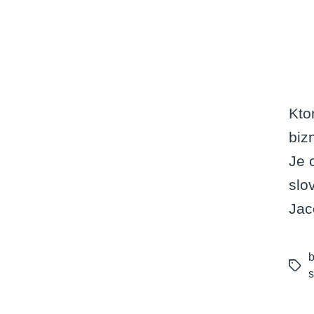
Kto
biz
Je 
slo
Jac
b
Tags
s