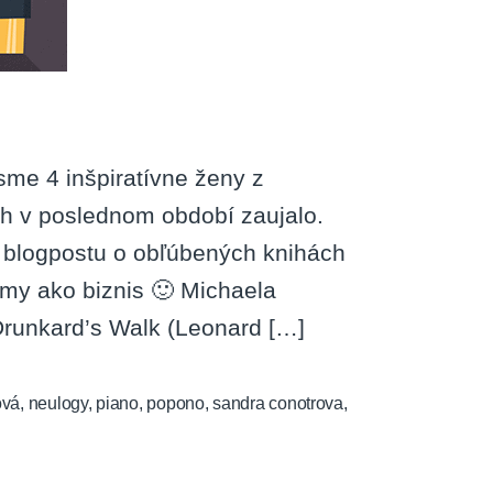
sme 4 inšpiratívne ženy z
ich v poslednom období zaujalo.
 blogpostu o obľúbených knihách
émy ako biznis 🙂 Michaela
runkard’s Walk (Leonard […]
ová
,
neulogy
,
piano
,
popono
,
sandra conotrova
,