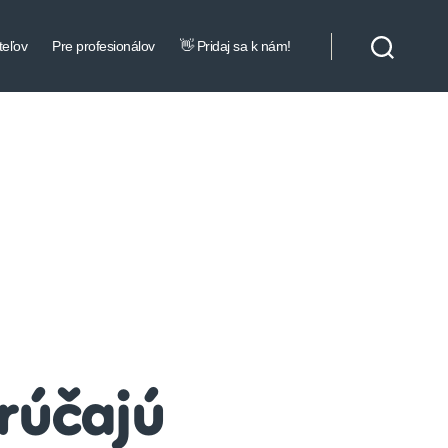
teľov
Pre profesionálov
👋 Pridaj sa k nám!
orúčajú