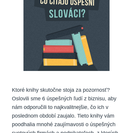
Slováci
Ktoré knihy skutočne stoja za pozornosť?
Oslovili sme 6 úspešných ľudí z biznisu, aby
nám odporučili to najkvalitnejšie, čo ich v
poslednom období zaujalo. Tieto knihy vám
poodhalia mnohé zaujímavosti o úspešných
svetových firmách a podnikateľoch, z ktorých