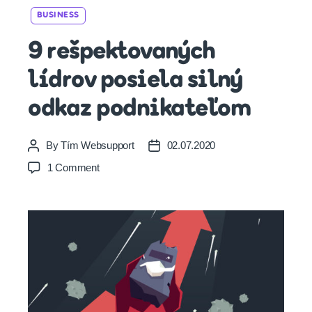
Categories
BUSINESS
9 rešpektovaných
lídrov posiela silný
odkaz podnikateľom
By
Tím Websupport
02.07.2020
Post
Post
author
date
on
1 Comment
9
rešpektovaných
lídrov
posiela
silný
odkaz
podnikateľom