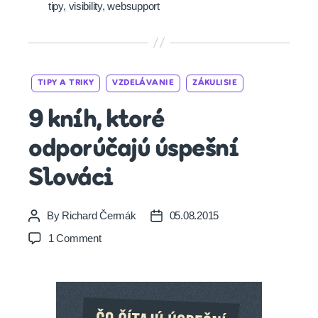
tipy
,
visibility
,
websupport
Categories
TIPY A TRIKY
VZDELÁVANIE
ZÁKULISIE
9 kníh, ktoré
odporúčajú úspešní
Slováci
By
Richard Čermák
05.08.2015
Post
Post
author
date
on
1 Comment
9
kníh,
ktoré
odporúčajú
úspešní