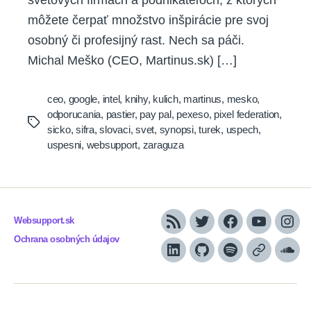
môžete čerpať množstvo inšpirácie pre svoj
osobný či profesijný rast. Nech sa páči.
Michal Meško (CEO, Martinus.sk) […]
ceo
,
google
,
intel
,
knihy
,
kulich
,
martinus
,
mesko
,
odporucania
,
pastier
,
pay pal
,
pexeso
,
pixel federation
,
Tags
sicko
,
sifra
,
slovaci
,
svet
,
synopsi
,
turek
,
uspech
,
uspesni
,
websupport
,
zaraguza
Websupport.sk
RSS
Twitter
Facebook
YouTube
Inst
Ochrana osobných údajov
LinkedIn
GitHub
Spotify
Apple
Sou
Podcasts