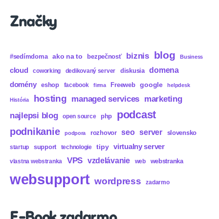
Značky
blog
biznis
ako na to
#sedímdoma
bezpečnosť
Business
domena
cloud
diskusia
coworking
dedikovaný server
domény
eshop
Freeweb
google
facebook
firma
helpdesk
hosting
marketing
managed services
História
podcast
najlepsi blog
php
open source
podnikanie
seo
server
rozhovor
slovensko
podpora
virtualny server
tipy
support
startup
technologie
VPS
vzdelávanie
webstranka
vlastna webstranka
web
websupport
wordpress
zadarmo
E-Book zadarmo