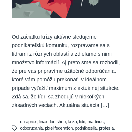
Od začiatku krízy aktívne sledujeme
podnikateľskú komunitu, rozprávame sa s
lídrami z rôznych oblastí a zdieľame s nimi
množstvo informácií. Aj preto sme sa rozhodli,
že pre vás pripravíme užitočné odporúčania,
ktoré vám pomôžu prekonať, v ideálnom
prípade vyťažiť maximum z aktuálnej situácie.
Zdá sa, že lídri sa zhodujú v niekoľkých
zásadných veciach. Aktuálna situácia […]
curaprox
,
finax
,
footshop
,
kriza
,
lidri
,
martinus
,
odporucania
,
pixel federation
,
podnikatelia
,
profesia
,
Tags