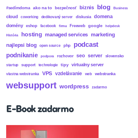
blog
biznis
ako na to
#sedímdoma
bezpečnosť
Business
domena
cloud
diskusia
coworking
dedikovaný server
domény
eshop
Freeweb
google
facebook
firma
helpdesk
hosting
marketing
managed services
História
podcast
najlepsi blog
php
open source
podnikanie
seo
server
rozhovor
slovensko
podpora
virtualny server
tipy
support
startup
technologie
VPS
vzdelávanie
webstranka
vlastna webstranka
web
websupport
wordpress
zadarmo
E-Book zadarmo