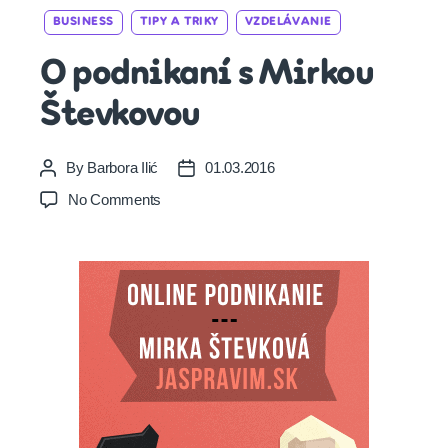
Categories
BUSINESS
TIPY A TRIKY
VZDELÁVANIE
O podnikaní s Mirkou
Števkovou
By
Barbora Ilić
01.03.2016
Post
Post
author
date
on
No Comments
O
podnikaní
s
Mirkou
Števkovou