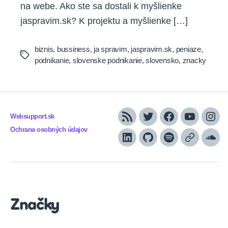
na webe. Ako ste sa dostali k myšlienke
jaspravim.sk? K projektu a myšlienke […]
biznis
,
bussiness
,
ja spravim
,
jaspravim.sk
,
peniaze
,
Tags
podnikanie
,
slovenske podnikanie
,
slovensko
,
znacky
Websupport.sk
RSS
Twitter
Facebook
YouTube
Inst
Ochrana osobných údajov
LinkedIn
GitHub
Spotify
Apple
Sou
Podcasts
Značky