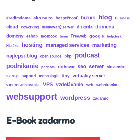
blog
biznis
ako na to
#sedímdoma
bezpečnosť
Business
domena
cloud
diskusia
coworking
dedikovaný server
domény
eshop
Freeweb
google
facebook
firma
helpdesk
hosting
marketing
managed services
História
podcast
najlepsi blog
php
open source
podnikanie
seo
server
rozhovor
slovensko
podpora
virtualny server
tipy
support
startup
technologie
VPS
vzdelávanie
webstranka
vlastna webstranka
web
websupport
wordpress
zadarmo
E-Book zadarmo