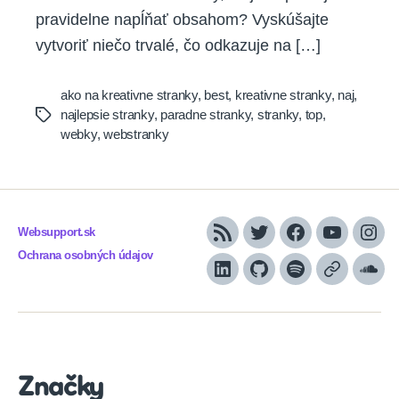
pravidelne napĺňať obsahom? Vyskúšajte
vytvoriť niečo trvalé, čo odkazuje na […]
ako na kreativne stranky
,
best
,
kreativne stranky
,
naj
,
najlepsie stranky
,
paradne stranky
,
stranky
,
top
,
Tags
webky
,
webstranky
Websupport.sk
RSS
Twitter
Facebook
YouTube
Inst
Ochrana osobných údajov
LinkedIn
GitHub
Spotify
Apple
Sou
Podcasts
Značky