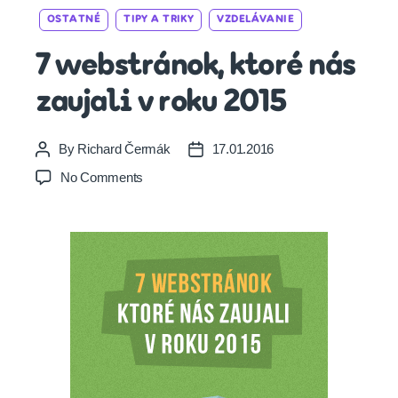
Categories
OSTATNÉ
TIPY A TRIKY
VZDELÁVANIE
7 webstránok, ktoré nás
zaujali v roku 2015
By
Richard Čermák
17.01.2016
Post
Post
author
date
on
No Comments
7
webstránok,
ktoré
nás
zaujali
v
roku
2015