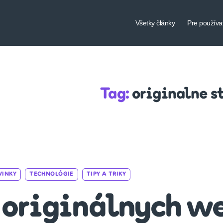
Všetky články
Pre používa
Tag:
originalne s
Categories
VINKY
TECHNOLÓGIE
TIPY A TRIKY
 originálnych we