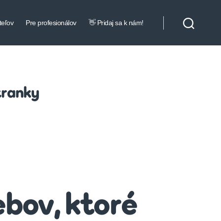
teľov
Pre profesionálov
👋 Pridaj sa k nám!
tranky
bov, ktoré