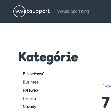
Websupport blog
Websupport
blog
Kategórie
Bezpečnosť
Business
NO
Freeweb
História
7
Návody