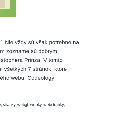
í. Nie vždy sú však potrebné na
ašom zozname sú dobrým
istophera Prinza. V tomto
i všetkých 7 stránok, ktoré
vaného webu. Codeology
y
,
stranky
,
webgl
,
webky
,
webstranky
,