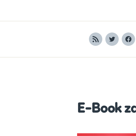
RSS
Twitter
Fa
E-Book z