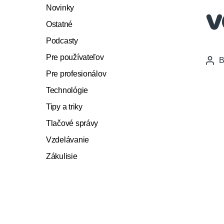
Novinky
v
Ostatné
Podcasty
Pre používateľov
Pos
auth
Pre profesionálov
Technológie
Tipy a triky
Tlačové správy
Vzdelávanie
Zákulisie