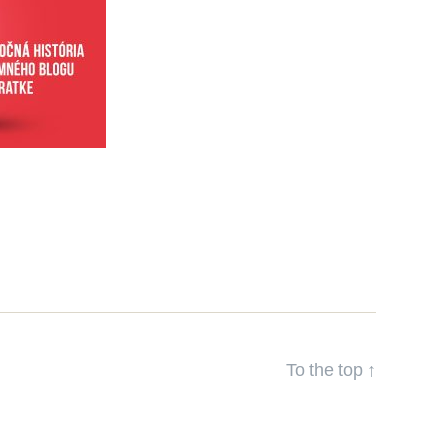
To the top
↑