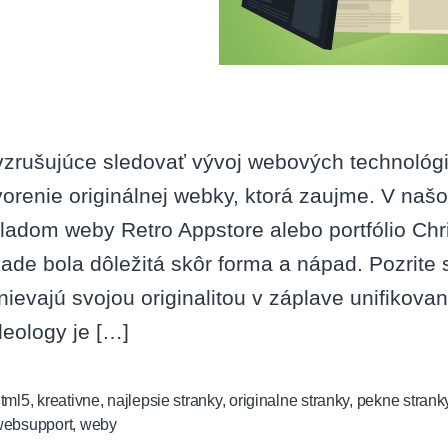
vzrušujúce sledovať vývoj webových technológi
vorenie originálnej webky, ktorá zaujme. V n
kladom weby Retro Appstore alebo portfólio Chr
pade bola dôležitá skôr forma a nápad. Pozrite s
nievajú svojou originalitou v záplave unifiko
eology je […]
tml5
,
kreativne
,
najlepsie stranky
,
originalne stranky
,
pekne strank
websupport
,
weby