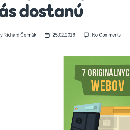
ás dostanú
on
By
Richard Čermák
25.02.2016
No Comments
t
Post
7
or
date
orig
webo
ktor
vás
dost