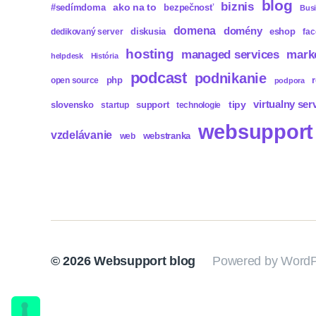
blog
biznis
ako na to
#sedímdoma
bezpečnosť
Bus
domena
domény
diskusia
eshop
dedikovaný server
fa
hosting
mark
managed services
helpdesk
História
podcast
podnikanie
php
open source
podpora
virtualny ser
tipy
slovensko
support
startup
technologie
websupport
vzdelávanie
webstranka
web
© 2026
Websupport blog
Powered by WordP