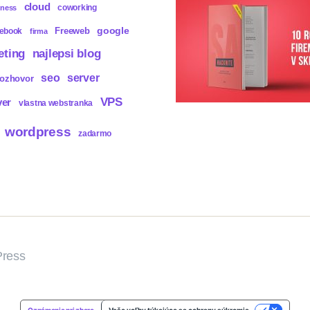
cloud
coworking
iness
Freeweb
google
cebook
firma
eting
najlepsi blog
seo
server
rozhovor
VPS
ver
vlastna webstranka
wordpress
zadarmo
ress