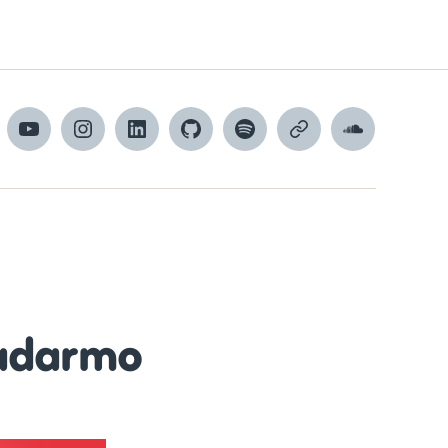
cebook
YouTube
Instagram
LinkedIn
GitHub
Spotify
Apple
SoundCloud
Podcasts
adarmo