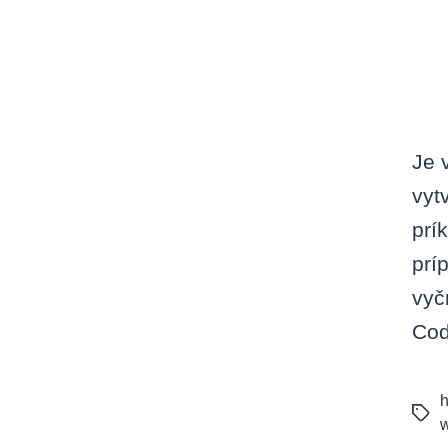
Je 
vyt
prí
prí
vyč
Cod
h
Tags