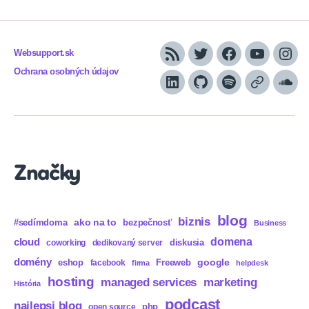
Websupport.sk
RSS
Twitter
Facebook
YouTube
Inst
Ochrana osobných údajov
LinkedIn
GitHub
Spotify
Apple
Sou
Podcasts
Značky
blog
biznis
ako na to
#sedímdoma
bezpečnosť
Business
domena
cloud
diskusia
coworking
dedikovaný server
domény
eshop
Freeweb
google
facebook
firma
helpdesk
hosting
marketing
managed services
História
podcast
najlepsi blog
php
open source