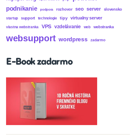
podnikanie
seo
server
rozhovor
slovensko
podpora
virtualny server
tipy
support
startup
technologie
VPS
vzdelávanie
webstranka
vlastna webstranka
web
websupport
wordpress
zadarmo
E-Book zadarmo