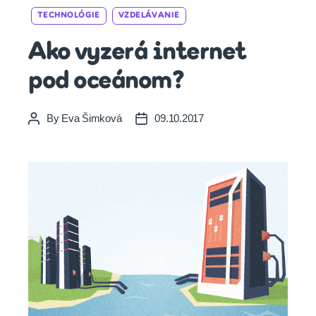
Categories
TECHNOLÓGIE
VZDELÁVANIE
Ako vyzerá internet
pod oceánom?
By
Eva Šimková
09.10.2017
Post
Post
author
date