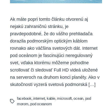
Ak máte popri tomto článku otvorenú aj
nejakú zahraničnú stránku, je
pravdepodobné, že do vášho prehliadača
dorazila podmorským optickým káblom
rovnako ako väčšina svetových dát. Internet
pod oceánom je fascinujúci neregulovaný
svet, vďaka ktorému môžeme pohodlne
scrollovať či sledovať Full HD videá uložené
na serveroch na druhom konci planéty. Ako v
skutočnosti vyzerá svetová podmorská […]
facebook
,
internet
,
kable
,
microsoft
,
ocean
,
pod
Tags
morom
,
pod oceanom