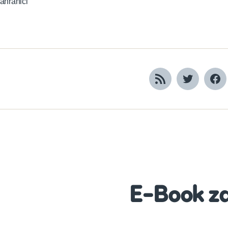
ahranici
RSS
Twitter
Fa
E-Book z