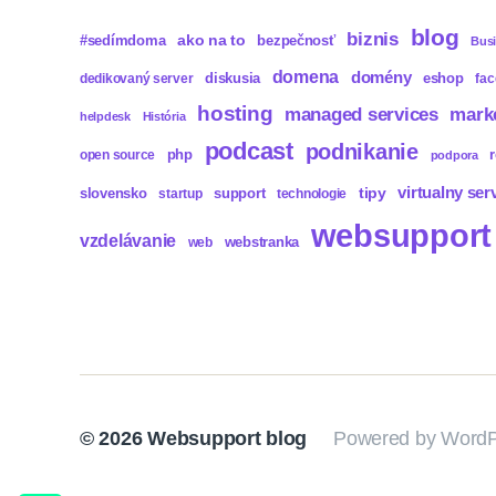
blog
biznis
ako na to
#sedímdoma
bezpečnosť
Bus
domena
domény
diskusia
eshop
dedikovaný server
fa
hosting
mark
managed services
helpdesk
História
podcast
podnikanie
php
open source
podpora
virtualny ser
tipy
slovensko
support
startup
technologie
websupport
vzdelávanie
webstranka
web
© 2026
Websupport blog
Powered by WordP