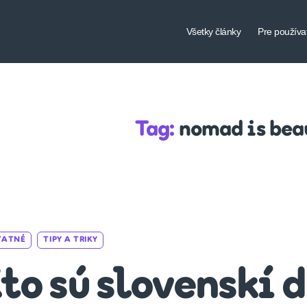
Všetky články
Pre používa
Tag:
nomad is bea
Categories
TATNÉ
TIPY A TRIKY
to sú slovenskí 