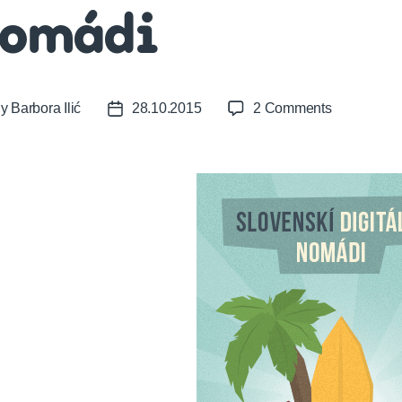
omádi
on
By
Barbora Ilić
28.10.2015
2 Comments
t
Post
Kto
or
date
sú
slovenskí
digitálni
nomádi