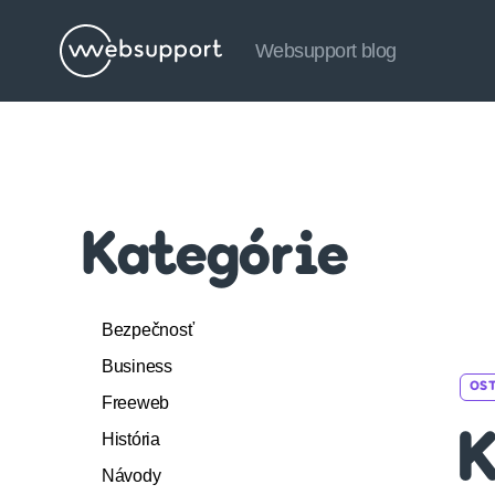
Websupport blog
Websupport
blog
Kategórie
Bezpečnosť
Business
OS
Freeweb
História
K
Návody