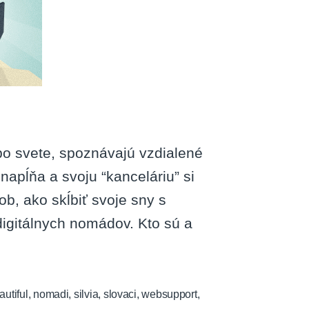
po svete, spoznávajú vzdialené
 napĺňa a svoju “kanceláriu” si
ob, ako skĺbiť svoje sny s
igitálnych nomádov. Kto sú a
utiful
,
nomadi
,
silvia
,
slovaci
,
websupport
,