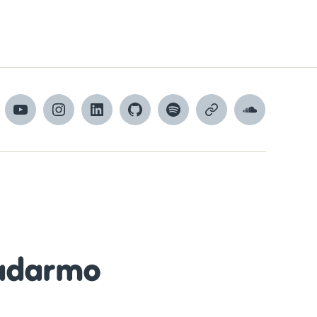
cebook
YouTube
Instagram
LinkedIn
GitHub
Spotify
Apple
SoundCloud
Podcasts
adarmo