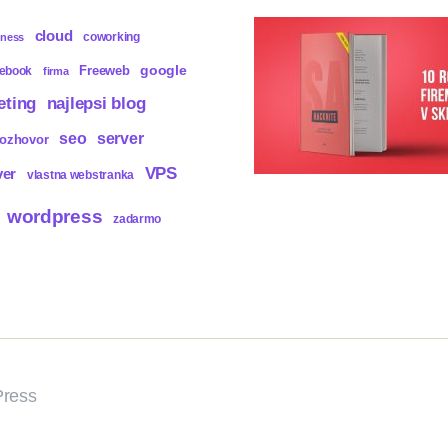
cloud
coworking
iness
Freeweb
google
cebook
firma
eting
najlepsi blog
seo
server
rozhovor
VPS
ver
vlastna webstranka
wordpress
zadarmo
ress