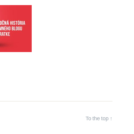
To the top
↑