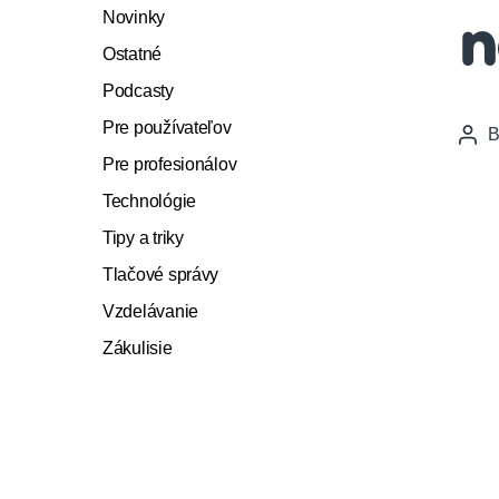
Novinky
n
Ostatné
Podcasty
Pre používateľov
Pos
auth
Pre profesionálov
Technológie
Tipy a triky
Tlačové správy
Vzdelávanie
Zákulisie