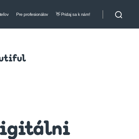
teľov
Pre profesionálov
👋 Pridaj sa k nám!
utiful
digitálni