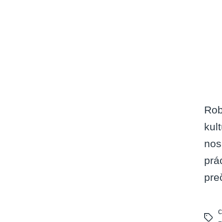
Rob
kul
nos
prá
pre
c
Tags