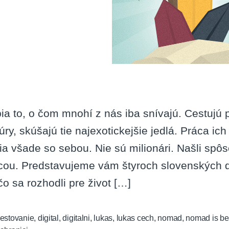
ia to, o čom mnohí z nás iba snívajú. Cestujú 
túry, skúšajú tie najexotickejšie jedlá. Práca ich
ia všade so sebou. Nie sú milionári. Našli spôs
cou. Predstavujeme vám štyroch slovenských d
čo sa rozhodli pre život […]
estovanie
,
digital
,
digitalni
,
lukas
,
lukas cech
,
nomad
,
nomad is bea