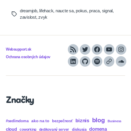
dreamjob
,
lifehack
,
naucte sa
,
pokus
,
praca
,
signal
,
Tags
zavislost
,
zvyk
Websupport.sk
RSS
Twitter
Facebook
YouTube
Inst
Ochrana osobných údajov
LinkedIn
GitHub
Spotify
Apple
Sou
Podcasts
Značky
blog
biznis
ako na to
#sedímdoma
bezpečnosť
Business
domena
cloud
diskusia
coworking
dedikovaný server