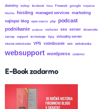
domény
eshop
Freeweb
google
facebook
firma
helpdesk
hosting
marketing
managed services
História
podcast
najlepsi blog
php
open source
podnikanie
seo
server
rozhovor
slovensko
podpora
virtualny server
tipy
support
startup
technologie
VPS
vzdelávanie
webstranka
vlastna webstranka
web
websupport
wordpress
zadarmo
E-Book zadarmo