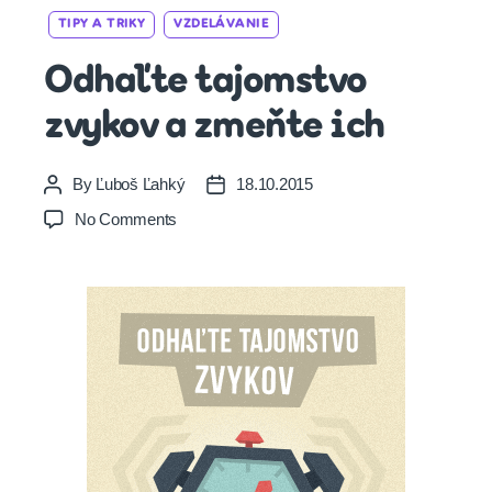
Categories
TIPY A TRIKY
VZDELÁVANIE
Odhaľte tajomstvo
zvykov a zmeňte ich
By
Ľuboš Ľahký
18.10.2015
Post
Post
author
date
on
No Comments
Odhaľte
tajomstvo
zvykov
a
zmeňte
ich