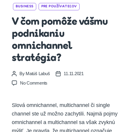
Categories
BUSINESS
PRE POUŽÍVATEĽOV
V čom pomôže vášmu
podnikaniu
omnichannel
stratégia?
By
Matúš Labuš
11.11.2021
Post
Post
author
date
on
No Comments
V
čom
pomôže
Slová omnichannel, multichannel či single
vášmu
channel ste už možno zachytili. Najmä pojmy
podnikaniu
omnichannel
omnichannel a multichannel sa však zvyknú
stratégia?
mýliť. Je pravda, že multichannel označuje