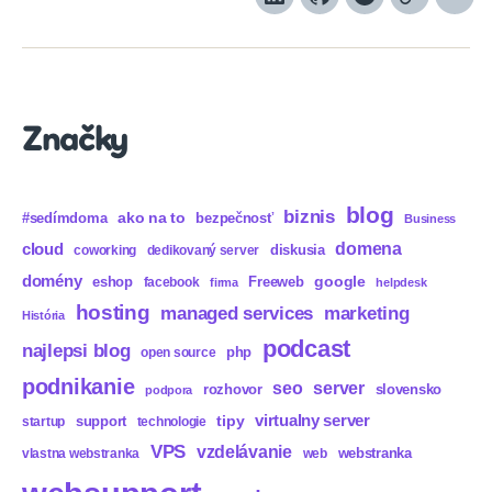
LinkedIn
GitHub
Spotify
Apple
Sou
Podcasts
Značky
blog
biznis
ako na to
#sedímdoma
bezpečnosť
Business
domena
cloud
diskusia
coworking
dedikovaný server
domény
eshop
Freeweb
google
facebook
firma
helpdesk
hosting
marketing
managed services
História
podcast
najlepsi blog
php
open source
podnikanie
seo
server
rozhovor
slovensko
podpora
virtualny server
tipy
support
startup
technologie
VPS
vzdelávanie
webstranka
vlastna webstranka
web