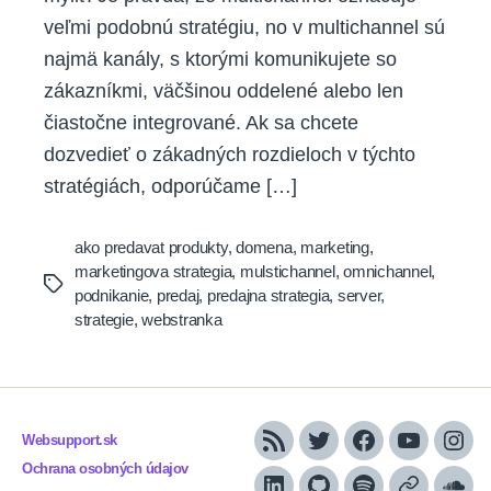
veľmi podobnú stratégiu, no v multichannel sú
najmä kanály, s ktorými komunikujete so
zákazníkmi, väčšinou oddelené alebo len
čiastočne integrované. Ak sa chcete
dozvedieť o zákadných rozdieloch v týchto
stratégiách, odporúčame […]
ako predavat produkty
,
domena
,
marketing
,
marketingova strategia
,
mulstichannel
,
omnichannel
,
Tags
podnikanie
,
predaj
,
predajna strategia
,
server
,
strategie
,
webstranka
Websupport.sk
RSS
Twitter
Facebook
YouTube
Inst
Ochrana osobných údajov