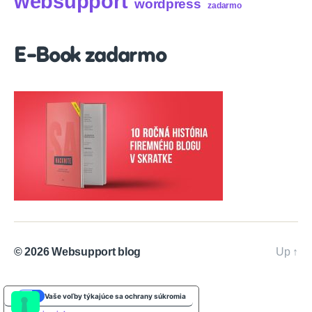
websupport
wordpress
zadarmo
E-Book zadarmo
© 2026
Websupport blog
Up
↑
Vaše voľby týkajúce sa ochrany súkromia