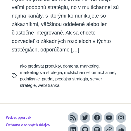
veľmi podobnú stratégiu, no v multichannel sú
najmä kanály, s ktorými komunikujete so
zákazníkmi, väčšinou oddelené alebo len
čiastočne integrované. Ak sa chcete
dozvedieť o zákadných rozdieloch v týchto
stratégiách, odporúčame […]
ako predavat produkty
,
domena
,
marketing
,
marketingova strategia
,
mulstichannel
,
omnichannel
,
Tags
podnikanie
,
predaj
,
predajna strategia
,
server
,
strategie
,
webstranka
Websupport.sk
RSS
Twitter
Facebook
YouTube
Inst
Ochrana osobných údajov