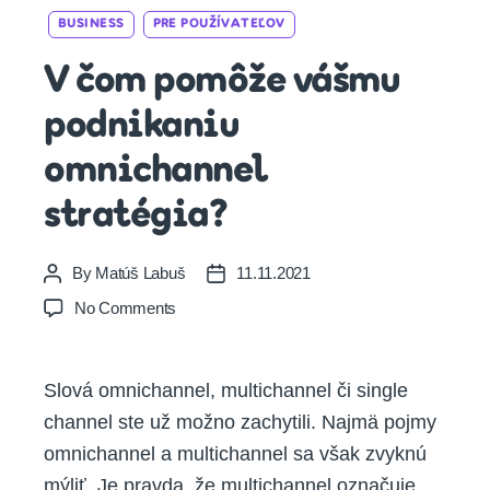
Categories
BUSINESS
PRE POUŽÍVATEĽOV
V čom pomôže vášmu
podnikaniu
omnichannel
stratégia?
By
Matúš Labuš
11.11.2021
Post
Post
author
date
on
No Comments
V
čom
pomôže
Slová omnichannel, multichannel či single
vášmu
channel ste už možno zachytili. Najmä pojmy
podnikaniu
omnichannel
omnichannel a multichannel sa však zvyknú
stratégia?
mýliť. Je pravda, že multichannel označuje