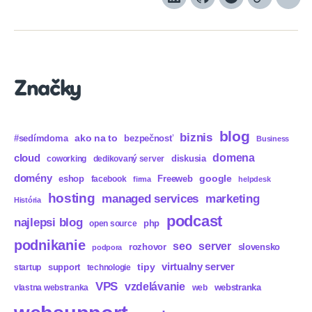
LinkedIn
GitHub
Spotify
Apple
Sou
Podcasts
Značky
blog
biznis
ako na to
#sedímdoma
bezpečnosť
Business
domena
cloud
diskusia
coworking
dedikovaný server
domény
eshop
Freeweb
google
facebook
firma
helpdesk
hosting
marketing
managed services
História
podcast
najlepsi blog
php
open source
podnikanie
seo
server
rozhovor
slovensko
podpora
virtualny server
tipy
support
startup
technologie
VPS
vzdelávanie
webstranka
vlastna webstranka
web