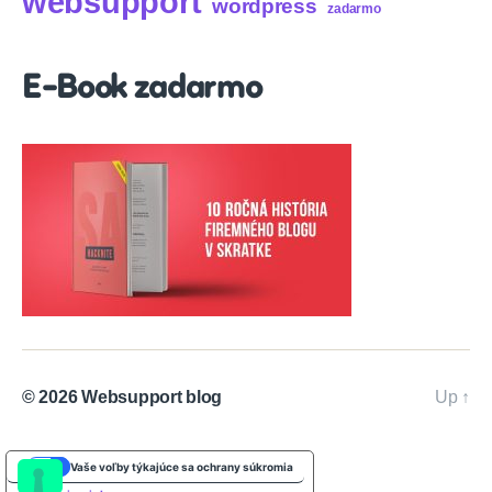
websupport
wordpress
zadarmo
E-Book zadarmo
© 2026
Websupport blog
Up
↑
Vaše voľby týkajúce sa ochrany súkromia