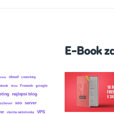
E-Book z
cloud
coworking
iness
Freeweb
google
cebook
firma
eting
najlepsi blog
seo
server
rozhovor
VPS
ver
vlastna webstranka