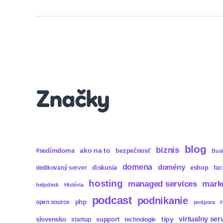
Značky
blog
biznis
ako na to
#sedímdoma
bezpečnosť
Bus
domena
domény
diskusia
eshop
dedikovaný server
fa
hosting
mark
managed services
helpdesk
História
podcast
podnikanie
php
open source
podpora
virtualny ser
tipy
slovensko
support
startup
technologie