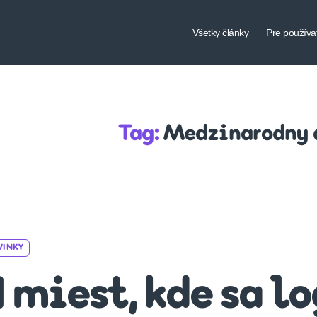
Všetky články
Pre používa
Tag:
Medzinarodny 
Categories
VINKY
1 miest, kde sa l