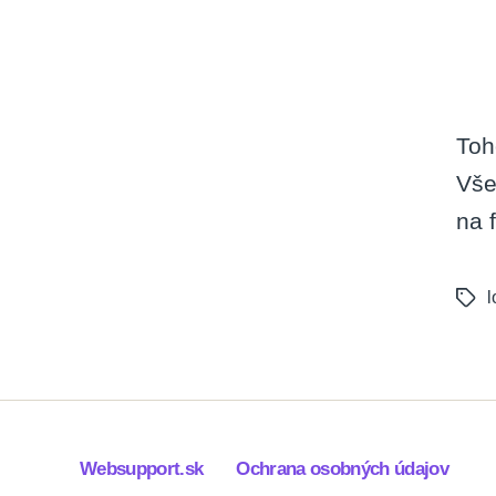
Toh
Vše
na f
l
Tags
Websupport.sk
Ochrana osobných údajov