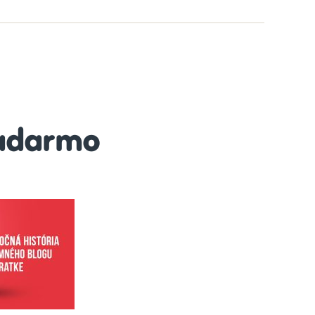
Podcasts
adarmo