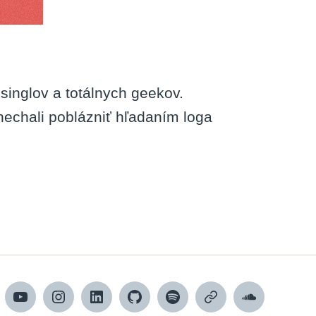
inglov a totálnych geekov.
nechali poblázniť hľadaním loga
cebook
YouTube
Instagram
LinkedIn
GitHub
Spotify
Apple
SoundCloud