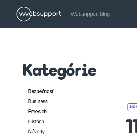
Websupport blog
Websupport
blog
Kategórie
Bezpečnosť
Business
NO
Freeweb
História
1
Návody