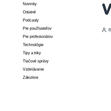
Novinky
W
Ostatné
Podcasty
Pre používateľov
Pos
auth
Pre profesionálov
Technológie
Tipy a triky
Tlačové správy
Vzdelávanie
Zákulisie