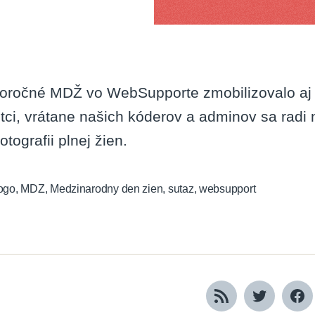
oročné MDŽ vo WebSupporte zmobilizovalo aj s
tci, vrátane našich kóderov a adminov sa radi 
otografii plnej žien.
ogo
,
MDZ
,
Medzinarodny den zien
,
sutaz
,
websupport
RSS
Twitter
Fa