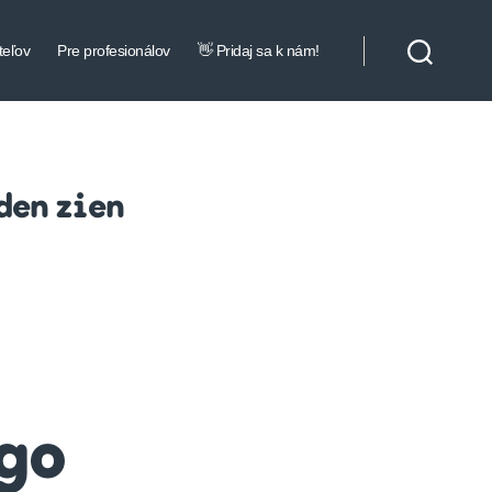
teľov
Pre profesionálov
👋 Pridaj sa k nám!
den zien
ogo