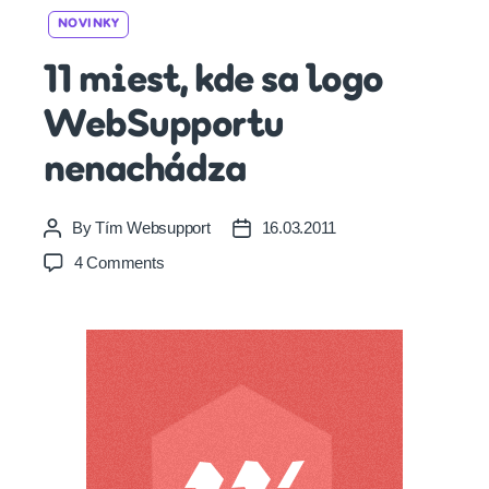
Categories
NOVINKY
11 miest, kde sa logo
WebSupportu
nenachádza
By
Tím Websupport
16.03.2011
Post
Post
author
date
on
4 Comments
11
miest,
kde
sa
logo
WebSupportu
nenachádza