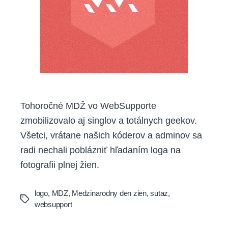
Tohoročné MDŽ vo WebSupporte
zmobilizovalo aj singlov a totálnych geekov.
Všetci, vrátane našich kóderov a adminov sa
radi nechali poblázniť hľadaním loga na
fotografii plnej žien.
logo
,
MDZ
,
Medzinarodny den zien
,
sutaz
,
Tags
websupport