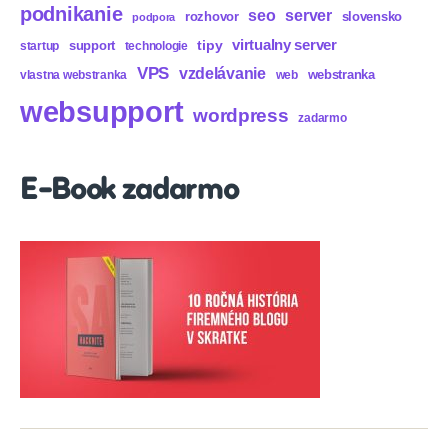
podnikanie
seo
server
rozhovor
slovensko
podpora
virtualny server
tipy
support
startup
technologie
VPS
vzdelávanie
webstranka
vlastna webstranka
web
websupport
wordpress
zadarmo
E-Book zadarmo