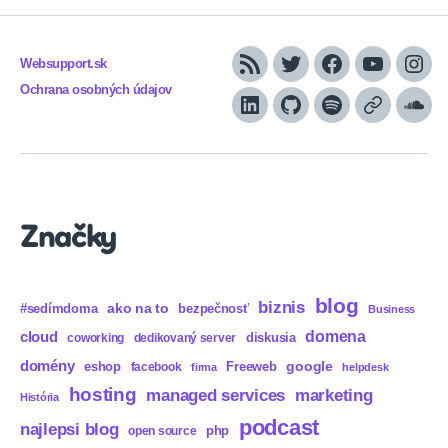
Websupport.sk
RSS
Twitter
Facebook
YouTube
Inst
Ochrana osobných údajov
LinkedIn
GitHub
Spotify
Apple
Sou
Podcasts
Značky
blog
biznis
ako na to
#sedímdoma
bezpečnosť
Business
domena
cloud
diskusia
coworking
dedikovaný server
domény
eshop
Freeweb
google
facebook
firma
helpdesk
hosting
marketing
managed services
História
podcast
najlepsi blog
php
open source