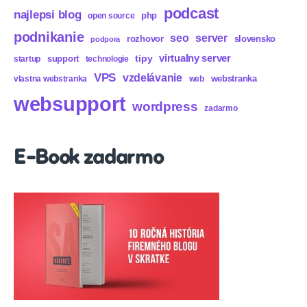
podcast
najlepsi blog
php
open source
podnikanie
seo
server
rozhovor
slovensko
podpora
virtualny server
tipy
support
startup
technologie
VPS
vzdelávanie
webstranka
vlastna webstranka
web
websupport
wordpress
zadarmo
E-Book zadarmo