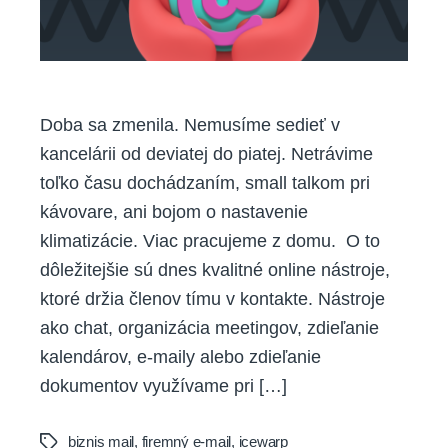
Doba sa zmenila. Nemusíme sedieť v
kancelárii od deviatej do piatej. Netrávime
toľko času dochádzaním, small talkom pri
kávovare, ani bojom o nastavenie
klimatizácie. Viac pracujeme z domu. O to
dôležitejšie sú dnes kvalitné online nástroje,
ktoré držia členov tímu v kontakte. Nástroje
ako chat, organizácia meetingov, zdieľanie
kalendárov, e-maily alebo zdieľanie
dokumentov využívame pri […]
biznis mail
,
firemný e-mail
,
icewarp
Tags