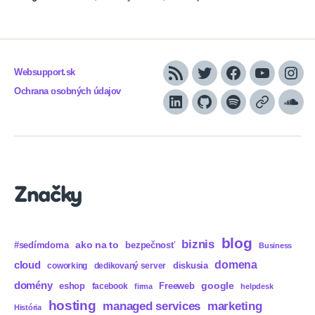
Websupport.sk
RSS
Twitter
Facebook
YouTube
Inst
Ochrana osobných údajov
LinkedIn
GitHub
Spotify
Apple
Sou
Podcasts
Značky
blog
biznis
ako na to
#sedímdoma
bezpečnosť
Business
domena
cloud
diskusia
coworking
dedikovaný server
domény
eshop
Freeweb
google
facebook
firma
helpdesk
hosting
marketing
managed services
História