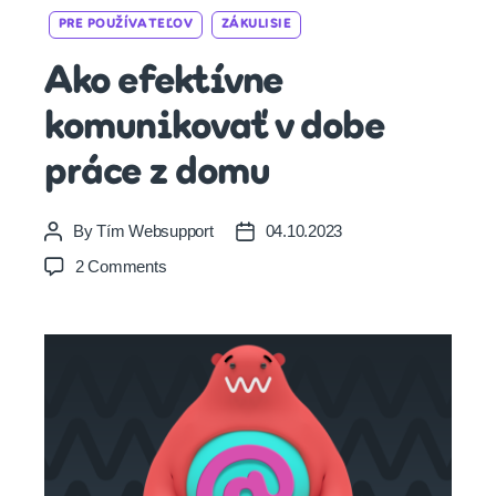
Categories
PRE POUŽÍVATEĽOV
ZÁKULISIE
Ako efektívne
komunikovať v dobe
práce z domu
By
Tím Websupport
04.10.2023
Post
Post
author
date
on
2 Comments
Ako
efektívne
komunikovať
v
dobe
práce
z
domu