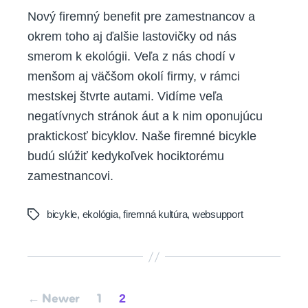
Nový firemný benefit pre zamestnancov a
okrem toho aj ďalšie lastovičky od nás
smerom k ekológii. Veľa z nás chodí v
menšom aj väčšom okolí firmy, v rámci
mestskej štvrte autami. Vidíme veľa
negatívnych stránok áut a k nim oponujúcu
praktickosť bicyklov. Naše firemné bicykle
budú slúžiť kedykoľvek hociktorému
zamestnancovi.
bicykle
,
ekológia
,
firemná kultúra
,
websupport
Tags
Posts
2
←
Newer
1