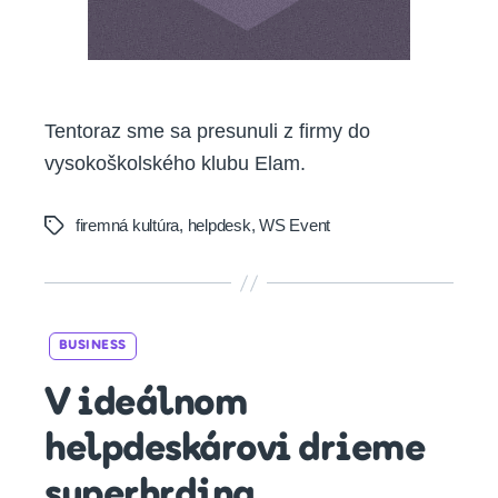
Tentoraz sme sa presunuli z firmy do
vysokoškolského klubu Elam.
firemná kultúra
,
helpdesk
,
WS Event
Tags
Categories
BUSINESS
V ideálnom
helpdeskárovi drieme
superhrdina