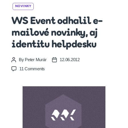
Categories
NOVINKY
WS Event odhalil e-
mailové novinky, aj
identitu helpdesku
By
Peter Murár
12.06.2012
Post
Post
author
date
on
11 Comments
WS
Event
odhalil
e-
mailové
novinky,
aj
identitu
helpdesku