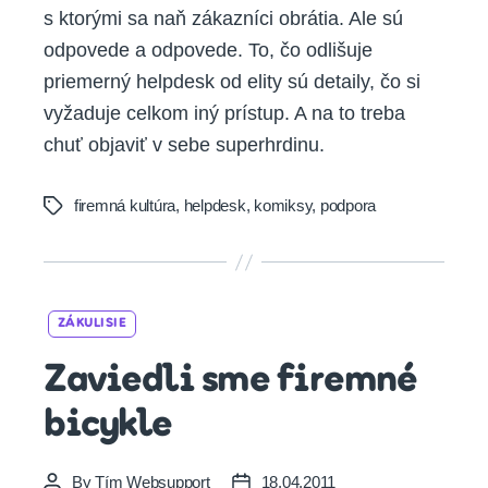
s ktorými sa naň zákazníci obrátia. Ale sú
odpovede a odpovede. To, čo odlišuje
priemerný helpdesk od elity sú detaily, čo si
vyžaduje celkom iný prístup. A na to treba
chuť objaviť v sebe superhrdinu.
firemná kultúra
,
helpdesk
,
komiksy
,
podpora
Tags
Categories
ZÁKULISIE
Zaviedli sme firemné
bicykle
By
Tím Websupport
18.04.2011
Post
Post