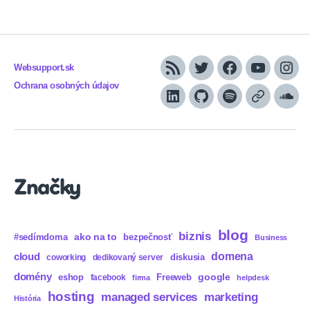
pagination
Websupport.sk
RSS
Twitter
Facebook
YouTube
Inst
Ochrana osobných údajov
LinkedIn
GitHub
Spotify
Apple
Sou
Podcasts
Značky
blog
biznis
ako na to
#sedímdoma
bezpečnosť
Business
domena
cloud
diskusia
coworking
dedikovaný server
domény
eshop
Freeweb
google
facebook
firma
helpdesk
hosting
marketing
managed services
História