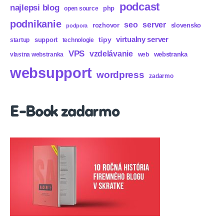
podcast
najlepsi blog
php
open source
podnikanie
seo
server
rozhovor
slovensko
podpora
virtualny server
tipy
support
startup
technologie
VPS
vzdelávanie
webstranka
vlastna webstranka
web
websupport
wordpress
zadarmo
E-Book zadarmo