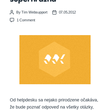
By
Tím Websupport
07.05.2012
Post
Post
author
date
on
1 Comment
V
ideálnom
helpdeskárovi
drieme
superhrdina
Od helpdesku sa nejako prirodzene očakáva,
že bude poznať odpoveď na všetky otázky,