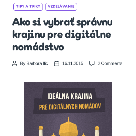
Categories
TIPY A TRIKY
VZDELÁVANIE
Ako si vybrať správnu
krajinu pre digitálne
nomádstvo
on
By
Barbora Ilić
16.11.2015
2 Comments
Post
Post
Ako
author
date
si
vybrať
správn
krajinu
pre
digitál
nomád