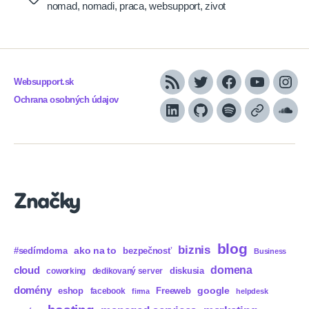
nomad
,
nomadi
,
praca
,
websupport
,
zivot
Websupport.sk
RSS
Twitter
Facebook
YouTube
Inst
Ochrana osobných údajov
LinkedIn
GitHub
Spotify
Apple
Sou
Podcasts
Značky
blog
biznis
ako na to
#sedímdoma
bezpečnosť
Business
domena
cloud
diskusia
coworking
dedikovaný server
domény
eshop
Freeweb
google
facebook
firma
helpdesk