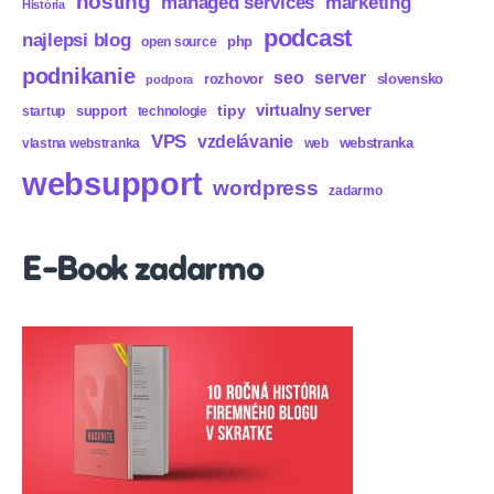
hosting
marketing
managed services
História
podcast
najlepsi blog
php
open source
podnikanie
seo
server
rozhovor
slovensko
podpora
virtualny server
tipy
support
startup
technologie
VPS
vzdelávanie
webstranka
vlastna webstranka
web
websupport
wordpress
zadarmo
E-Book zadarmo