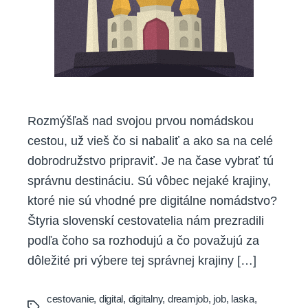
Rozmýšľaš nad svojou prvou nomádskou
cestou, už vieš čo si nabaliť a ako sa na celé
dobrodružstvo pripraviť. Je na čase vybrať tú
správnu destináciu. Sú vôbec nejaké krajiny,
ktoré nie sú vhodné pre digitálne nomádstvo?
Štyria slovenskí cestovatelia nám prezradili
podľa čoho sa rozhodujú a čo považujú za
dôležité pri výbere tej správnej krajiny […]
cestovanie
,
digital
,
digitalny
,
dreamjob
,
job
,
laska
,
Tags