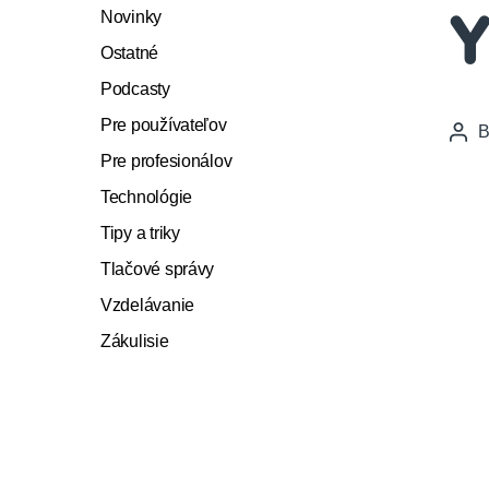
Novinky
Y
Ostatné
Podcasty
Pre používateľov
Pos
auth
Pre profesionálov
Technológie
Tipy a triky
Tlačové správy
Vzdelávanie
Zákulisie