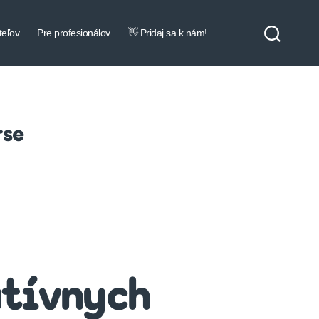
teľov
Pre profesionálov
👋 Pridaj sa k nám!
rse
atívnych