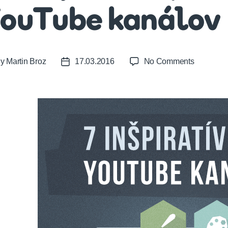
ouTube kanálov
on
By
Martin Broz
17.03.2016
No Comments
t
Post
Sledujte
or
date
7
inšpiratív
YouTube
kanálov