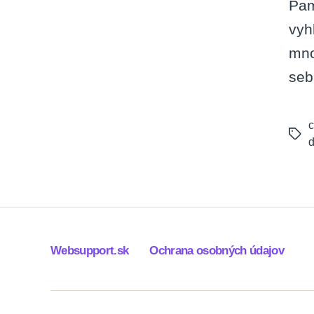
Pam
vyh
mno
seb
c
Tags
d
Websupport.sk
Ochrana osobných údajov