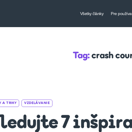
Všetky články
Pre používa
Tag:
crash cou
Categories
Y A TRIKY
VZDELÁVANIE
ledujte 7 inšpir