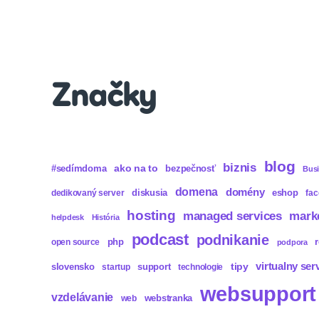
Značky
blog
biznis
ako na to
#sedímdoma
bezpečnosť
Bus
domena
domény
diskusia
eshop
dedikovaný server
fa
hosting
mark
managed services
helpdesk
História
podcast
podnikanie
php
open source
podpora
virtualny ser
tipy
slovensko
support
startup
technologie
websupport
vzdelávanie
webstranka
web