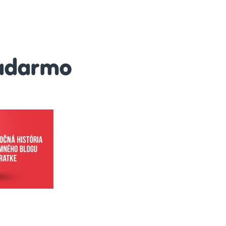
adarmo