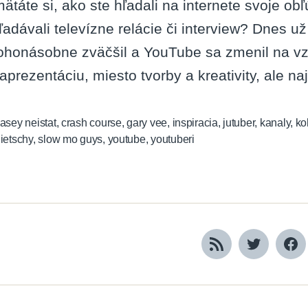
ätáte si, ako ste hľadali na internete svoje ob
ľadávali televízne relácie či interview? Dnes už
honásobne zväčšil a YouTube sa zmenil na vzd
aprezentáciu, miesto tvorby a kreativity, ale n
asey neistat
,
crash course
,
gary vee
,
inspiracia
,
jutuber
,
kanaly
,
ko
ietschy
,
slow mo guys
,
youtube
,
youtuberi
RSS
Twitter
Fa