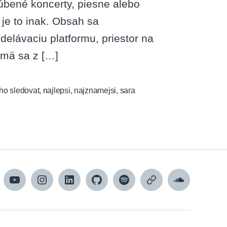
ľúbené koncerty, piesne alebo
 je to inak. Obsah sa
elávaciu platformu, priestor na
ajmä sa z […]
ho sledovat
,
najlepsi
,
najznamejsi
,
sara
cebook
YouTube
Instagram
LinkedIn
GitHub
Spotify
Apple
SoundCloud
Podcasts