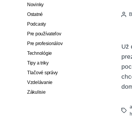
Novinky
Ostatné
Pos
auth
Podcasty
Pre používateľov
Pre profesionálov
Už 
Technológie
pre
Tipy a triky
poc
Tlačové správy
chc
Vzdelávanie
dom
Zákulisie
a
Tags
h