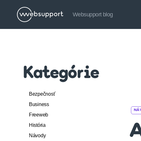
Websupport blog
Websupport
blog
Kategórie
Bezpečnosť
Business
NÁ
Freeweb
História
A
Návody