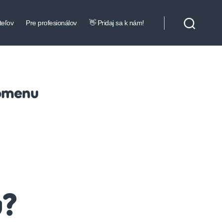
teľov
Pre profesionálov
👋 Pridaj sa k nám!
domenu
u?