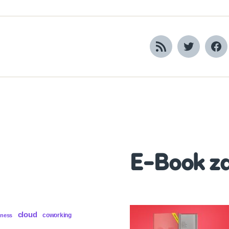
RSS
Twitter
Fa
E-Book z
cloud
coworking
iness