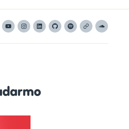
cebook
YouTube
Instagram
LinkedIn
GitHub
Spotify
Apple
SoundCloud
Podcasts
adarmo