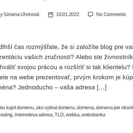
on
By
Simona Uhrinová
10.01.2022
No Comments
t
Post
Ak
or
date
kúp
do
dlhší čas rozmýšľate, že si založíte blog pre v
zentáciu vašich zručností? Alebo ste živnostník
hváliť svojou prácou a rozšíriť si tak klientelu
ete na webe prezentovať, prvým krokom je kúp
éna? Jednoducho – vaša adresa […]
ko kupit domenu
,
ako vybrat domenu
,
domena
,
domena pre stran
osting
,
internetova adresa
,
TLD
,
webka
,
webstranka