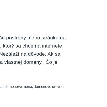
o
iť
ménu?
aše postrehy alebo stránku na
, ktorý sa chce na internete
? Nezáleží na dôvode. Ak sa
a vlastnej domény. Čo je
ku
,
domenove meno
,
domenove urovne
,