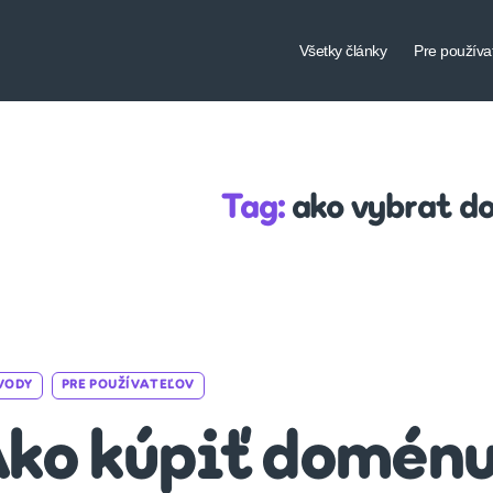
Všetky články
Pre používa
Tag:
ako vybrat 
Categories
VODY
PRE POUŽÍVATEĽOV
ko kúpiť domén