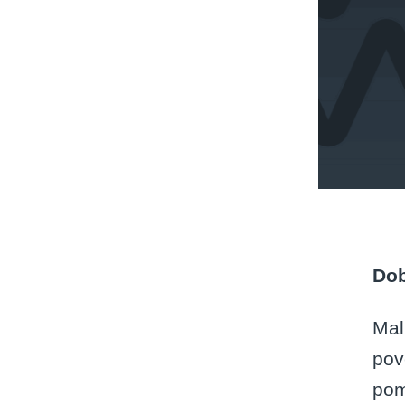
Dob
Mal
pov
pom