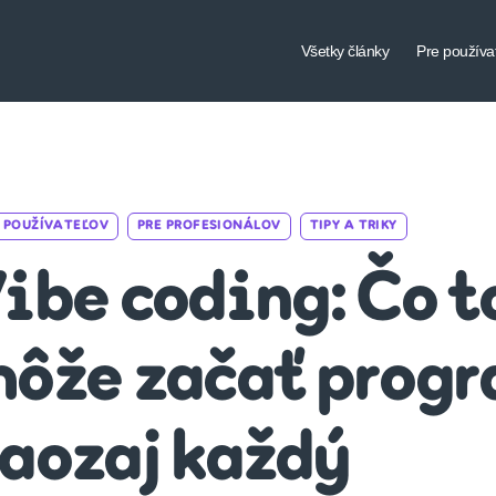
Všetky články
Pre používa
Categories
 POUŽÍVATEĽOV
PRE PROFESIONÁLOV
TIPY A TRIKY
ibe coding: Čo to
ôže začať progr
aozaj každý