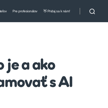
teľov
Pre profesionálov
👋 Pridaj sa k nám!
 je a ako
amovať s AI