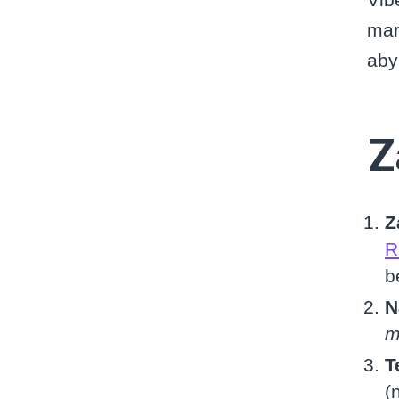
mar
aby
Z
Z
R
b
N
m
T
(