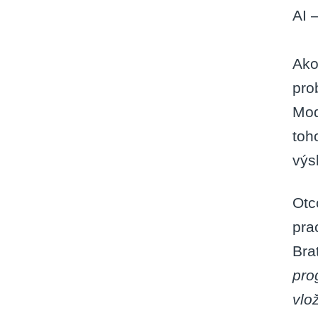
AI 
Ako
pro
Mod
toh
výs
Otc
pra
Bra
pro
vlo