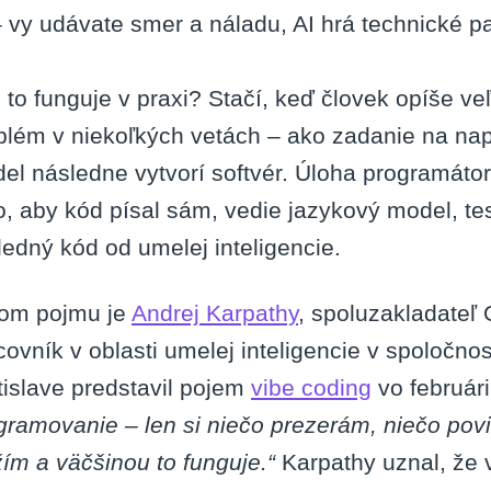
– vy udávate smer a náladu, AI hrá technické pa
 to funguje v praxi? Stačí, keď človek opíše
blém v niekoľkých vetách – ako zadanie na na
el následne vytvorí softvér. Úloha programáto
o, aby kód písal sám, vedie jazykový model, te
ledný kód od umelej inteligencie.
om pojmu je
Andrej Karpathy
, spoluzakladateľ
covník v oblasti umelej inteligencie v spoločno
tislave predstavil pojem
vibe coding
vo február
gramovanie – len si niečo prezerám, niečo pov
žím a väčšinou to funguje.“
Karpathy uznal, že 