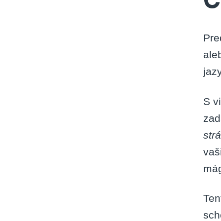
Pre
ale
jaz
S v
zad
str
vaš
mág
Ten
sch