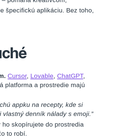
 špecifickú aplikáciu. Bez toho,
uché
m.
Cursor
,
Lovable
,
ChatGPT
,
á platforma a prostredie majú
hú appku na recepty, kde si
i vlastný denník nálady s emoji.”
ho skopírujete do prostredia
o to robí.