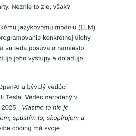
rty. Neznie to zle, však?
 veľkému jazykovému modelu (LLM)
programovanie konkrétnej úlohy.
ra sa teda posúva a namiesto
stuje jeho výstupy a dolaďuje
 OpenAI a bývalý vedúci
sti Tesla. Vedec narodený v
i 2025.
„Vlastne to nie je
iem, spustím to, skopírujem a
vibe coding má svoje