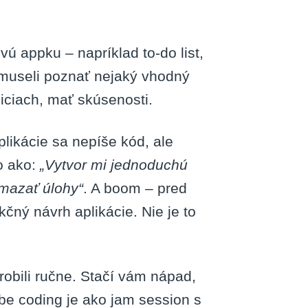
 appku – napríklad to-do list,
 museli poznať nejaký vhodný
žniciach, mať skúsenosti.
plikácie sa nepíše kód, ale
o ako:
„Vytvor mi jednoduchú
mazať úlohy“
. A boom – pred
kčný návrh aplikácie. Nie je to
robili ručne. Stačí vám nápad,
ibe coding je ako jam session s