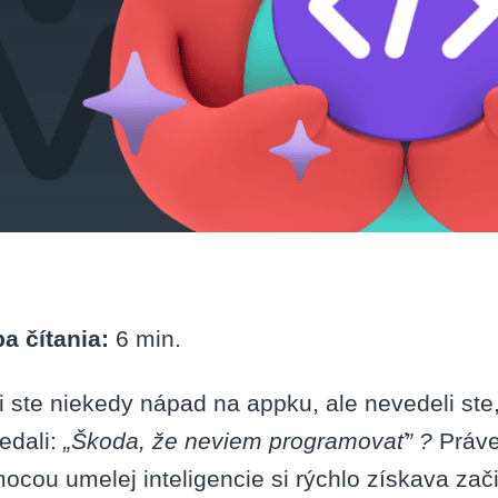
a čítania:
6
min.
i ste niekedy nápad na appku, ale nevedeli ste,
edali:
„Škoda, že neviem programovať” ?
Práve
ocou umelej inteligencie si rýchlo získava zači