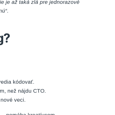
ie je až taká zlá pre jednorazové
nú“
.
g?
vedia kódovať.
tým, než nájdu CTO.
 nové veci.
ií – pomáha kreatívcom,