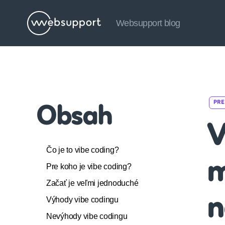
Websupport blog
Websupport
blog
PRE
Obsah
V
Čo je to vibe coding?
m
Pre koho je vibe coding?
Začať je veľmi jednoduché
n
Výhody vibe codingu
Nevýhody vibe codingu