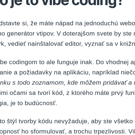
dstavte si, že máte nápad na jednoduchú webovú
bo generátor vtipov. V doterajšom svete by ste
yk, vedieť nainštalovať editor, vyznať sa v kni
ibe codingom to ale funguje inak. Do vhodnej a
anie a požiadavky na aplikáciu, napríklad nieč
ánku s todo zoznamom, kde môžem pridávať a 
imi očami sa tvorí kód, z ktorého máte prvý fun
ia, je to budúcnosť.
to štýl tvorby kódu nevyžaduje, aby ste všetko 
opnosť ho sformulovať, a trochu trpezlivosti. V