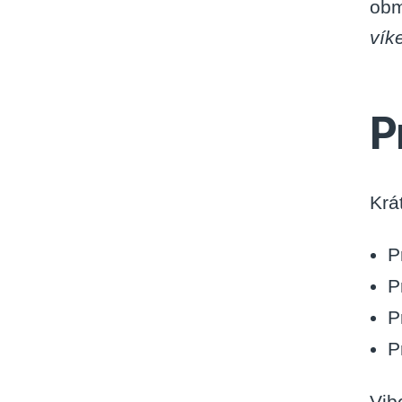
obm
vík
P
Krá
P
P
P
P
Vib