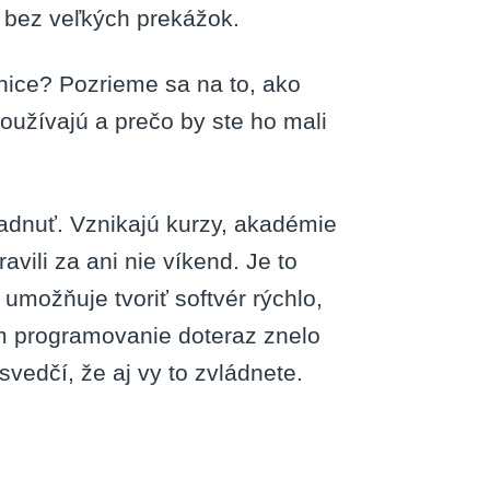
 a bez veľkých prekážok.
nice? Pozrieme sa na to, ako
používajú a prečo by ste ho mali
iadnuť. Vznikajú kurzy, akadémie
avili za ani nie víkend. Je to
 umožňuje tvoriť softvér rýchlo,
ám programovanie doteraz znelo
svedčí, že aj vy to zvládnete.