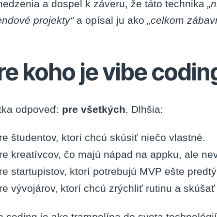
edzenia a dospel k záveru, že táto technika
„n
endové projekty“
a opísal ju ako
„celkom zábav
re koho je vibe codin
tka odpoveď:
pre všetkých
. Dlhšia:
re študentov, ktorí chcú skúsiť niečo vlastné.
re kreatívcov, čo majú nápad na appku, ale ne
re startupistov, ktorí potrebujú MVP ešte pred
re vývojárov, ktorí chcú zrýchliť rutinu a skúšať
e coding je ako trampolína do sveta technológ