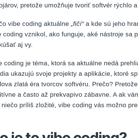
ojárov, pretože umožňuje tvoriť softvér rýchlo
čo vibe coding aktuálne
„fičí“
a kde sú jeho hra
e coding vznikol, ako funguje, aké nástroje sa 
kúšať aj vy.
e coding je téma, ktorá sa aktuálne nedá prehl
udia ukazujú svoje projekty a aplikácie, ktoré spr
lova zlatá éra tvorcov softvéru. Prečo? Pretože
uitívne a často až prekvapivo zábavne. A ak v
 niečo príliš zložité, vibe coding vás možno pre
o je to vibe coding?