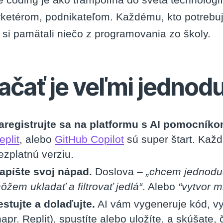
ketérom, podnikateľom. Každému, kto potrebuje
 si pamätali niečo z programovania zo školy.
ačať je veľmi jednod
aregistrujte sa na platformu s AI pomocníko
eplit
, alebo
GitHub Copilot
sú super štart. Každ
ezplatnú verziu.
apíšte svoj nápad.
Doslova –
„chcem jednoduc
ôžem ukladať a filtrovať jedlá“
. Alebo
“vytvor m
estujte a dolaďujte.
AI vám vygeneruje kód, vy 
napr. Replit), spustíte alebo uložíte, a skúšate, č