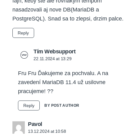
fajn, keby ste ale rovnakym tempom
nasadzovali aj nove DB(MariaDB a
PostgreSQL). Snad sa to zlepsi, drzim palce.
Reply
says:
Tím Websupport
22.11.2024 at 13:29
Fru Fru Ďakujeme za pochvalu. A na
zavedení MariaDB 11.4 už usilovne
pracujeme! ??
Reply
BY POST AUTHOR
says:
Pavol
13.12.2024 at 10:58