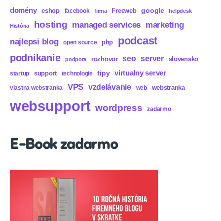
domény
eshop
Freeweb
google
facebook
firma
helpdesk
hosting
marketing
managed services
História
podcast
najlepsi blog
php
open source
podnikanie
seo
server
rozhovor
slovensko
podpora
virtualny server
tipy
support
startup
technologie
VPS
vzdelávanie
webstranka
vlastna webstranka
web
websupport
wordpress
zadarmo
E-Book zadarmo