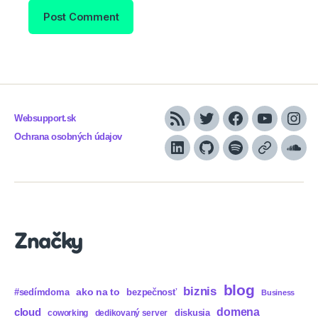
Websupport.sk
RSS
Twitter
Facebook
YouTube
Inst
Ochrana osobných údajov
LinkedIn
GitHub
Spotify
Apple
Sou
Podcasts
Značky
blog
biznis
ako na to
#sedímdoma
bezpečnosť
Business
domena
cloud
diskusia
coworking
dedikovaný server