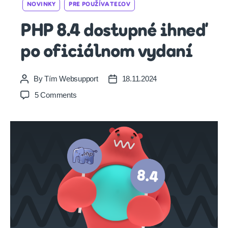
Categories
NOVINKY
PRE POUŽÍVATEĽOV
PHP 8.4 dostupné ihneď
po oficiálnom vydaní
By
Tím Websupport
18.11.2024
Post
Post
author
date
on
5 Comments
PHP
8.4
dostupné
ihneď
po
oficiálnom
vydaní