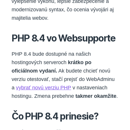
vylepšenie výkonu, lepšie zabezpečenie a
modernizovanú syntax, čo ocenia vývojári aj
majitelia webov.
PHP 8.4 vo Websupporte
PHP 8.4 bude dostupné na našich
hostingových serveroch
krátko po
oficiálnom vydaní.
Ak budete chcieť novú
verziu otestovať, stačí prejsť do WebAdminu
a
vybrať novú verziu PHP
v nastaveniach
hostingu. Zmena prebehne
takmer okamžite
.
Čo PHP 8.4 prinesie?