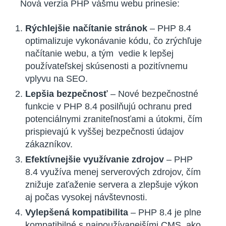
Nová verzia PHP vášmu webu prinesie:
Rýchlejšie načítanie stránok
– PHP 8.4
optimalizuje vykonávanie kódu, čo zrýchľuje
načítanie webu, a tým vedie k lepšej
používateľskej skúsenosti a pozitívnemu
vplyvu na SEO.
Lepšia bezpečnosť
– Nové bezpečnostné
funkcie v PHP 8.4 posilňujú ochranu pred
potenciálnymi zraniteľnosťami a útokmi, čím
prispievajú k vyššej bezpečnosti údajov
zákazníkov.
Efektívnejšie využívanie zdrojov
– PHP
8.4 využíva menej serverových zdrojov, čím
znižuje zaťaženie servera a zlepšuje výkon
aj počas vysokej návštevnosti.
Vylepšená kompatibilita
– PHP 8.4 je plne
kompatibilné s najpoužívanejšími CMS, ako