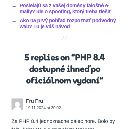
←
Posielajú sa z vašej domény falošné e-
maily? Ide o spoofing, ktorý treba riešiť
→
Ako na prvý pohľad rozpoznať podvodný
web? Tu je váš návod
5 replies on “PHP 8.4
dostupné ihneď po
oficiálnom vydaní”
says:
Fru Fru
19.11.2024 at 20:02
Za PHP 8.4 jednoznacne palec hore. Bolo by