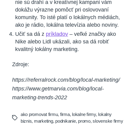
nie sú drahí a v kreatívnej kampani vám
dokážu výrazne pomôcť pri oslovovaní
komunity. To isté platí o lokálnych médiách,
ako je rádio, lokálna televízia alebo noviny.
Učiť sa dá z
príkladov
– veľké značky ako
Nike alebo Lidl ukázali, ako sa dá robiť
kvalitný lokálny marketing.
Zdroje:
https://referralrock.com/blog/local-marketing/
https://www.getmarvia.com/blog/local-
marketing-trends-2022
ako promovat firmu
,
firma
,
lokalne firmy
,
lokalny
Tags
biznis
,
marketing
,
podnikanie
,
promo
,
slovenske firmy