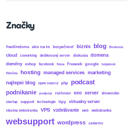
Značky
blog
biznis
ako na to
#sedímdoma
bezpečnosť
Business
domena
cloud
diskusia
coworking
dedikovaný server
domény
eshop
Freeweb
google
facebook
firma
helpdesk
hosting
marketing
managed services
História
podcast
najlepsi blog
php
open source
podnikanie
seo
server
rozhovor
slovensko
podpora
virtualny server
tipy
support
startup
technologie
VPS
vzdelávanie
webstranka
vlastna webstranka
web
websupport
wordpress
zadarmo