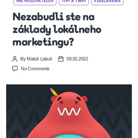
PRE POUŽÍVATEĽOV
TIPY A TRIKY
VZDELÁVANIE
Nezabudli ste na
základy lokálneho
marketingu?
By
Matúš Labuš
09.02.2022
Post
Post
author
date
on
No Comments
Nezabudli
ste
na
základy
lokálneho
marketingu?