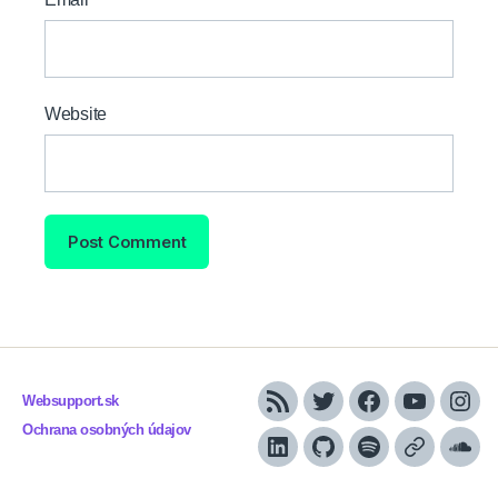
Website
Websupport.sk
RSS
Twitter
Facebook
YouTube
Inst
Ochrana osobných údajov
LinkedIn
GitHub
Spotify
Apple
Sou
Podcasts