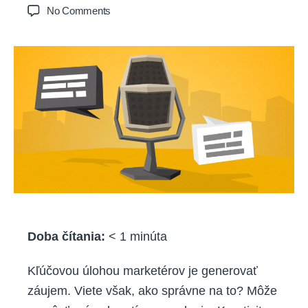
author
date
on
No Comments
PODCAST:
Prečo
obsahový
marketing
potrebuje
kreatívu?
Doba čítania:
< 1
minúta
Kľúčovou úlohou marketérov je generovať
záujem. Viete však, ako správne na to? Môže