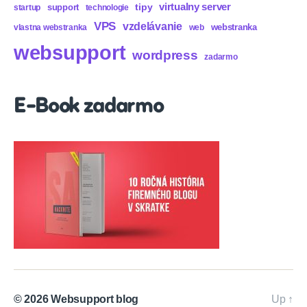
virtualny server
tipy
support
startup
technologie
VPS
vzdelávanie
webstranka
vlastna webstranka
web
websupport
wordpress
zadarmo
E-Book zadarmo
© 2026
Websupport blog
Up
↑