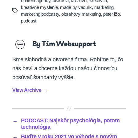
content agency
,
diskusia
,
kreativci
,
kreativita
,
kreatívne myslenie
,
made by vaculik
,
marketing
,
Tags
marketing podcasty
,
obsahovy marketing
,
peter ižo
,
podcast
By Tím Websupport
Sme slobodná a otvorená firma. Robíme to, čo
nás baví a chceme každou našou činnosťou
posúvať štandardy vyššie.
View Archive
→
←
PODCAST: Najskôr psychológia, potom
technológia
→
Buďte v roku 2021 vo výhode s novým