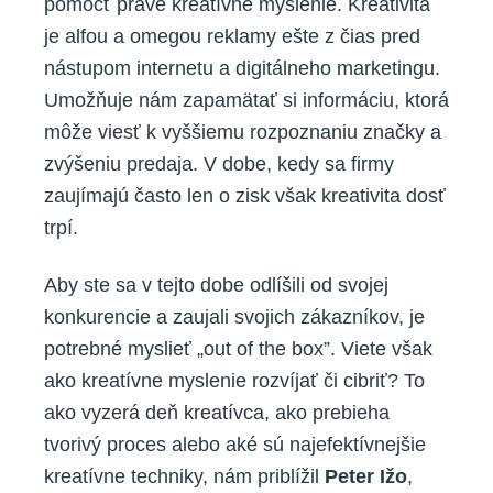
pomôcť práve kreatívne myslenie. Kreativita
je alfou a omegou reklamy ešte z čias pred
nástupom internetu a digitálneho marketingu.
Umožňuje nám zapamätať si informáciu, ktorá
môže viesť k vyššiemu rozpoznaniu značky a
zvýšeniu predaja. V dobe, kedy sa firmy
zaujímajú často len o zisk však kreativita dosť
trpí.
Aby ste sa v tejto dobe odlíšili od svojej
konkurencie a zaujali svojich zákazníkov, je
potrebné myslieť „out of the box”. Viete však
ako kreatívne myslenie rozvíjať či cibriť? To
ako vyzerá deň kreatívca, ako prebieha
tvorivý proces alebo aké sú najefektívnejšie
kreatívne techniky, nám priblížil
Peter Ižo
,