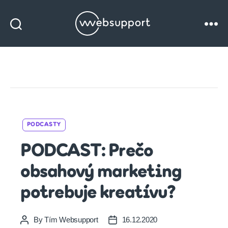
Websupport
blog
Categories
PODCASTY
PODCAST: Prečo
obsahový marketing
potrebuje kreatívu?
By
Tím Websupport
16.12.2020
Post
Post