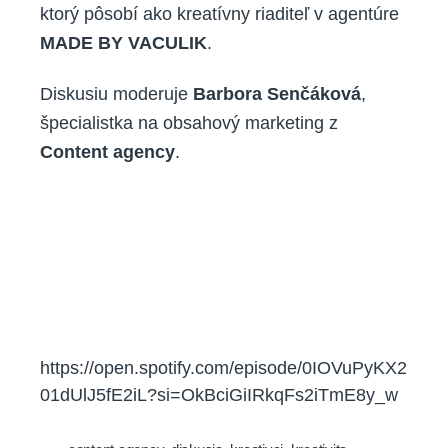
ktorý pôsobí ako kreatívny riaditeľ v agentúre
MADE BY VACULIK
.
Diskusiu moderuje
Barbora Senčáková
,
špecialistka na obsahový marketing z
Content agency
.
https://open.spotify.com/episode/0IOVuPyKX2
01dUlJ5fE2iL?si=OkBciGiIRkqFs2iTmE8y_w