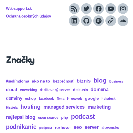
Websupport.sk
RSS
Twitter
Facebook
YouTube
Inst
Ochrana osobných údajov
LinkedIn
GitHub
Spotify
Apple
Sou
Podcasts
Značky
blog
biznis
ako na to
#sedímdoma
bezpečnosť
Business
domena
cloud
diskusia
coworking
dedikovaný server
domény
eshop
Freeweb
google
facebook
firma
helpdesk
hosting
marketing
managed services
História
podcast
najlepsi blog
php
open source
podnikanie
seo
server
rozhovor
slovensko
podpora