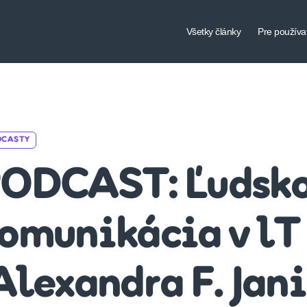
Všetky články
Pre používa
Categories
DCASTY
ODCAST: Ľudsko
omunikácia v lT
Alexandra F. Jani