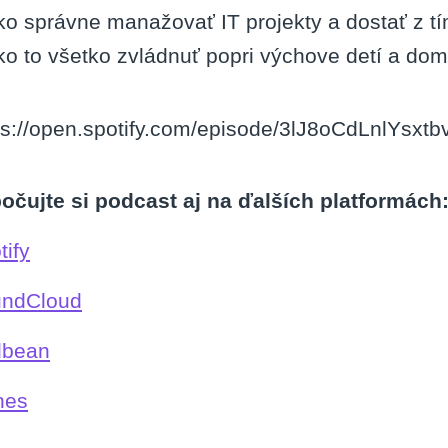
ko správne manažovať IT projekty a dostať z tí
ko to všetko zvládnuť popri výchove detí a dom
ps://open.spotify.com/episode/3lJ8oCdLnlYsx
očujte si podcast aj na ďalších platformách
tify
ndCloud
dbean
nes