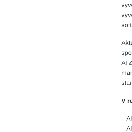
výv
výv
sof
Akt
spo
AT&
man
sta
V r
– A
– A