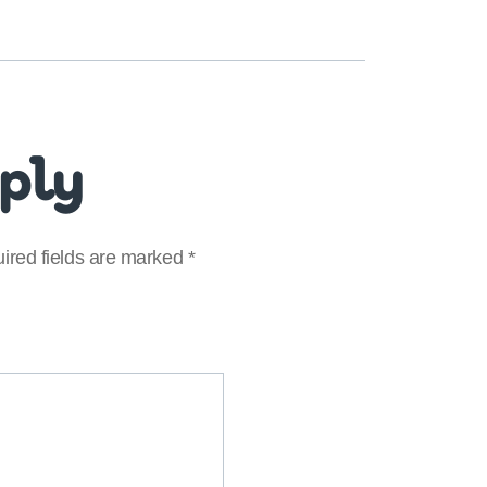
eply
ired fields are marked
*