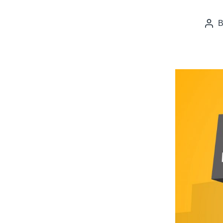
Pos
auth