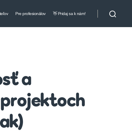
teľov
Pre profesionálov
👋 Pridaj sa k nám!
sť a
 projektoch
ak)