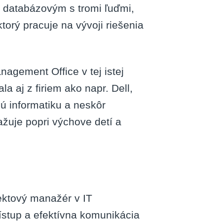
 databázovým s tromi ľuďmi,
orý pracuje na vývoji riešenia
agement Office v tej istej
a aj z firiem ako napr. Dell,
ú informatiku a neskôr
žuje popri výchove detí a
ektový manažér v IT
rístup a efektívna komunikácia