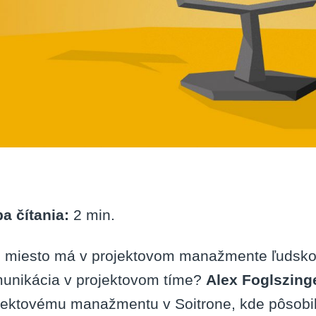
a čítania:
2
min.
 miesto má v projektovom manažmente ľudskos
unikácia v projektovom tíme?
Alex Foglszing
jektovému manažmentu v Soitrone, kde pôsobil