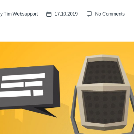
on
By
Tím Websupport
17.10.2019
No Comments
t
Post
POD
or
date
Ľuds
a
komu
v
lT
proj
(Ale
F.
Jani