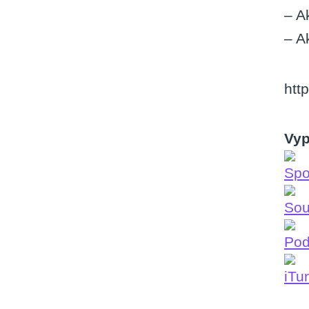
– A
– A
htt
Vyp
Spo
Sou
Po
iTu