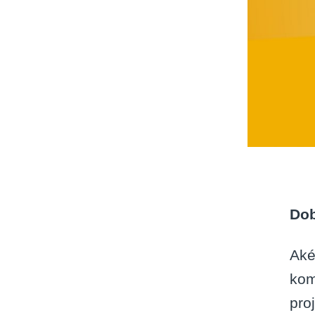
Dob
Aké
kom
pro