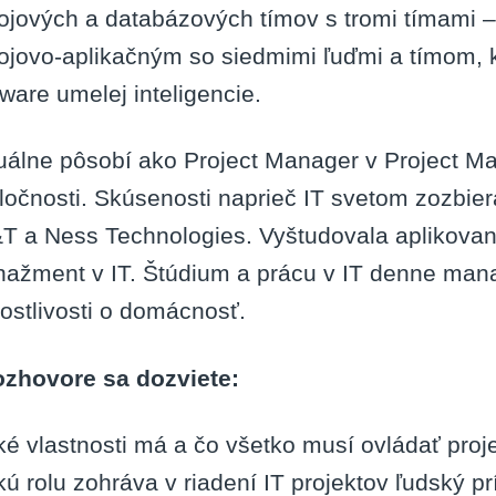
ojových a databázových tímov s tromi tímami –
ojovo-aplikačným so siedmimi ľuďmi a tímom, kt
tware umelej inteligencie.
uálne pôsobí ako Project Manager v Project Man
ločnosti. Skúsenosti naprieč IT svetom zozbieral
T a Ness Technologies. Vyštudovala aplikovan
ažment v IT. Štúdium a prácu v IT denne mana
rostlivosti o domácnosť.
ozhovore sa dozviete:
ké vlastnosti má a čo všetko musí ovládať proj
kú rolu zohráva v riadení IT projektov ľudský p