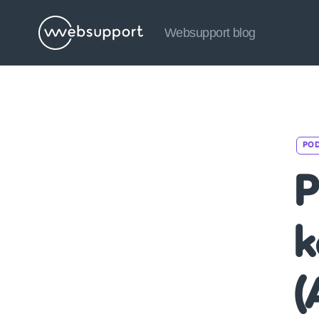
Websupport blog
Websupport
blog
PO
P
k
(