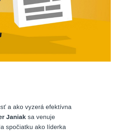
ť a ako vyzerá efektívna
er Janiak
sa venuje
a spočiatku ako líderka