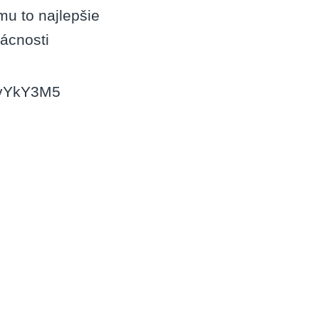
mu to najlepšie
ácnosti
tbvYkY3M5
: