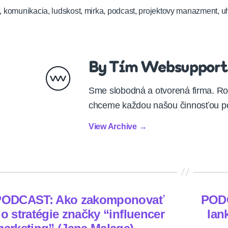
,
komunikacia
,
ludskost
,
mirka
,
podcast
,
projektovy manazment
,
u
By Tím Websupport
Sme slobodná a otvorená firma. Ro
chceme každou našou činnosťou po
View Archive
→
PODCAST: Ako zakomponovať
PODC
o stratégie značky “influencer
lan