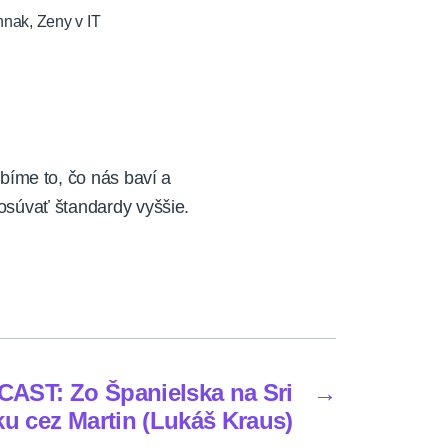
hnak
,
Zeny v IT
bíme to, čo nás baví a
súvať štandardy vyššie.
AST: Zo Španielska na Sri
→
ku cez Martin (Lukáš Kraus)