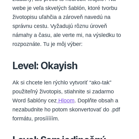
webe je veľa skvelých šablón, ktoré tvorbu
životopisu uľahčia a zároveň navedú na
správnu cestu. Vyžadujú rôznu úroveň
námahy a času, ale verte mi, na výsledku to
rozpoznáte. Tu je môj výber:
Level: Okayish
Ak si chcete len rýchlo vytvoriť “ako-tak”
použiteľný životopis, stiahnite si zadarmo
Word šablóny cez
Hloom
. Doplňte obsah a
nezabudnite ho potom skonvertovať do .pdf
formátu, prosííííím.