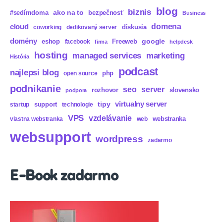
blog
biznis
ako na to
#sedímdoma
bezpečnosť
Business
domena
cloud
diskusia
coworking
dedikovaný server
domény
eshop
Freeweb
google
facebook
firma
helpdesk
hosting
marketing
managed services
História
podcast
najlepsi blog
php
open source
podnikanie
seo
server
rozhovor
slovensko
podpora
virtualny server
tipy
support
startup
technologie
VPS
vzdelávanie
webstranka
vlastna webstranka
web
websupport
wordpress
zadarmo
E-Book zadarmo