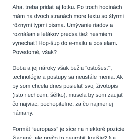
Aha, treba pridať aj fotku. Po troch hodinách
mám na dvoch stranách more textu so štyrmi
rôznymi typmi písma. Umývanie riadov a
roznášanie letákov predsa tiež nesmiem
vynechať! Hop-šup do e-mailu a posielam.
Povedomé, však?
Doba a jej nároky však bežia “ostošesť”,
technológie a postupy sa neustále menia. Ak
by som chcela dnes posielať svoj životopis
(isto nechcem, šéfko), musela by som zaujať
čo najviac, pochopiteľne, za čo najmenej
námahy.
Formát “europass” je síce na niektoré pozície
žiadaný, ale prečo to neurobiť krajšie? Na