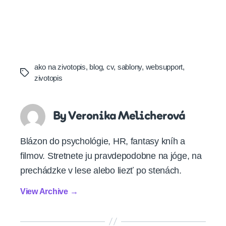
ako na zivotopis
,
blog
,
cv
,
sablony
,
websupport
,
Tags
zivotopis
By Veronika Melicherová
Blázon do psychológie, HR, fantasy kníh a
filmov. Stretnete ju pravdepodobne na jóge, na
prechádzke v lese alebo liezť po stenách.
View Archive
→