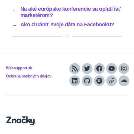
←
Na aké európske konferencie sa oplatí ísť
marketérom?
→
Ako chrániť svoje dáta na Facebooku?
Websupport.sk
RSS
Twitter
Facebook
YouTube
Inst
Ochrana osobných údajov
LinkedIn
GitHub
Spotify
Apple
Sou
Podcasts
Značky