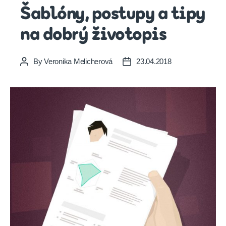
Šablóny, postupy a tipy
na dobrý životopis
By
Veronika Melicherová
23.04.2018
Post
Post
author
date