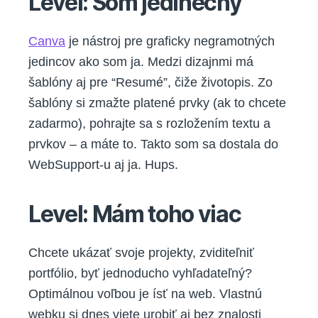
Level: Som jedinečný
Canva
je nástroj pre graficky negramotných
jedincov ako som ja. Medzi dizajnmi má
šablóny aj pre “Resumé”, čiže životopis. Zo
šablóny si zmažte platené prvky (ak to chcete
zadarmo), pohrajte sa s rozložením textu a
prvkov – a máte to. Takto som sa dostala do
WebSupport-u aj ja. Hups.
Level: Mám toho viac
Chcete ukázať svoje projekty, zviditeľniť
portfólio, byť jednoducho vyhľadateľný?
Optimálnou voľbou je ísť na web. Vlastnú
webku si dnes viete urobiť aj bez znalosti