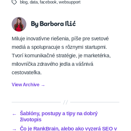
blog
,
data
,
facebook
,
websupport
Tags
By Barbora Ilić
Miluje inovatívne riešenia, píše pre svetové
mediá a spolupracuje s rôznymi startupmi.
Tvorí komunikačné stratégie, je marketérka,
milovníčka zdravého jedla a vášnivá
cestovateľka.
View Archive
→
←
Šablóny, postupy a tipy na dobrý
životopis
→
Čo je RankBrain, alebo ako vyzerá SEO v