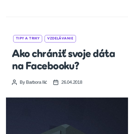
Categories
TIPY A TRIKY
VZDELÁVANIE
Ako chrániť svoje dáta
na Facebooku?
By
Barbora Ilić
26.04.2018
Post
Post
author
date