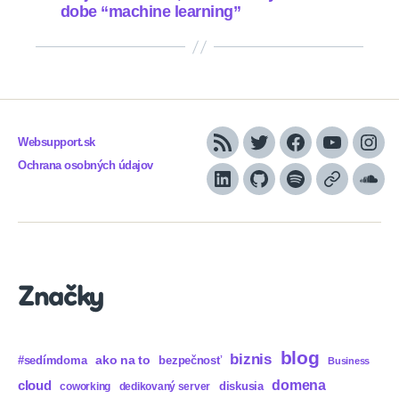
dobe “machine learning”
Websupport.sk
RSS
Twitter
Facebook
YouTube
Inst
Ochrana osobných údajov
LinkedIn
GitHub
Spotify
Apple
Sou
Podcasts
Značky
blog
biznis
ako na to
#sedímdoma
bezpečnosť
Business
domena
cloud
diskusia
coworking
dedikovaný server