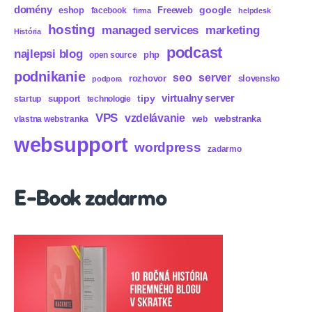
domény
eshop
Freeweb
google
facebook
firma
helpdesk
hosting
marketing
managed services
História
podcast
najlepsi blog
php
open source
podnikanie
seo
server
rozhovor
slovensko
podpora
virtualny server
tipy
support
startup
technologie
VPS
vzdelávanie
webstranka
vlastna webstranka
web
websupport
wordpress
zadarmo
E-Book zadarmo