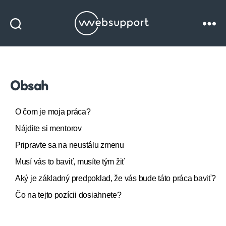
Websupport
blog
Obsah
O čom je moja práca?
Nájdite si mentorov
Pripravte sa na neustálu zmenu
Musí vás to baviť, musíte tým žiť
Aký je základný predpoklad, že vás bude táto práca baviť?
Čo na tejto pozícii dosiahnete?