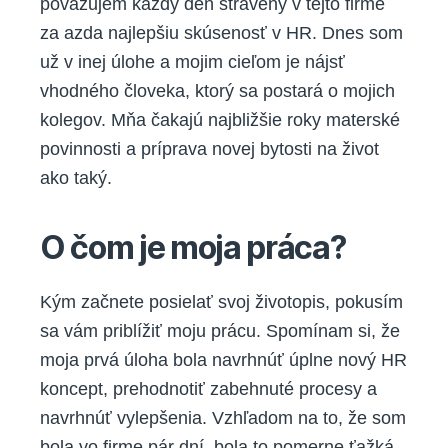
považujem každý deň strávený v tejto firme
za azda najlepšiu skúsenosť v HR. Dnes som
už v inej úlohe a mojim cieľom je nájsť
vhodného človeka, ktorý sa postará o mojich
kolegov. Mňa čakajú najbližšie roky materské
povinnosti a príprava novej bytosti na život
ako taký.
O čom je moja práca?
Kým začnete posielať svoj životopis, pokusím
sa vám priblížiť moju prácu. Spomínam si, že
moja prvá úloha bola navrhnúť úplne nový HR
koncept, prehodnotiť zabehnuté procesy a
navrhnúť vylepšenia. Vzhľadom na to, že som
bola vo firme pár dní, bola to pomerne ťažká