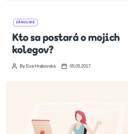
Categories
ZÁKULISIE
Kto sa postará o mojich
kolegov?
By
Eva Hrabovská
05.05.2017
Post
Post
author
date