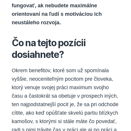
fungovať, ak nebudete maximálne
orientovaní na ľudí s motiváciou ich
neustáleho rozvoja.
Čo na tejto pozícii
dosiahnete?
Okrem benefitov, ktoré som už spomínala
vyššie, neoceniteľným pocitom pre človeka,
ktorý venuje svojej práci maximum svojho
času a častokrát sa obetuje v prospech iných,
ten najpodstatnejší pocit je, že sa pri odchode
cítite, ako keď opúšťate skvelú partiu blízkych
kamošov, s ktorými si stále máte čo povedať,
radi s nimi trávite čas v práci ale aj po práci a