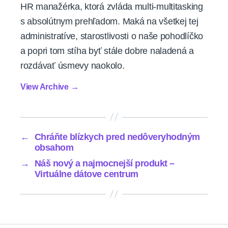
HR manažérka, ktorá zvláda multi-multitasking
s absolútnym prehľadom. Maká na všetkej tej
administratíve, starostlivosti o naše pohodlíčko
a popri tom stíha byť stále dobre naladená a
rozdávať úsmevy naokolo.
View Archive
→
←
Chráňte blízkych pred nedôveryhodným
obsahom
→
Náš nový a najmocnejší produkt –
Virtuálne dátove centrum