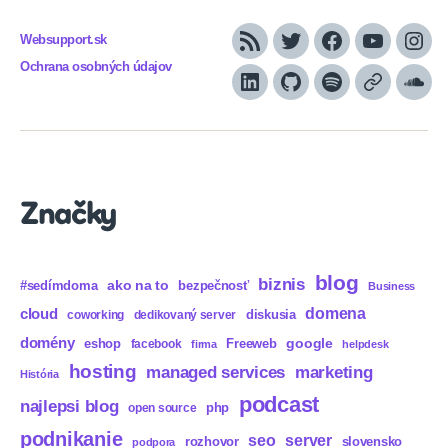
Websupport.sk
RSS
Twitter
Facebook
YouTube
Inst
Ochrana osobných údajov
LinkedIn
GitHub
Spotify
Apple
Sou
Podcasts
Značky
blog
biznis
ako na to
#sedímdoma
bezpečnosť
Business
domena
cloud
diskusia
coworking
dedikovaný server
domény
eshop
Freeweb
google
facebook
firma
helpdesk
hosting
marketing
managed services
História
podcast
najlepsi blog
php
open source
podnikanie
seo
server
rozhovor
slovensko
podpora