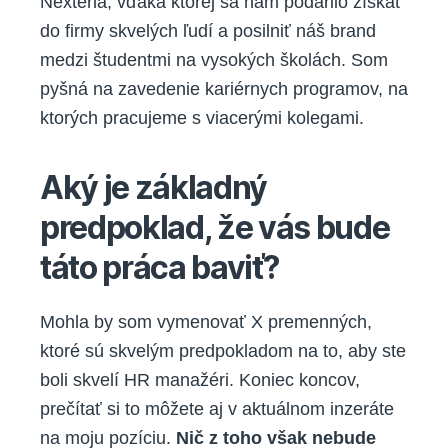
Nexteria, vďaka ktorej sa nám podarilo získať
do firmy skvelých ľudí a posilniť náš brand
medzi študentmi na vysokých školách. Som
pyšná na zavedenie kariérnych programov, na
ktorých pracujeme s viacerými kolegami.
Aký je základný
predpoklad, že vás bude
táto práca baviť?
Mohla by som vymenovať X premenných,
ktoré sú skvelým predpokladom na to, aby ste
boli skvelí HR manažéri. Koniec koncov,
prečítať si to môžete aj v aktuálnom inzeráte
na moju pozíciu.
Nič z toho však nebude