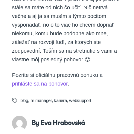
stále sa máte od nich čo učiť. Nič netrvá
večne a aj ja sa musím s týmto pocitom
vysporiadať, no o to viac ho chcem dopriať
niekomu, komu bude podobne ako mne,
záležať na rozvoji ľudí, za ktorých ste
zodpovední. Teším sa na stretnutie s vami a
vlastne môj posledný pohovor 🙂
Pozrite si oficiálnu pracovnú ponuku a
prihláste sa na pohovor
.
blog
,
hr manager
,
kariera
,
websupport
Tags
By Eva Hrabovská