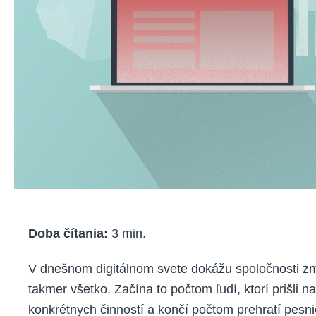
Doba čítania:
3
min.
V dnešnom digitálnom svete dokážu spoločnosti z
takmer všetko. Začína to počtom ľudí, ktorí prišli n
konkrétnych činností a končí počtom prehratí pesn