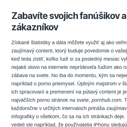
Zabavíte svojich fanúšikov a
zákazníkov
Získané štatistiky a dáta môžete využiť aj ako veľm
zaujímavý content, ktorý buduje povedomie o vašej 
keď teda zistiť, koľko ľudí si za posledný mesiac v
nejaké slovo na internete neprídeveľa ľuďom ako n
zábava na svete. No iba do momentu, kým sa neje
napríklad o porno priemysel. Úplným majstrom v šta
ich spracovaní a premenení na pútavý content je j
najväčších porno stránok na svete,
pornhub.com
. 
každoročne v určitých intervaloch prináša zaujíma
infografiky o všetkom, čo sa na ich stránkach deje.
vedeli ste napríklad, že používatelia iPhonu sleduj