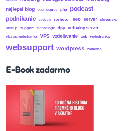
podcast
najlepsi blog
php
open source
podnikanie
seo
server
rozhovor
slovensko
podpora
virtualny server
tipy
support
startup
technologie
VPS
vzdelávanie
webstranka
vlastna webstranka
web
websupport
wordpress
zadarmo
E-Book zadarmo