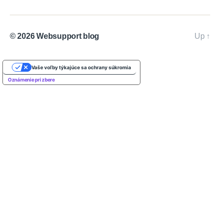
© 2026
Websupport blog
Up
↑
Vaše voľby týkajúce sa ochrany súkromia
Oznámenie pri zbere