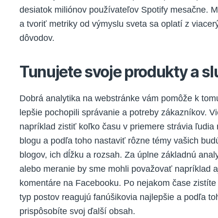
desiatok miliónov používateľov Spotify mesačne. M
a tvoriť metriky od výmyslu sveta sa oplatí z viacer
dôvodov.
Tunujete svoje produkty a s
Dobrá analytika na webstránke vám pomôže k tomu
lepšie pochopili správanie a potreby zákazníkov. Vi
napríklad zistiť koľko času v priemere strávia ľudi
blogu a podľa toho nastaviť rôzne témy vašich bud
blogov, ich dĺžku a rozsah. Za úplne základnú analy
alebo meranie by sme mohli považovať napríklad aj
komentáre na Facebooku. Po nejakom čase zistíte
typ postov reagujú fanúšikovia najlepšie a podľa to
prispôsobíte svoj ďalší obsah.