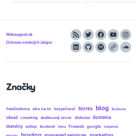
Websupport.sk
RSS
Twitter
Facebook
YouTube
Inst
Ochrana osobných údajov
LinkedIn
GitHub
Spotify
Apple
Sou
Podcasts
Značky
blog
biznis
ako na to
#sedímdoma
bezpečnosť
Business
domena
cloud
diskusia
coworking
dedikovaný server
domény
eshop
Freeweb
google
facebook
firma
helpdesk
hosting
marketing
managed services
História