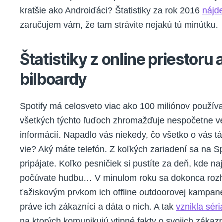
kratšie ako Androiďáci? Štatistiky za rok 2016
nájd
zaručujem vám, že tam strávite nejakú tú minútku.
Štatistiky z online priestoru 
bilboardy
Spotify má celosveto viac ako 100 miliónov používa
všetkých týchto ľuďoch zhromažďuje nespočetne v
informácií. Napadlo vás niekedy, čo všetko o vás tá
vie? Aký máte telefón. Z koľkých zariadení sa na Sp
pripájate. Koľko pesničiek si pustíte za deň, kde na
počúvate hudbu… V minulom roku sa dokonca rozh
ťažiskovým prvkom ich offline outdoorovej kampan
práve ich zákazníci a dáta o nich. A tak
vznikla séri
na ktorých komunikujú vtipné fakty o svojich zákaz