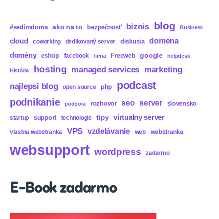
blog
biznis
ako na to
#sedímdoma
bezpečnosť
Business
domena
cloud
diskusia
coworking
dedikovaný server
domény
eshop
Freeweb
google
facebook
firma
helpdesk
hosting
marketing
managed services
História
podcast
najlepsi blog
php
open source
podnikanie
seo
server
rozhovor
slovensko
podpora
virtualny server
tipy
support
startup
technologie
VPS
vzdelávanie
webstranka
vlastna webstranka
web
websupport
wordpress
zadarmo
E-Book zadarmo