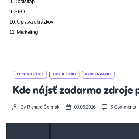
8. Bootstrap
9. SEO
10. Úprava obrázkov
11. Marketing
Categories
TECHNOLÓGIE
TIPY A TRIKY
VZDELÁVANIE
Kde nájsť zadarmo zdroje 
o
By
Richard Čermák
09.06.2016
6 Comments
Post
Post
K
author
date
n
z
z