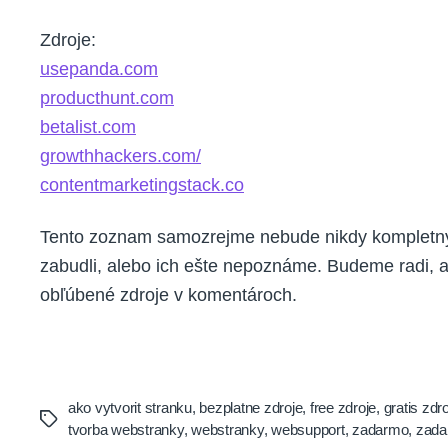
Zdroje:
usepanda.com
producthunt.com
betalist.com
growthhackers.com/
contentmarketingstack.co
Tento zoznam samozrejme nebude nikdy kompletný.
zabudli, alebo ich ešte nepoznáme. Budeme radi, ak
obľúbené zdroje v komentároch.
ako vytvorit stranku
,
bezplatne zdroje
,
free zdroje
,
gratis zdr
Tags
tvorba webstranky
,
webstranky
,
websupport
,
zadarmo
,
zada