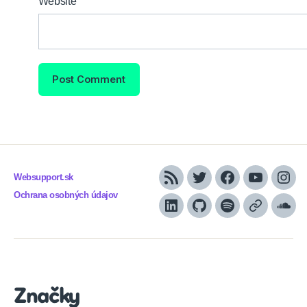
Website
Websupport.sk
RSS
Twitter
Facebook
YouTube
Inst
Ochrana osobných údajov
LinkedIn
GitHub
Spotify
Apple
Sou
Podcasts
Značky