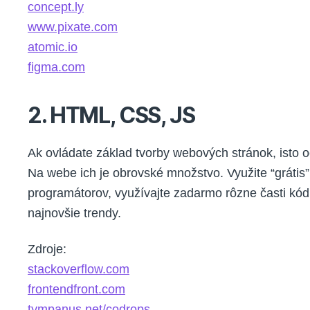
concept.ly
www.pixate.com
atomic.io
figma.com
2. HTML, CSS, JS
Ak ovládate základ tvorby webových stránok, isto oce
Na webe ich je obrovské množstvo. Využite “grátis
programátorov, využívajte zadarmo rôzne časti kód
najnovšie trendy.
Zdroje:
stackoverflow.com
frontendfront.com
tympanus.net/codrops