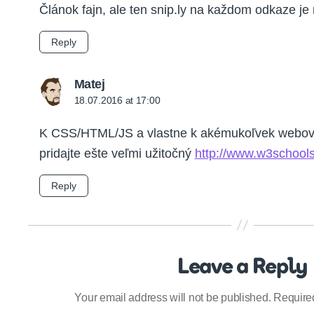
Článok fajn, ale ten snip.ly na každom odkaze je 
Reply
says:
Matej
18.07.2016 at 17:00
K CSS/HTML/JS a vlastne k akémukoľvek webové
pridajte ešte veľmi užitočný
http://www.w3school
Reply
Leave a Reply
Your email address will not be published.
Require