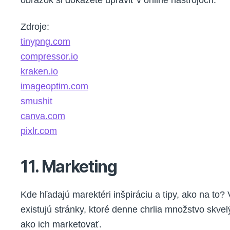
obrázok si dokážete upraviť v online nástrojoch.
Zdroje:
tinypng.com
compressor.io
kraken.io
imageoptim.com
smushit
canva.com
pixlr.com
11. Marketing
Kde hľadajú marektéri inšpiráciu a tipy, ako na to?
existujú stránky, ktoré denne chrlia množstvo skve
ako ich marketovať.