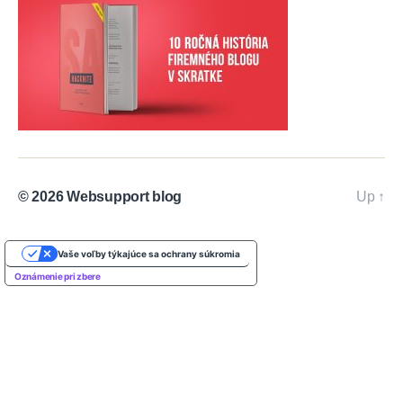
© 2026
Websupport blog
Up
↑
Vaše voľby týkajúce sa ochrany súkromia
Oznámenie pri zbere