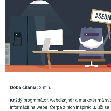
p
v
w
Doba čítania:
3
min.
Každý programátor, webdizajnér a marketér má svo
informácií na webe. Čerpá z nich inšpiráciu, učí s