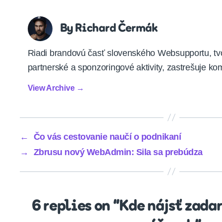
By Richard Čermák
Riadi brandovú časť slovenského Websupportu, tvo
partnerské a sponzoringové aktivity, zastrešuje ko
View Archive
→
←
Čo vás cestovanie naučí o podnikaní
→
Zbrusu nový WebAdmin: Sila sa prebúdza
6 replies on “Kde nájsť zada