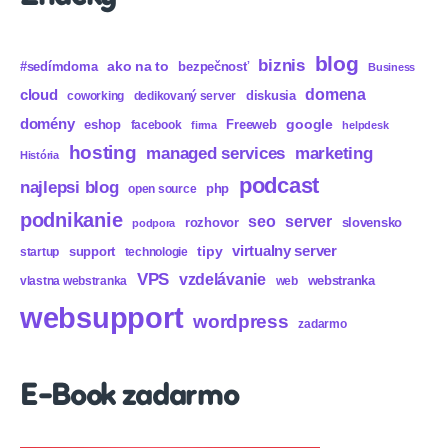
blog
biznis
ako na to
#sedímdoma
bezpečnosť
Business
domena
cloud
diskusia
coworking
dedikovaný server
domény
eshop
Freeweb
google
facebook
firma
helpdesk
hosting
marketing
managed services
História
podcast
najlepsi blog
php
open source
podnikanie
seo
server
rozhovor
slovensko
podpora
virtualny server
tipy
support
startup
technologie
VPS
vzdelávanie
webstranka
vlastna webstranka
web
websupport
wordpress
zadarmo
E-Book zadarmo