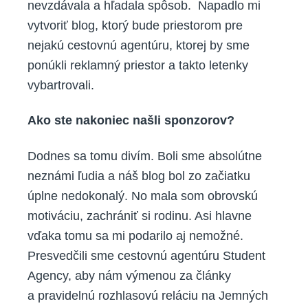
nevzdávala a hľadala spôsob. Napadlo mi
vytvoriť blog, ktorý bude priestorom pre
nejakú cestovnú agentúru, ktorej by sme
ponúkli reklamný priestor a takto letenky
vybartrovali.
Ako ste nakoniec našli sponzorov?
Dodnes sa tomu divím. Boli sme absolútne
neznámi ľudia a náš blog bol zo začiatku
úplne nedokonalý. No mala som obrovskú
motiváciu, zachrániť si rodinu. Asi hlavne
vďaka tomu sa mi podarilo aj nemožné.
Presvedčili sme cestovnú agentúru Student
Agency, aby nám výmenou za články
a pravidelnú rozhlasovú reláciu na Jemných