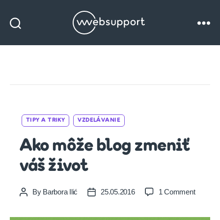
Websupport
blog
Categories
TIPY A TRIKY
VZDELÁVANIE
Ako môže blog zmeniť
váš život
on
By
Barbora Ilić
25.05.2016
1 Comment
Post
Post
Ako
author
date
môže