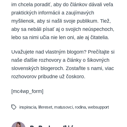
im chcela poradiť, aby do článkov dávali veľa
praktických informácii a zaujímavých
myšlienok, aby si našli svoje publikum. Tiež,
aby sa nebáli písať aj o svojich neúspechoch,
lebo sa nimi učia nie len oni, ale aj čitatelia.
Uvažujete nad vlastným blogom? Prečítajte si
naše ďalšie rozhovory a články o šikovných
slovenských blogeroch. Zostaňte s nami, viac
rozhovorov pribudne už čoskoro.
[mc4wp_form]
inspiracia
,
lifereset
,
matusovci
,
rodina
,
websupport
Tags