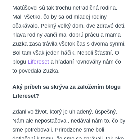
Matúšovci sú tak trochu netradičná rodina.
Mali všetko, čo by sa od mladej rodiny
očakávalo. Pekný veľký dom, dve zdravé deti,
hlava rodiny Janči mal dobrú prácu a mama
Zuzka zasa trávila všetok čas s dvoma synmi.
Bol tam však jeden háčik. Neboli šťastní. O
blogu
Lifereset
a hľadaní rovnováhy nám čo
to povedala Zuzka.
Aký príbeh sa skrýva za založením blogu
Lifereset?
Zdanlivo život, ktorý je uhladený, úspešný.
Nám ale nepostačoval, nedával nám to, čo by
sme potrebovali. Prirodzene sme boli
dotlačení k tomu, že sme sa správali, tak ako