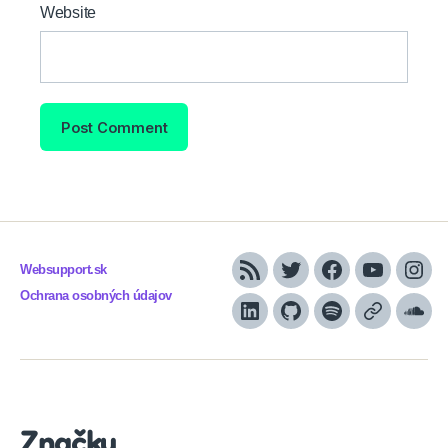
Website
Websupport.sk
RSS
Twitter
Facebook
YouTube
Inst
Ochrana osobných údajov
LinkedIn
GitHub
Spotify
Apple
Sou
Podcasts
Značky