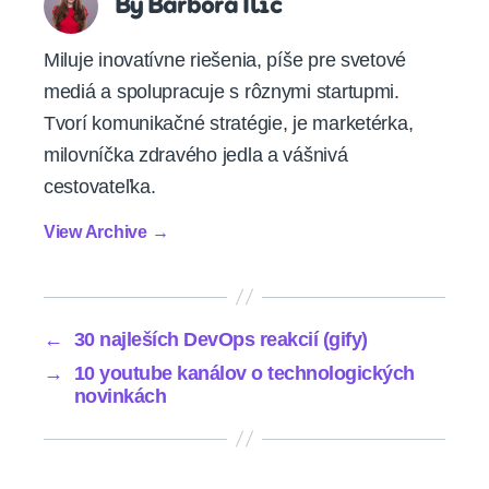
By Barbora Ilić
Miluje inovatívne riešenia, píše pre svetové
mediá a spolupracuje s rôznymi startupmi.
Tvorí komunikačné stratégie, je marketérka,
milovníčka zdravého jedla a vášnivá
cestovateľka.
View Archive
→
←
30 najleších DevOps reakcií (gify)
→
10 youtube kanálov o technologických
novinkách