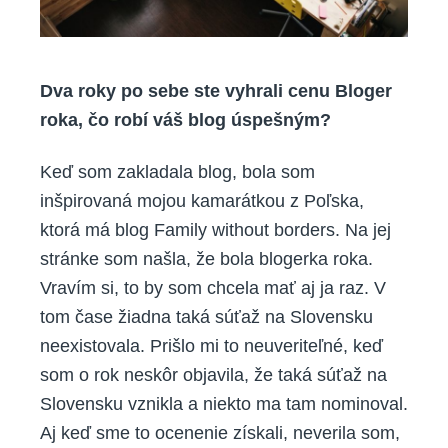
Dva roky po sebe ste vyhrali cenu Bloger
roka, čo robí váš blog úspešným?
Keď som zakladala blog, bola som
inšpirovaná mojou kamarátkou z Poľska,
ktorá má blog Family without borders. Na jej
stránke som našla, že bola blogerka roka.
Vravím si, to by som chcela mať aj ja raz. V
tom čase žiadna taká súťaž na Slovensku
neexistovala. Prišlo mi to neuveriteľné, keď
som o rok neskôr objavila, že taká súťaž na
Slovensku vznikla a niekto ma tam nominoval.
Aj keď sme to ocenenie získali, neverila som,